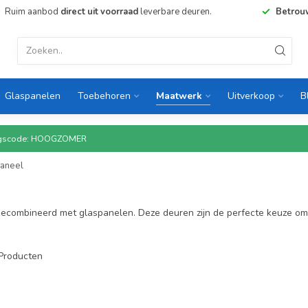
Ruim aanbod
direct uit voorraad
leverbare deuren.
Betrou
Glaspanelen
Toebehoren
Maatwerk
Uitverkoop
B
rtingscode: HOOGZOMER
paneel
 gecombineerd met glaspanelen. Deze deuren zijn de perfecte keuze om 
Producten