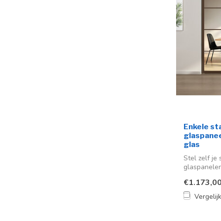
Enkele st
glaspaneel
glas
Stel zelf je
glaspanele
voor een mo.
€1.173,0
Vergelij