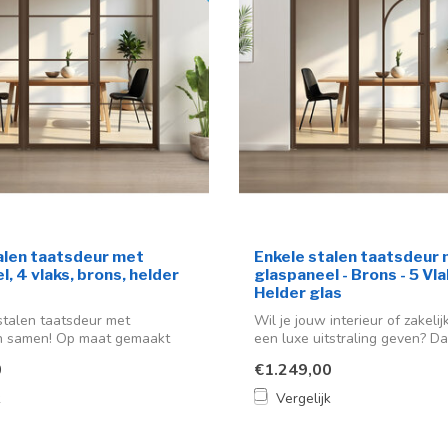
alen taatsdeur met
Enkele stalen taatsdeur
, 4 vlaks, brons, helder
glaspaneel - Brons - 5 Vla
Helder glas
 stalen taatsdeur met
Wil je jouw interieur of zakelij
n samen! Op maat gemaakt
een luxe uitstraling geven? Da
..
0
€1.249,00
k
Vergelijk