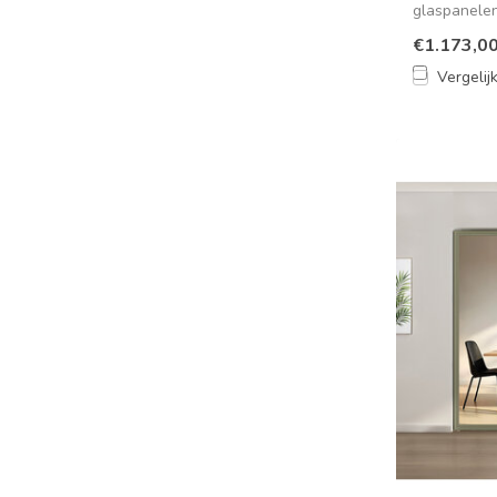
glaspanele
voor een mo.
€1.173,0
Vergelij