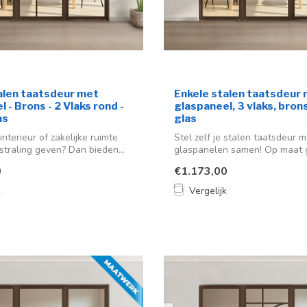
alen taatsdeur met
Enkele stalen taatsdeur
 - Brons - 2 Vlaks rond -
glaspaneel, 3 vlaks, bron
as
glas
interieur of zakelijke ruimte
Stel zelf je stalen taatsdeur m
straling geven? Dan bieden...
glaspanelen samen! Op maat
voor een mo...
0
€1.173,00
k
Vergelijk