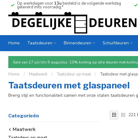
Op werkdagen voor
13u
besteld is de volgende werkdag
geleverd mits voorradig.*
Home
Taatsdeuren
Binnendeuren
Schuifdeuren
Sale van 27 juli t/m 9 augustus: 10% korting op alle deuren met ko
Home
/
Maatwerk
/
Taatsdeur op maat
/
Taatsdeur met glas
Taatsdeuren met glaspaneel
Breng stijl en functionaliteit samen met onze stalen taatsdeuren
221
Categorieën
Maatwerk
Taatsdeur op maat