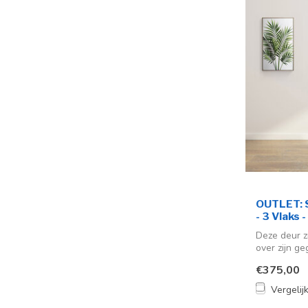
OUTLET: S
- 3 Vlaks 
Deze deur z
over zijn ge
€375,00
Vergelij