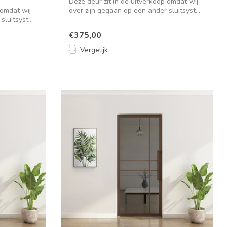
Deze deur zit in de uitverkoop omdat wij
 omdat wij
over zijn gegaan op een ander sluitsyst...
luitsyst...
€375,00
Vergelijk