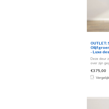
OUTLET: S
Olijfgroen
- Luxe de
Deze deur z
over zijn ge
€375,00
Vergelij