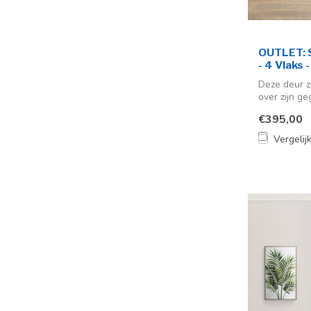
OUTLET: S
- 4 Vlaks 
Deze deur z
over zijn ge
€395,00
Vergelij