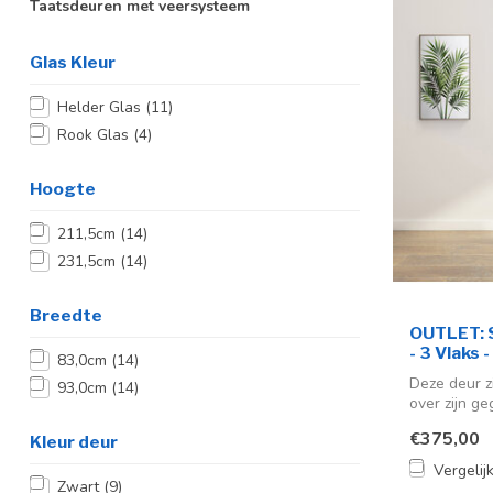
Taatsdeuren met veersysteem
Glas Kleur
Helder Glas
(11)
Rook Glas
(4)
Hoogte
211,5cm
(14)
231,5cm
(14)
Breedte
OUTLET: S
- 3 Vlaks 
83,0cm
(14)
Deze deur z
93,0cm
(14)
over zijn ge
€375,00
Kleur deur
Vergelij
Zwart
(9)