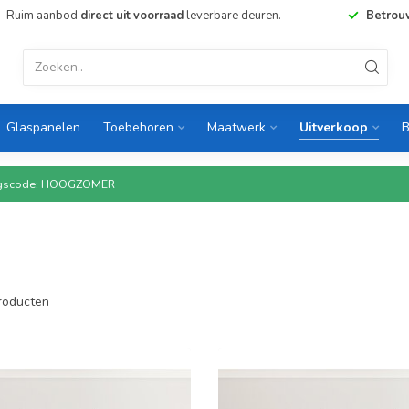
Ruim aanbod
direct uit voorraad
leverbare deuren.
Betrou
Glaspanelen
Toebehoren
Maatwerk
Uitverkoop
B
rtingscode: HOOGZOMER
roducten