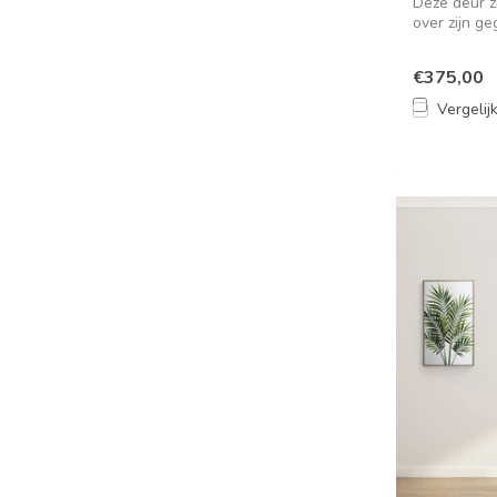
Deze deur z
over zijn ge
€375,00
Vergelij