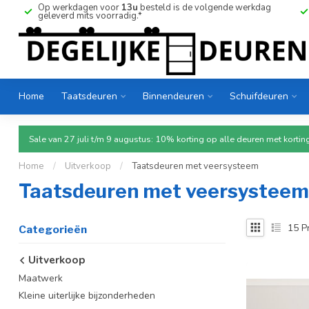
Op werkdagen voor
13u
besteld is de volgende werkdag
geleverd mits voorradig.*
Home
Taatsdeuren
Binnendeuren
Schuifdeuren
Sale van 27 juli t/m 9 augustus: 10% korting op alle deuren met ko
Home
/
Uitverkoop
/
Taatsdeuren met veersysteem
Taatsdeuren met veersysteem
15
P
Categorieën
Uitverkoop
Maatwerk
Kleine uiterlijke bijzonderheden