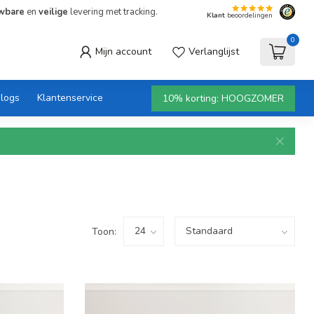
wbare
en
veilige
levering met tracking.
Klant
beoordelingen
0
Mijn account
Verlanglijst
logs
Klantenservice
10% korting: HOOGZOMER
Toon: