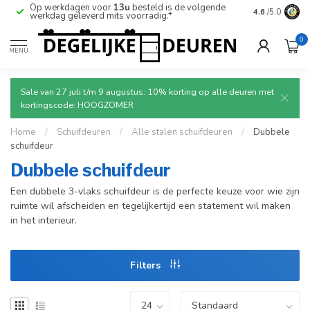
Op werkdagen voor
13u
besteld is de volgende
Ruim aanbod
4.6
/5.0
werkdag geleverd mits voorradig.*
deuren.
0
MENU
Sale van 27 juli t/m 9 augustus: 10% korting op alle deuren met
kortingscode: HOOGZOMER
Home
/
Schuifdeuren
/
Alle stalen schuifdeuren
/
Dubbele
schuifdeur
Dubbele schuifdeur
Een dubbele 3-vlaks schuifdeur is de perfecte keuze voor wie zijn
ruimte wil afscheiden en tegelijkertijd een statement wil maken
in het interieur.
Filters