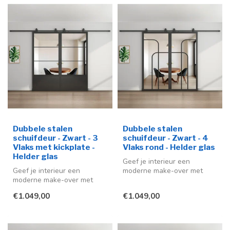
Dubbele stalen
Dubbele stalen
schuifdeur - Zwart - 3
schuifdeur - Zwart - 4
Vlaks met kickplate -
Vlaks rond - Helder glas
Helder glas
Geef je interieur een
Geef je interieur een
moderne make-over met
moderne make-over met
deze stijlvolle in mat zwart
deze stijlvolle stalen
(RAL 90...
€1.049,00
€1.049,00
schuifdeuren ...