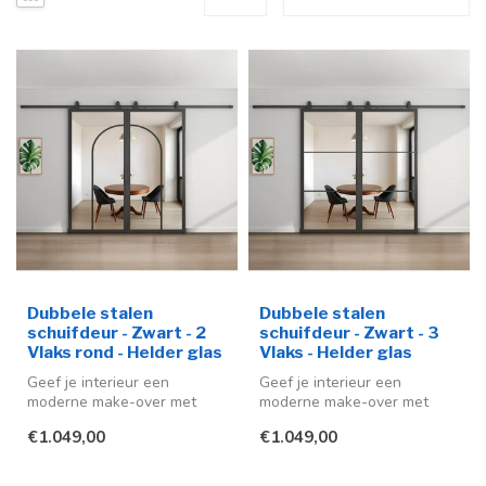
Dubbele stalen
Dubbele stalen
schuifdeur - Zwart - 2
schuifdeur - Zwart - 3
Vlaks rond - Helder glas
Vlaks - Helder glas
Geef je interieur een
Geef je interieur een
moderne make-over met
moderne make-over met
deze stijlvolle stalen
deze stijlvolle stalen
€1.049,00
€1.049,00
schuifdeuren ...
schuifdeuren ...