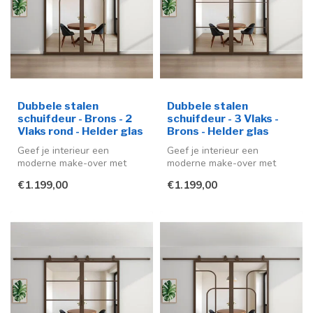
Dubbele stalen
Dubbele stalen
schuifdeur - Brons - 2
schuifdeur - 3 Vlaks -
Vlaks rond - Helder glas
Brons - Helder glas
Geef je interieur een
Geef je interieur een
moderne make-over met
moderne make-over met
deze stijlvolle dubbele
deze stijlvolle stalen
€1.199,00
€1.199,00
stalen schui...
schuifdeuren ...