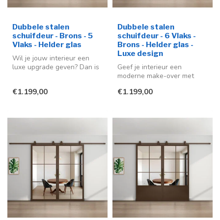
Dubbele stalen
Dubbele stalen
schuifdeur - Brons - 5
schuifdeur - 6 Vlaks -
Vlaks - Helder glas
Brons - Helder glas -
Luxe design
Wil je jouw interieur een
luxe upgrade geven? Dan is
Geef je interieur een
deze stalen schuifdeur een
moderne make-over met
...
deze stijlvolle stalen
€1.199,00
€1.199,00
schuifdeuren ...