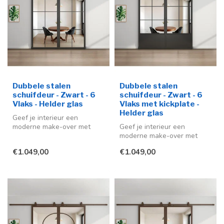
Dubbele stalen
Dubbele stalen
schuifdeur - Zwart - 6
schuifdeur - Zwart - 6
Vlaks - Helder glas
Vlaks met kickplate -
Helder glas
Geef je interieur een
moderne make-over met
Geef je interieur een
deze stijlvolle stalen
moderne make-over met
schuifdeuren ...
deze stijlvolle stalen
€1.049,00
€1.049,00
schuifdeuren ...