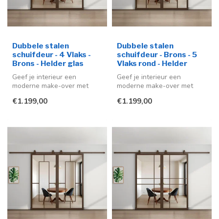
Dubbele stalen
Dubbele stalen
schuifdeur - 4 Vlaks -
schuifdeur - Brons - 5
Brons - Helder glas
Vlaks rond - Helder
Geef je interieur een
Geef je interieur een
moderne make-over met
moderne make-over met
deze stijlvolle stalen
deze stijlvolle stalen
€1.199,00
€1.199,00
schuifdeuren ...
schuifdeuren ...