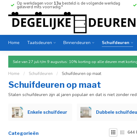
Op werkdagen voor
13u
besteld is de volgende werkdag
geleverd mits voorradig.*
Home
Taatsdeuren
Binnendeuren
Schuifdeuren
Sale van 27 juli t/m 9 augustus: 10% korting op alle deuren met ko
Home
/
Schuifdeuren
/
Schuifdeuren op maat
Schuifdeuren op maat
Stalen schuifdeuren zijn al jaren populair en dat is niet zonder red
Enkele schuifdeur
Dubbele schuifde
644
Categorieën