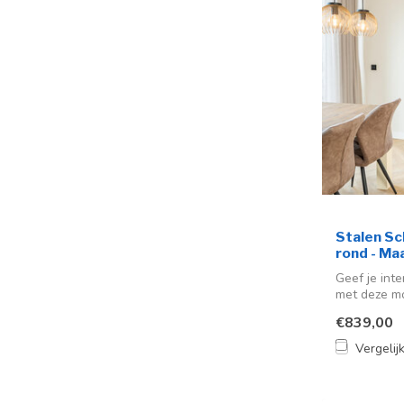
Stalen Sch
rond - Ma
Geef je int
met deze mo
een...
€839,00
Vergelij