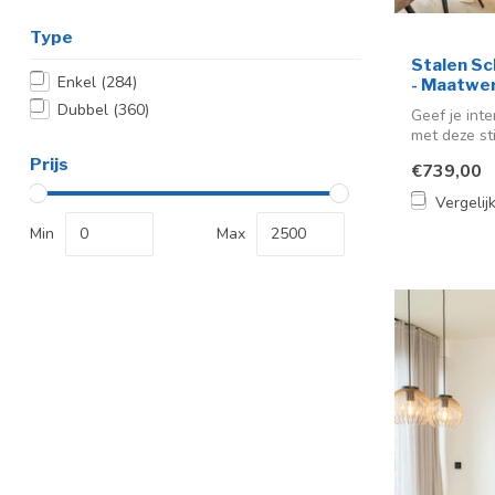
Type
Stalen Sc
Enkel
(284)
- Maatwer
Dubbel
(360)
Geef je int
met deze sti
Prijs
€739,00
Vergelij
Min
Max