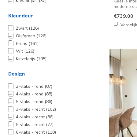
Kanaalglas
(30)
Geef je int
moderne sta
Kleur deur
€739,00
Vergelij
Zwart
(126)
Olijfgroen
(126)
Brons
(161)
Wit
(126)
Kiezelgrijs
(105)
Design
2-vlaks - rond
(87)
4-vlaks - rond
(88)
5-vlaks - rond
(86)
3-vlaks - recht
(102)
4-vlaks - recht
(86)
5-vlaks - recht
(77)
6-vlaks - recht
(118)