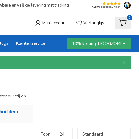
wbare
en
veilige
levering met tracking.
Klant
beoordelingen
0
Mijn account
Verlanglijst
logs
Klantenservice
10% korting: HOOGZOMER
terieurstijlen.
huifdeur
Toon: