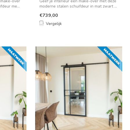
e make-over
Geef je interieur een make-over met deze
ifdeur me...
moderne stalen schuifdeur in mat zwart ...
€739,00
Vergelijk