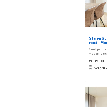
Stalen Sch
rond - Ma
Geef je int
moderne stal
€839,00
Vergelij