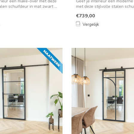
erieur een make-over met deze
Geef je interieur een modern
len schuifdeur in mat zwart ...
met deze stijlvolle stalen schu
€739,00
k
Vergelijk