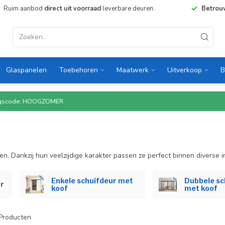
Ruim aanbod
direct uit voorraad
leverbare deuren.
Betrou
Glaspanelen
Toebehoren
Maatwerk
Uitverkoop
B
rtingscode: HOOGZOMER
en. Dankzij hun veelzijdige karakter passen ze perfect binnen diverse in
Enkele schuifdeur met
Dubbele sc
ur
koof
met koof
Producten