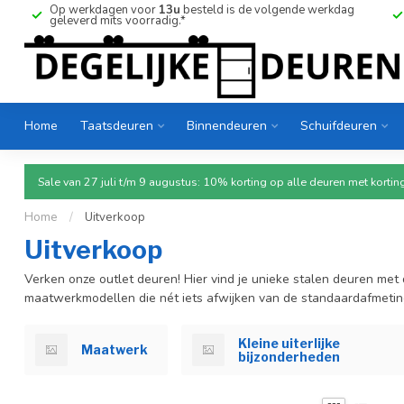
Op werkdagen voor
13u
besteld is de volgende werkdag
geleverd mits voorradig.*
Home
Taatsdeuren
Binnendeuren
Schuifdeuren
Sale van 27 juli t/m 9 augustus: 10% korting op alle deuren met ko
Home
/
Uitverkoop
Uitverkoop
Verken onze outlet deuren! Hier vind je unieke stalen deuren met 
maatwerkmodellen die nét iets afwijken van de standaardafmetin
Kleine uiterlijke
Maatwerk
bijzonderheden