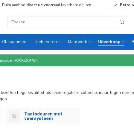
Ruim aanbod
direct uit voorraad
leverbare deuren.
Betrou
Glaspanelen
Toebehoren
Maatwerk
Uitverkoop
B
rtingscode: HOOGZOMER
dezelfde hoge kwaliteit als onze reguliere collectie, maar tegen een 
gen.
Taatsdeuren met
veersysteem