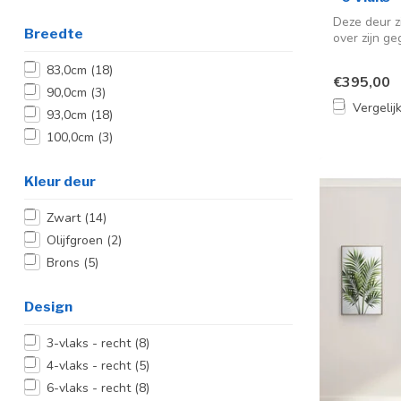
Deze deur z
Breedte
over zijn ge
83,0cm
(18)
€395,00
90,0cm
(3)
Vergelij
93,0cm
(18)
100,0cm
(3)
Kleur deur
Zwart
(14)
Olijfgroen
(2)
Brons
(5)
Design
3-vlaks - recht
(8)
4-vlaks - recht
(5)
6-vlaks - recht
(8)