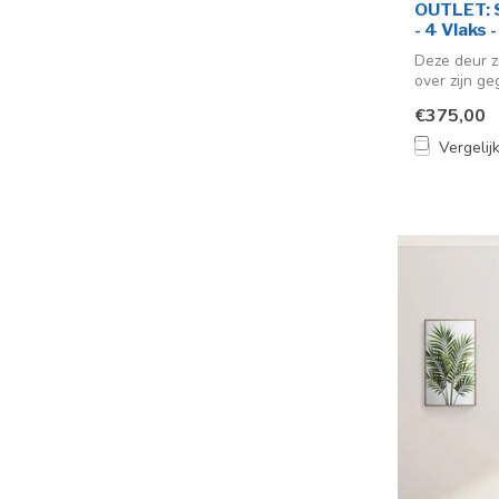
OUTLET: S
- 4 Vlaks 
Deze deur z
over zijn ge
€375,00
Vergelij