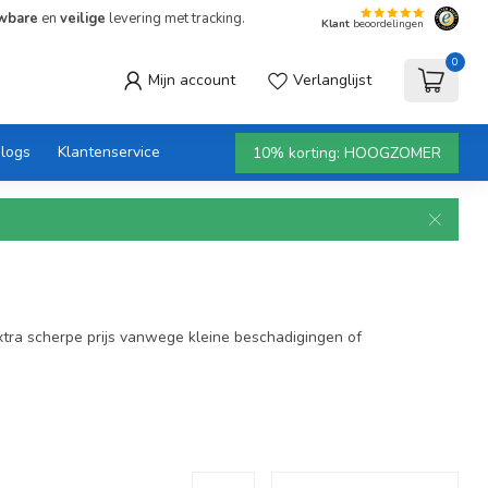
wbare
en
veilige
levering met tracking.
Klant
beoordelingen
0
Mijn account
Verlanglijst
logs
Klantenservice
10% korting: HOOGZOMER
extra scherpe prijs vanwege kleine beschadigingen of