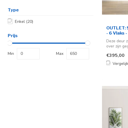
Type
Enkel
(20)
OUTLET: S
- 6 Vlaks 
Prijs
Deze deur z
over zijn ge
Min
Max
€395,00
Vergelij