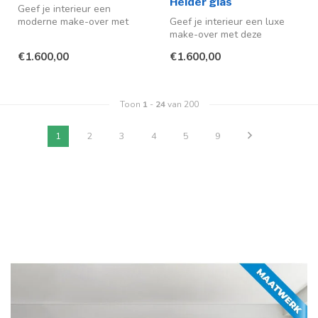
Helder glas
Geef je interieur een
moderne make-over met
Geef je interieur een luxe
deze stalen schuifdeur met
make-over met deze
helder gl...
stijlvolle stalen schuifdeuren
€1.600,00
€1.600,00
in ...
Toon
1
-
24
van 200
1
2
3
4
5
9