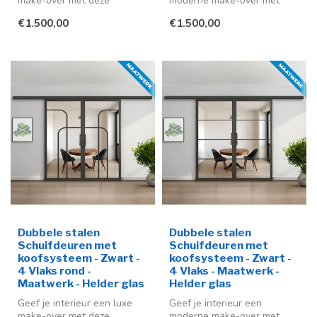
make-over met deze
moderne make-over met
stijlvolle stalen schuifdeuren
deze stijlvolle stalen
€1.500,00
€1.500,00
in ...
schuifdeur me...
Dubbele stalen
Dubbele stalen
Schuifdeuren met
Schuifdeuren met
koofsysteem - Zwart -
koofsysteem - Zwart -
4 Vlaks rond -
4 Vlaks - Maatwerk -
Maatwerk - Helder glas
Helder glas
Geef je interieur een luxe
Geef je interieur een
make-over met deze
moderne make-over met