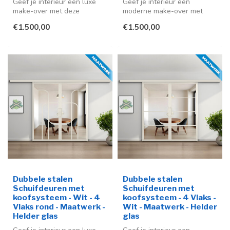
Geef je interieur een luxe
Geef je interieur een
make-over met deze
moderne make-over met
stijlvolle stalen schuifdeuren
deze stijlvolle stalen
€1.500,00
€1.500,00
in ...
schuifdeur me...
Dubbele stalen
Dubbele stalen
Schuifdeuren met
Schuifdeuren met
koofsysteem - Wit - 4
koofsysteem - 4 Vlaks -
Vlaks rond - Maatwerk -
Wit - Maatwerk - Helder
Helder glas
glas