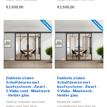
stijlvolle stalen schuifdeuren
deze stijlvolle stalen
€1.500,00
€1.500,00
in ...
schuifdeur me...
Dubbele stalen
Dubbele stalen
Schuifdeuren met
Schuifdeuren met
koofsysteem - Zwart -
koofsysteem - Zwart -
5 Vlaks rond - Maatwerk
5 Vlaks - Maatwerk -
- Helder glas
Helder glas
Geef je interieur een luxe
Moderne stalen
make-over met deze
schuifdeuren met glas en