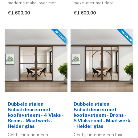
moderne make-over met
make-over met deze
deze stijlvolle stalen
stijlvolle stalen schuifdeuren
€1.600,00
€1.600,00
schuifdeur me...
in ...
Dubbele stalen
Dubbele stalen
Schuifdeuren met
Schuifdeuren met
koofsysteem - 4 Vlaks -
koofsysteem - Brons -
Brons - Maatwerk -
5 Vlaks rond - Maatwerk
Helder glas
- Helder glas
Geef je interieur een
Geef je interieur een luxe