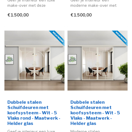
Geef je interieur een luxe
Geef je interieur een
make-over met deze
moderne make-over met
stijlvolle stalen schuifdeuren
deze stijlvolle stalen
€1.500,00
€1.500,00
in ...
schuifdeur me...
Dubbele stalen
Dubbele stalen
Schuifdeuren met
Schuifdeuren met
koofsysteem - Wit - 5
koofsysteem - Wit - 5
Vlaks rond - Maatwerk -
Vlaks - Maatwerk -
Helder glas
Helder glas
Geef je interieur een luxe
Moderne stalen