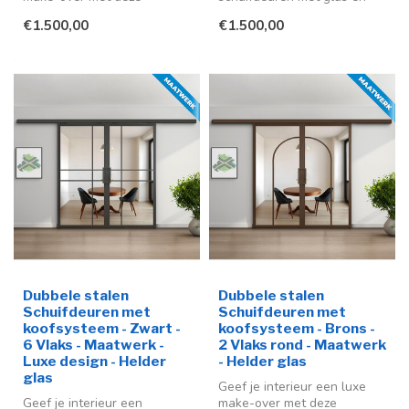
stijlvolle stalen schuifdeuren
koofsysteem in diverse
€1.500,00
€1.500,00
in ...
kleuren en op maa...
Dubbele stalen
Dubbele stalen
Schuifdeuren met
Schuifdeuren met
koofsysteem - Zwart -
koofsysteem - Brons -
6 Vlaks - Maatwerk -
2 Vlaks rond - Maatwerk
Luxe design - Helder
- Helder glas
glas
Geef je interieur een luxe
Geef je interieur een
make-over met deze