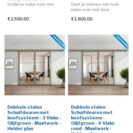
moderne make-over met
Geef je interieur een luxe
deze stijlvolle stalen
make-over met deze
schuifdeur me...
stijlvolle stalen schuifdeuren
€1.500,00
€1.600,00
in ...
Dubbele stalen
Dubbele stalen
Schuifdeuren met
Schuifdeuren met
koofsysteem - 3 Vlaks -
koofsysteem -
Olijfgroen - Maatwerk -
Olijfgroen - 4 Vlaks
Helder glas
rond - Maatwerk -