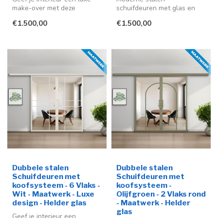
make-over met deze
schuifdeuren met glas en
stijlvolle stalen schuifdeuren
koofsysteem in diverse
€1.500,00
€1.500,00
in ...
kleuren en op maa...
Dubbele stalen
Dubbele stalen
Schuifdeuren met
Schuifdeuren met
koofsysteem - 6 Vlaks -
koofsysteem -
Wit - Maatwerk - Luxe
Olijfgroen - 2 Vlaks rond
design - Helder glas
- Maatwerk - Helder
glas
Geef je interieur een