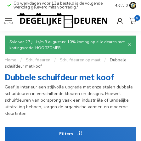
Op werkdagen voor
13u
besteld is de volgende
Ruim aanbod
4.6
/5.0
werkdag geleverd mits voorradig.*
deuren.
0
MENU
Sale van 27 juli t/m 9 augustus: 10% korting op alle deuren met
kortingscode: HOOGZOMER
Home
/
Schuifdeuren
/
Schuifdeuren op maat
/
Dubbele
schuifdeur met koof
Dubbele schuifdeur met koof
Geef je interieur een stijlvolle upgrade met onze stalen dubbele
schuifdeuren in verschillende kleuren en designs. Hoewel
schuifdeuren van oorsprong vaak een industriële of landelijke
uitstraling hebben, zorgen de organische vormen en moderne
kleurtinten
Filters