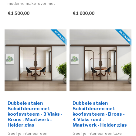
moderne make-over met
stijlvolle stalen schuifdeuren
deze stijlvolle stalen
in ...
€1.500,00
€1.600,00
schuifdeur me...
Dubbele stalen
Dubbele stalen
Schuifdeuren met
Schuifdeuren met
koofsysteem - 3 Vlaks -
koofsysteem - Brons -
Brons - Maatwerk -
4 Vlaks rond -
Helder glas
Maatwerk - Helder glas
Geef je interieur een
Geef je interieur een luxe