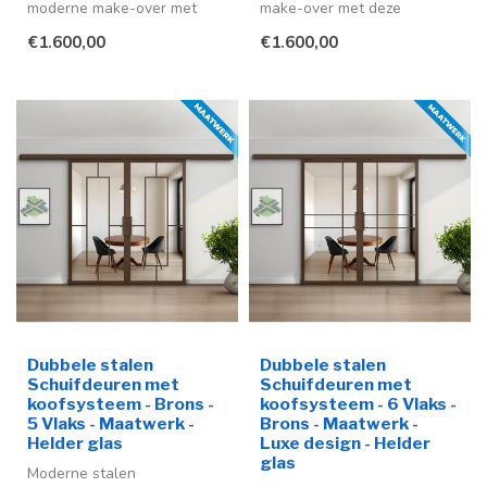
moderne make-over met
make-over met deze
deze stijlvolle stalen
stijlvolle stalen schuifdeuren
€1.600,00
€1.600,00
schuifdeur me...
in ...
Dubbele stalen
Dubbele stalen
Schuifdeuren met
Schuifdeuren met
koofsysteem - Brons -
koofsysteem - 6 Vlaks -
5 Vlaks - Maatwerk -
Brons - Maatwerk -
Helder glas
Luxe design - Helder
glas
Moderne stalen