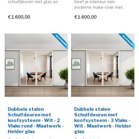
schuifdeuren met glas en
Geef je interieur een
koofsysteem in diverse
moderne make-over met
kleuren en op maa...
deze stijlvolle stalen
€1.600,00
€1.600,00
schuifdeur me...
Dubbele stalen
Dubbele stalen
Schuifdeuren met
Schuifdeuren met
koofsysteem - Wit - 2
koofsysteem - 3 Vlaks -
Vlaks rond - Maatwerk -
Wit - Maatwerk - Helder
Helder glas
glas