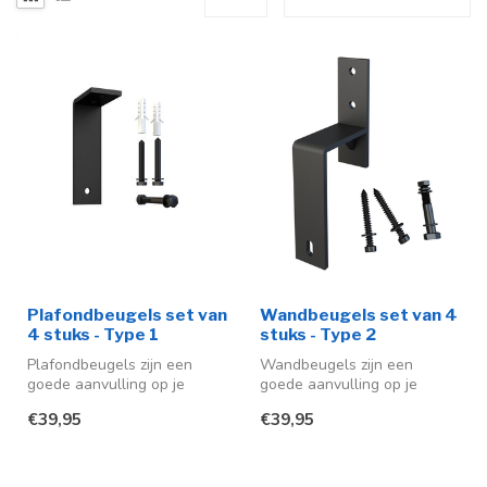
Plafondbeugels set van
Wandbeugels set van 4
4 stuks - Type 1
stuks - Type 2
Plafondbeugels zijn een
Wandbeugels zijn een
goede aanvulling op je
goede aanvulling op je
schuifdeursysteem. De
schuifdeursysteem. De
€39,95
€39,95
beugels zij...
beugels zijn g...