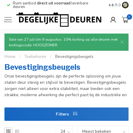
e
Ruim aanbod
direct uit voorraad
leverbare
Betrouwbare
4.6
/5.0
deuren.
0
MENU
Sale van 27 juli t/m 9 augustus: 10% korting op alle deuren met
kortingscode: HOOGZOMER
Home
/
Toebehoren
/
Bevestigingsbeugels
Bevestigingsbeugels
Onze bevestigingsbeugels zijn de perfecte oplossing om jouw
stalen deur stevig en stijlvol te bevestigen. Bevestigingsbeugels
zorgen niet alleen voor extra stabiliteit, maar bieden ook een
strakke, moderne afwerking die perfect past bij de industriële en
Filters