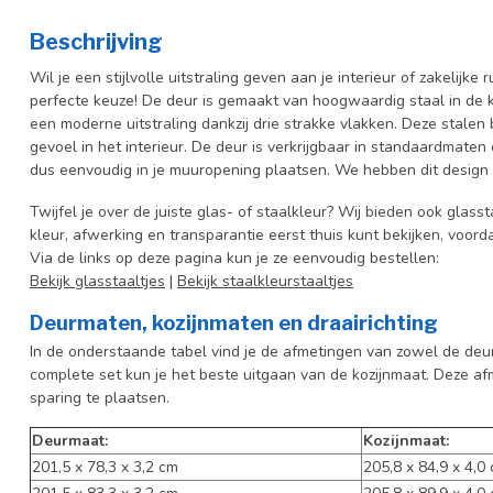
Beschrijving
Wil je een stijlvolle uitstraling geven aan je interieur of zakelijk
perfecte keuze! De deur is gemaakt van hoogwaardig staal in de k
een moderne uitstraling dankzij drie strakke vlakken. Deze stalen 
gevoel in het interieur.
De deur is verkrijgbaar in standaardmaten e
dus eenvoudig in je muuropening plaatsen. We hebben dit design 
Twijfel je over de juiste glas- of staalkleur? Wij bieden ook glasst
kleur, afwerking en transparantie eerst thuis kunt bekijken, voord
Via de links op deze pagina kun je ze eenvoudig bestellen:
Bekijk glasstaaltjes
|
Bekijk staalkleurstaaltjes
Deurmaten, kozijnmaten en draairichting
In de onderstaande tabel vind je de afmetingen van zowel de deur 
complete set kun je het beste uitgaan van de kozijnmaat. Deze af
sparing te plaatsen.
Deurmaat:
Kozijnmaat:
201,5 x 78,3 x 3,2 cm
205,8 x 84,9 x 4,0