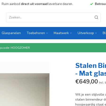
Ruim aanbod
direct uit voorraad
leverbare deuren.
Betrou
Glaspanelen
Toebehoren
Maatwerk
Uitverkoop
B
rtingscode: HOOGZOMER
Stalen Bi
- Mat gla
€649,00
Incl. 
Wil je een stijlvolle
stalen binnendeur d
hoogwaardig staal en