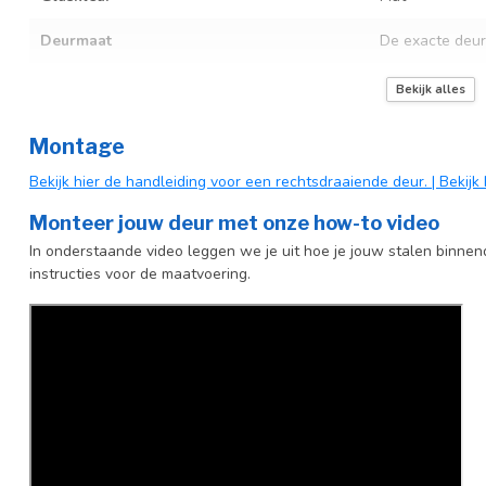
Deurmaat
De exacte deur
Kozijnmaat
De exacte kozij
Bekijk alles
Incl. deurgreep
Montage
Afdekkap vloerscharnier (uitsluitend
Incl. zwart kapj
Bekijk hier de handleiding voor een rechtsdraaiende deur.
| Bekij
taatsdeuren)
Monteer jouw deur met onze how-to video
In onderstaande video leggen we je uit hoe je jouw stalen binne
instructies voor de maatvoering.