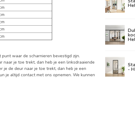
 cm
Sta
Hel
 cm
 cm
 cm
 cm
Dub
koo
 cm
He
t punt waar de scharnieren bevestigd zijn.
 naar je toe trekt, dan heb je een linksdraaiende
Sta
 je de deur naar je toe trekt, dan heb je een
- H
 kun je altijd contact met ons opnemen. We kunnen