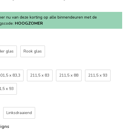
teer nu van deze korting op alle binnendeuren met de
ngscode:
HOOGZOMER
der glas
Rook glas
01,5 x 83,3
211,5 x 83
211,5 x 88
211,5 x 93
1,5 x 93
Linksdraaiend
signs