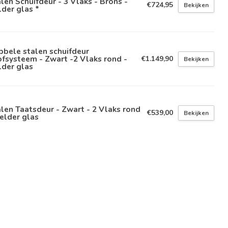
len Schuifdeur - 3 Vlaks - Brons -
€724,95
Bekijken
der glas *
bele stalen schuifdeur
fsysteem - Zwart -2 Vlaks rond -
€1.149,90
Bekijken
lder glas
len Taatsdeur - Zwart - 2 Vlaks rond
€539,00
Bekijken
elder glas