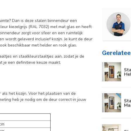
e ruimte? Dan is deze stalen binnendeur een
leur kiezelgrijs (RAL 7032) met mat glas en heeft
binnendeur zorgt voor sfeer en een ruimtelijk
n wordt geleverd inclusief kozijn. Je kunt de deur
ook beschikbaar met helder en rook glas.
Gerelatee
aaltjes en staalkleurstaaltjes aan, zodat je de
at je een definitieve keuze maakt.
Sta
He
als het kozijn. Voor het plaatsen van de
meting heb je nodig om de deur correct in jouw
Sta
Ma
 cm