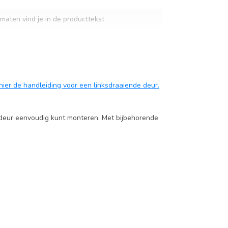
maten vind je in de producttekst
nmaten vind je in de producttekst
e
k hier de handleiding voor een linksdraaiende deur.
ndeur eenvoudig kunt monteren. Met bijbehorende