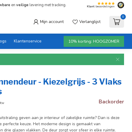
wbare
en
veilige
levering met tracking.
Klant
beoordelingen
0
Mijn account
Verlanglijst
logs
Klantenservice
10% korting: HOOGZOMER
nnendeur - Kiezelgrijs - 3 Vlaks
s
Backorder
btw
 uitstraling geven aan je interieur of zakelijke ruimte? Dan is deze
e perfecte keuze. Het moderne design is gemaakt van
 drie glazen vlakken. De deur zorgt voor sfeer in elke ruimte.