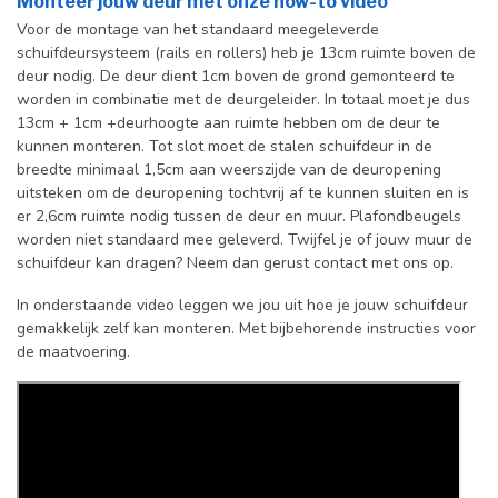
Monteer jouw deur met onze how-to video
Voor de montage van het standaard meegeleverde
schuifdeursysteem (rails en rollers) heb je 13cm ruimte boven de
deur nodig. De deur dient 1cm boven de grond gemonteerd te
worden in combinatie met de deurgeleider. In totaal moet je dus
13cm + 1cm +deurhoogte aan ruimte hebben om de deur te
kunnen monteren. Tot slot moet de stalen schuifdeur in de
breedte minimaal 1,5cm aan weerszijde van de deuropening
uitsteken om de deuropening tochtvrij af te kunnen sluiten en is
er 2,6cm ruimte nodig tussen de deur en muur. Plafondbeugels
worden niet standaard mee geleverd. Twijfel je of jouw muur de
schuifdeur kan dragen? Neem dan gerust contact met ons op.
In onderstaande video leggen we jou uit hoe je jouw schuifdeur
gemakkelijk zelf kan monteren. Met bijbehorende instructies voor
de maatvoering.