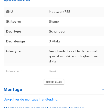
SKU
Maatwerk758
Stijlvorm
Stomp
Deurtype
Schuifdeur
Deurdesign
3 Vlaks
Glastype
Veiligheidsglas - Helder en mat
glas: 4 mm dikte, rook glas: 5 mm
dikte
Glaskleur
Rook
Deurmaat
Op maat gemaakt
Bekijk alles
Montage
Incl. deurgreep
Bekijk hier de montage handleiding.
Incl. systeem