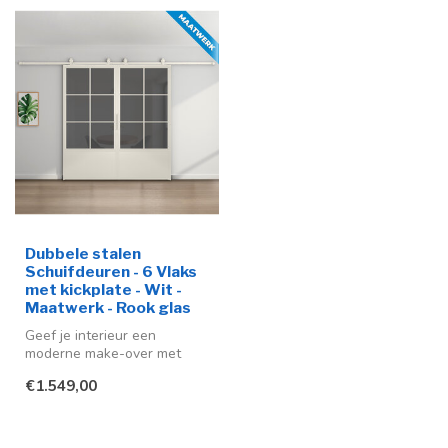
Dubbele stalen
Schuifdeuren - 6 Vlaks
met kickplate - Wit -
Maatwerk - Rook glas
Geef je interieur een
moderne make-over met
deze stijlvolle stalen
€1.549,00
schuifdeur me...