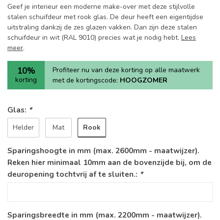
Geef je interieur een moderne make-over met deze stijlvolle
stalen schuifdeur met rook glas. De deur heeft een eigentijdse
uitstraling dankzij de zes glazen vakken. Dan zijn deze stalen
schuifdeur in wit (RAL 9010) precies wat je nodig hebt.
Lees
meer
.
10%
Profiteer nu van deze korting op alle maatwerk
korting
met de kortingscode:
HOOGZOMER
Glas:
*
Rook
Helder
Mat
Sparingshoogte in mm (max. 2600mm - maatwijzer).
Reken hier minimaal 10mm aan de bovenzijde bij, om de
deuropening tochtvrij af te sluiten.:
*
Sparingsbreedte in mm (max. 2200mm - maatwijzer).