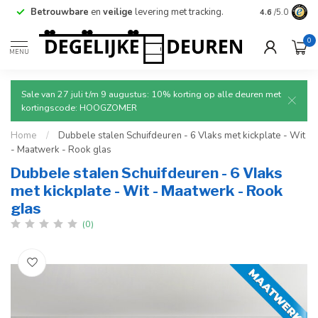
Betrouwbare
en
veilige
levering met tracking.
4.6
/5.0
0
MENU
Sale van 27 juli t/m 9 augustus: 10% korting op alle deuren met
kortingscode: HOOGZOMER
Home
/
Dubbele stalen Schuifdeuren - 6 Vlaks met kickplate - Wit
- Maatwerk - Rook glas
Dubbele stalen Schuifdeuren - 6 Vlaks
met kickplate - Wit - Maatwerk - Rook
glas
(0)