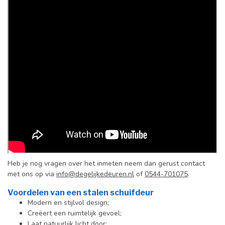
Heb je nog vragen over het inmeten neem dan gerust contact
met ons op via
info@degelijkedeuren.nl
of
0544-701075
.
Voordelen van een stalen schuifdeur
Modern en stijlvol design;
Creëert een ruimtelijk gevoel;
Laat natuurlijk licht door;