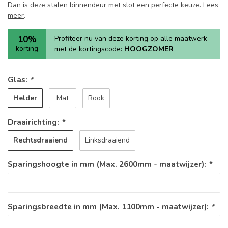
Dan is deze stalen binnendeur met slot een perfecte keuze.
Lees
meer
.
10%
Profiteer nu van deze korting op alle maatwerk
korting
met de kortingscode:
HOOGZOMER
Glas:
*
Helder
Mat
Rook
Draairichting:
*
Rechtsdraaiend
Linksdraaiend
Sparingshoogte in mm (Max. 2600mm - maatwijzer):
*
Sparingsbreedte in mm (Max. 1100mm - maatwijzer):
*