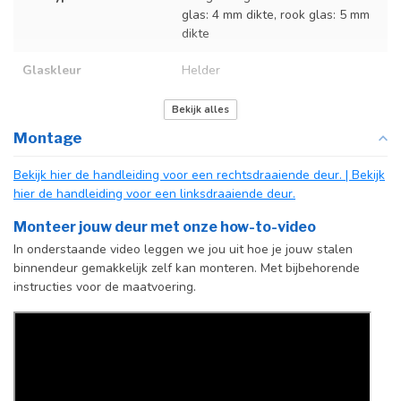
glas: 4 mm dikte, rook glas: 5 mm
dikte
Glaskleur
Helder
Deurmaat
Op maat gemaakt
Bekijk alles
Montage
Kozijnmaat
U kunt een tabel vinden met de
exacte kozijnmaten in de
Bekijk hier de handleiding voor een rechtsdraaiende deur.
| Bekijk
producttekst boven dit
hier de handleiding voor een linksdraaiende deur.
specificatievak.
Monteer jouw deur met onze how-to-video
Incl. deurgreep
Standaard Deurgreep Binnendeur
In onderstaande video leggen we jou uit hoe je jouw stalen
binnendeur gemakkelijk zelf kan monteren. Met bijbehorende
Afdekkap
Incl. zwart kapje
instructies voor de maatvoering.
vloerscharnier
(uitsluitend
taatsdeuren)