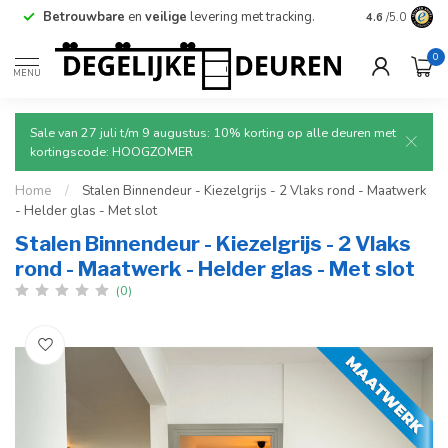
Betrouwbare
en
veilige
levering met tracking.
4.6
/5.0
0
MENU
Sale van 27 juli t/m 9 augustus: 10% korting op alle deuren met
kortingscode: HOOGZOMER
Home
/
Stalen Binnendeur - Kiezelgrijs - 2 Vlaks rond - Maatwerk
- Helder glas - Met slot
Stalen Binnendeur - Kiezelgrijs - 2 Vlaks
rond - Maatwerk - Helder glas - Met slot
(0)