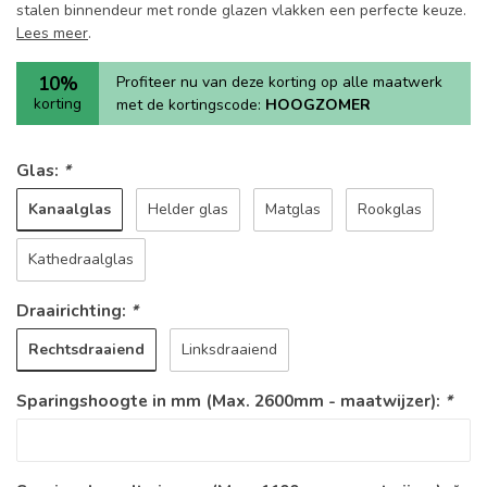
stalen binnendeur met ronde glazen vlakken een perfecte keuze.
Lees meer
.
10%
Profiteer nu van deze korting op alle maatwerk
korting
met de kortingscode:
HOOGZOMER
Glas:
*
Kanaalglas
Helder glas
Matglas
Rookglas
Kathedraalglas
Draairichting:
*
Rechtsdraaiend
Linksdraaiend
Sparingshoogte in mm (Max. 2600mm - maatwijzer):
*