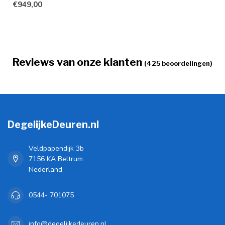
€949,00
bin...
Reviews van onze klanten
(425 beoordelingen)
DegelijkeDeuren.nl
Veldpapendijk 3b
7156 KA Beltrum
Nederland
0544- 701075
info@degelijkedeuren.nl