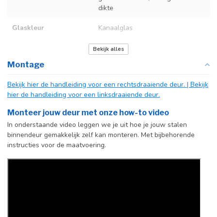
dikte
Glaskleur
Kanaalglas
Deurmaat
Op maat gemaakt
Bekijk alles
Montage
Kozijnmaat
Op maat gemaakt
Bekijk hier de handleiding voor een rechtsdraaiende deur.
| Bekijk
Incl. deurgreep
Standaard deurgreep
hier de handleiding voor een linksdraaiende deur.
Afdekkap
Incl. zwart kapje
Monteer jouw deur met onze how-to video
vloerscharnier
In onderstaande video leggen we je uit hoe je jouw stalen
(uitsluitend
binnendeur gemakkelijk zelf kan monteren. Met bijbehorende
taatsdeuren)
instructies voor de maatvoering.