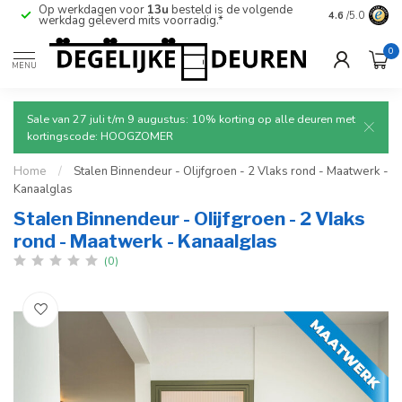
Op werkdagen voor
13u
besteld is de volgende
Ruim aanbod
4.6
/5.0
werkdag geleverd mits voorradig.*
deuren.
0
MENU
Sale van 27 juli t/m 9 augustus: 10% korting op alle deuren met
kortingscode: HOOGZOMER
Home
/
Stalen Binnendeur - Olijfgroen - 2 Vlaks rond - Maatwerk -
Kanaalglas
Stalen Binnendeur - Olijfgroen - 2 Vlaks
rond - Maatwerk - Kanaalglas
(0)