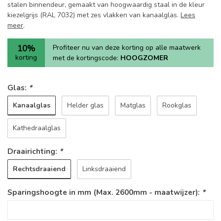
stalen binnendeur, gemaakt van hoogwaardig staal in de kleur
kiezelgrijs (RAL 7032) met zes vlakken van kanaalglas.
Lees
meer
.
10%
Profiteer nu van deze korting op alle maatwerk
korting
met de kortingscode:
HOOGZOMER
Glas:
*
Kanaalglas
Helder glas
Matglas
Rookglas
Kathedraalglas
Draairichting:
*
Rechtsdraaiend
Linksdraaiend
Sparingshoogte in mm (Max. 2600mm - maatwijzer):
*