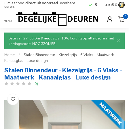
Betrouwbare
en
veilige
levering met tracking.
4.6
/5.0
0
MENU
Sale van 27 juli t/m 9 augustus: 10% korting op alle deuren met
kortingscode: HOOGZOMER
Home
/
Stalen Binnendeur - Kiezelgrijs - 6 Vlaks - Maatwerk -
Kanaalglas - Luxe design
Stalen Binnendeur - Kiezelgrijs - 6 Vlaks -
Maatwerk - Kanaalglas - Luxe design
(0)