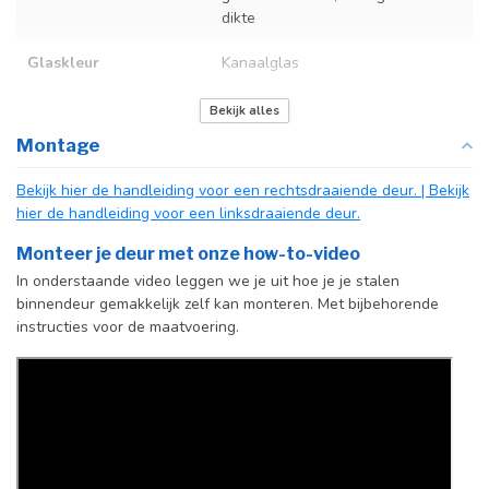
dikte
Glaskleur
Kanaalglas
Deurmaat
Op maat gemaakt
Bekijk alles
Montage
Kozijnmaat
Op maat gemaakt
Bekijk hier de handleiding voor een rechtsdraaiende deur.
| Bekijk
Incl. deurgreep
Standaard Deurgreep Binnendeur
hier de handleiding voor een linksdraaiende deur.
Afdekkap
Incl. zwart kapje
Monteer je deur met onze how-to-video
vloerscharnier
In onderstaande video leggen we je uit hoe je je stalen
(uitsluitend
binnendeur gemakkelijk zelf kan monteren. Met bijbehorende
taatsdeuren)
instructies voor de maatvoering.