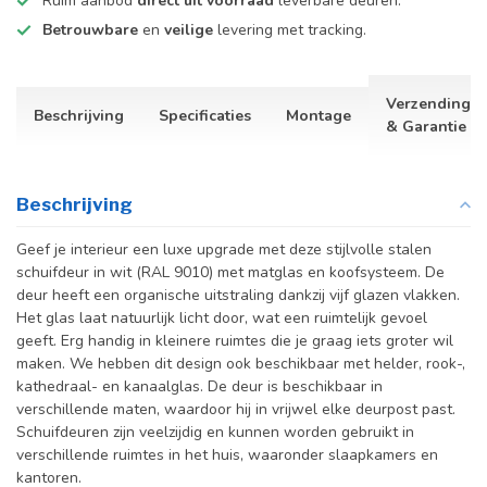
Ruim aanbod
direct uit voorraad
leverbare deuren.
Betrouwbare
en
veilige
levering met tracking.
Verzending
Beschrijving
Specificaties
Montage
& Garantie
Beschrijving
Geef je interieur een luxe upgrade met deze stijlvolle stalen
schuifdeur in wit (RAL 9010) met matglas en koofsysteem. De
deur heeft een organische uitstraling dankzij vijf glazen vlakken.
Het glas laat natuurlijk licht door, wat een ruimtelijk gevoel
geeft. Erg handig in kleinere ruimtes die je graag iets groter wil
maken. We hebben dit design ook beschikbaar met helder, rook-,
kathedraal- en kanaalglas.
De deur is beschikbaar in
verschillende maten, waardoor hij in vrijwel elke deurpost past.
Schuifdeuren zijn veelzijdig en kunnen worden gebruikt in
verschillende ruimtes in het huis, waaronder slaapkamers en
kantoren.