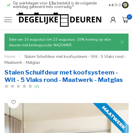
Op werkdagen voor
13u
besteld is de volgende
Ruim aanbod
4.6
/5.0
werkdag geleverd mits voorradig.*
deuren.
0
MENU
Sale van 10 augustus t/m 23 augustus: 10% korting op alle
deuren met kortingscode: NAZOMER
Home
/
Stalen Schuifdeur met koofsysteem - Wit - 5 Vlaks rond -
Maatwerk - Matglas
Stalen Schuifdeur met koofsysteem -
Wit - 5 Vlaks rond - Maatwerk - Matglas
(0)