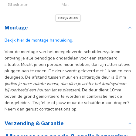
Glaskleur
Mat
Deurmaat
Op maat gemaakt
Bekijk alles
Montage
Incl. deurgreep
Bekijk hier de montage handleiding.
Incl. systeem
Voor de montage van het meegeleverde schuifdeursysteem
ontvang je alle benodigde onderdelen voor een standaard
situatie. Mocht je een poreuze muur hebben, dan zijn alternatieve
pluggen aan te raden. De deur wordt geleverd met 1 kom en een
deurgeep. De afstand tussen muur en achterzijde deur is 8 mm
(indien je meer ruimte wenst, dan dien je achter het koofsysteem
bijvoorbeeld een houten lat te plaatsen).
De deur dient 10mm
boven de grond gemonteerd te worden in combinatie met de
deurgeleider. Twijfel je of jouw muur de schuifdeur kan dragen?
Neem dan gerust contact met ons op.
Verzending & Garantie