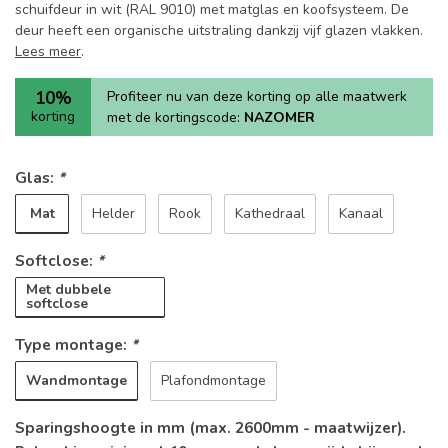
schuifdeur in wit (RAL 9010) met matglas en koofsysteem. De
deur heeft een organische uitstraling dankzij vijf glazen vlakken.
Lees meer
.
10%
Profiteer nu van deze korting op alle maatwerk
korting
met de kortingscode:
NAZOMER
Glas:
*
Mat
Helder
Rook
Kathedraal
Kanaal
Softclose:
*
Met dubbele
softclose
Type montage:
*
Wandmontage
Plafondmontage
Sparingshoogte in mm (max. 2600mm - maatwijzer).