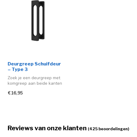
Deurgreep Schuifdeur
– Type 3
Zoek je een deurgreep met
komgreep aan beide kanten
voor je houten schuifdeur?
€16,95
D...
Reviews van onze klanten
(425 beoordelingen)