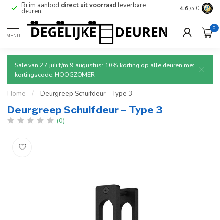
e
Ruim aanbod
direct uit voorraad
leverbare
Betrouwbare
4.6
/5.0
deuren.
0
MENU
Sale van 27 juli t/m 9 augustus: 10% korting op alle deuren met
kortingscode: HOOGZOMER
Home
/
Deurgreep Schuifdeur – Type 3
Deurgreep Schuifdeur – Type 3
(0)