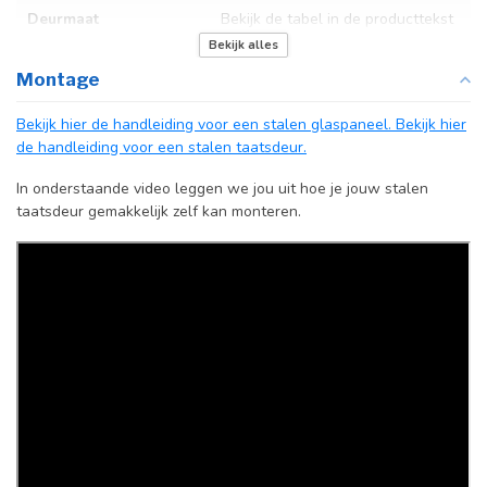
Deurmaat
Bekijk de tabel in de producttekst
Bekijk alles
Kozijnmaat
N.v.t.
Montage
Incl. deurgreep
Bekijk hier de handleiding voor een stalen glaspaneel.
Bekijk hier
de handleiding voor een stalen taatsdeur.
Afdekkap
Incl. zwart kapje
vloerscharnier
In onderstaande video leggen we jou uit hoe je jouw stalen
(uitsluitend
taatsdeur gemakkelijk zelf kan monteren.
taatsdeuren)