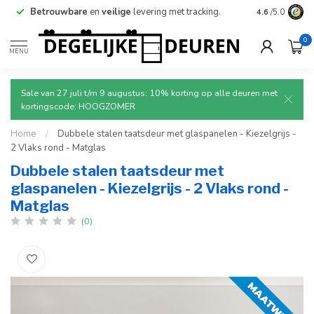
Betrouwbare
en
veilige
levering met tracking.
4.6
/5.0
0
MENU
Sale van 27 juli t/m 9 augustus: 10% korting op alle deuren met
kortingscode: HOOGZOMER
Home
/
Dubbele stalen taatsdeur met glaspanelen - Kiezelgrijs -
2 Vlaks rond - Matglas
Dubbele stalen taatsdeur met
glaspanelen - Kiezelgrijs - 2 Vlaks rond -
Matglas
(0)