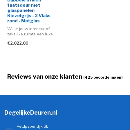
taatsdeur met
glaspanelen -
Kiezelgrijs - 2 Vlaks
rond - Matglas
Wil je jouw interieur of
zakelijke ruimte een luxe
uitstraling geven? Dan
€2.022,00
bieden...
Reviews van onze klanten
(425 beoordelingen)
DegelijkeDeuren.nl
Veldpapendijk 3b