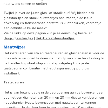
naar wens samen te stellen!
Twijfel je over de juiste glas- of staalkleur? Wij bieden ook
glasstaaltjes en staalkleurstaaltjes aan, zodat je de kleur,
afwerking en transparantie eerst thuis kunt bekijken, voordat je
een definitieve keuze maakt.
Via de links op deze pagina kun je ze eenvoudig bestellen:
Bekijk glasstaaltjes
|
Bekijk staalkleurstaaltjes
Maatwijzer
Het installeren van stalen taatsdeuren en glaspanelen is voor de
doe-het-zelver goed te doen met behulp van onze handleiding. In
de handleiding staat stap voor stap uitgelegd hoe je de
taatsdeur in combinatie met het glaspaneel bij jou thuis
installeert.
Taatsdeuren
Het is van belang dat je in de deuropening aan de bovenkant een
gat met een diameter van 20 mm op 20 mm diepte kunt boren om
het scharnier (vaste bovenspeun met naaldlager) te kunnen
bevestigen. In de vloer boor je vier gaatjes van 10 mm diameter