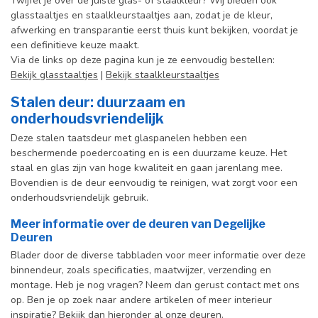
Twijfel je over de juiste glas- of staalkleur? Wij bieden ook
glasstaaltjes en staalkleurstaaltjes aan, zodat je de kleur,
afwerking en transparantie eerst thuis kunt bekijken, voordat je
een definitieve keuze maakt.
Via de links op deze pagina kun je ze eenvoudig bestellen:
Bekijk glasstaaltjes
|
Bekijk staalkleurstaaltjes
Stalen deur: duurzaam en
onderhoudsvriendelijk
Deze stalen taatsdeur met glaspanelen hebben een
beschermende poedercoating en is een duurzame keuze. Het
staal en glas zijn van hoge kwaliteit en gaan jarenlang mee.
Bovendien is de deur eenvoudig te reinigen, wat zorgt voor een
onderhoudsvriendelijk gebruik.
Meer informatie over de deuren van Degelijke
Deuren
Blader door de diverse tabbladen voor meer informatie over deze
binnendeur, zoals specificaties, maatwijzer, verzending en
montage. Heb je nog vragen? Neem dan gerust contact met ons
op. Ben je op zoek naar andere artikelen of meer interieur
inspiratie? Bekijk dan hieronder al onze deuren.