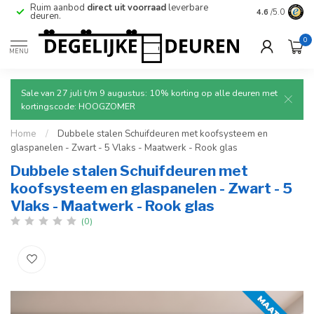
e
Ruim aanbod
direct uit voorraad
leverbare
Betrouwbare
4.6
/5.0
deuren.
0
MENU
Sale van 27 juli t/m 9 augustus: 10% korting op alle deuren met
kortingscode: HOOGZOMER
Home
/
Dubbele stalen Schuifdeuren met koofsysteem en
glaspanelen - Zwart - 5 Vlaks - Maatwerk - Rook glas
Dubbele stalen Schuifdeuren met
koofsysteem en glaspanelen - Zwart - 5
Vlaks - Maatwerk - Rook glas
(0)