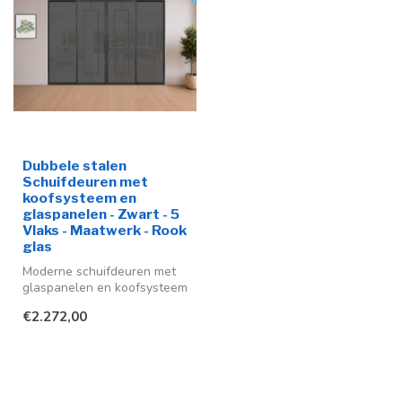
Dubbele stalen
Schuifdeuren met
koofsysteem en
glaspanelen - Zwart - 5
Vlaks - Maatwerk - Rook
glas
Moderne schuifdeuren met
glaspanelen en koofsysteem
in diverse kleuren en op
€2.272,00
maa...