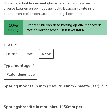
Moderne schuifdeuren met glaspanelen en koofsysteem in
diverse kleuren en op maat gemaakt. Bespaar ruimte in je
interieur en creëer een luxe uitstraling.
Lees meer
.
10%
Profiteer nu van deze korting op alle maatwerk
korting
met de kortingscode:
HOOGZOMER
Glas:
*
Rook
Helder
Mat
Type montage:
*
Plafondmontage
Sparingshoogte in mm (Max. 2600mm - maatwijzer): *:
*
Sparingsbreedte in mm (Max. 1150mm per