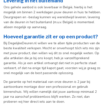
Levering in het buitenland
Ons gehele aanbod is ook leverbaar in België, hierbij is het
mogelijk om binnen 2 werkdagen jouw deuren in huis te hebben.
Deurgrepen en -beslag kunnen wij wereldwijd leveren, levering
van de deuren in het buitenland (m.u.v. België) is momenteel
alleen mogelijk op aanvraag.
Hoeveel garantie zit er op een product?
Bij DegelijkeDeuren.nl willen we te allen tijde producten van de
beste kwaliteit verkopen. Mocht er onverhoopt tóch iets mis zijn
met jouw product, dan willen wij dit zo snel mogelijk weten. Op
alle artikelen die je bij ons koopt, heb je vanzelfsprekend
garantie. Als je een artikel ontvangt dat niet in perfecte staat
verkeert, of dat na enige tijd kapot gaat, voorzien wij je graag zo
snel mogelijk van de best passende oplossing.
De garantie op het materiaal van onze deuren is 2 jaar bij
aantoonbare montage door een professional en gebr
uik
binnenshuis. W
ij willen namelijk dat jouw aankoop minimaal 2
jaar na aanschaf probleemloos blijft werken. Zo niet, dan
proberen wij hier direct iets aan te doen.