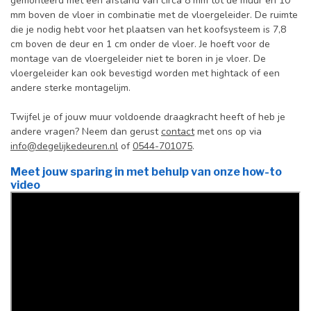
gemonteerd met een afstand van circa 8 mm tot de muur en 10
mm boven de vloer in combinatie met de vloergeleider. De ruimte
die je nodig hebt voor het plaatsen van het koofsysteem is 7,8
cm boven de deur en 1 cm onder de vloer. Je hoeft voor de
montage van de vloergeleider niet te boren in je vloer. De
vloergeleider kan ook bevestigd worden met hightack of een
andere sterke montagelijm.
Twijfel je of jouw muur voldoende draagkracht heeft of heb je
andere vragen? Neem dan gerust
contact
met ons op via
info@degelijkedeuren.nl
of
0544-701075
.
Meet jouw sparing in met behulp van onze how-to
video