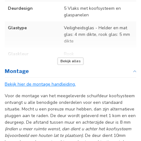
Deurdesign
5 Vlaks met koofsysteem en
glaspanelen
Glastype
Veiligheidsglas - Helder en mat
glas: 4 mm dikte, rook glas: 5 mm
dikte
Glaskleur
Rook
Bekijk alles
Deurmaat
Op maat gemaakt
Montage
Incl. deurgreep
Bekijk hier de montage handleiding.
Incl. systeem
Voor de montage van het meegeleverde schuifdeur koofsysteem
ontvangt u alle benodigde onderdelen voor een standaard
situatie. Mocht u een poreuze muur hebben, dan zijn alternatieve
pluggen aan te raden. De deur wordt geleverd met 1 kom en een
deurgeep. De afstand tussen muur en achterzijde deur is 8 mm
(indien u meer ruimte wenst, dan dient u achter het koofsysteem
bijvoorbeeld een houten lat te plaatsen).
De deur dient 10mm