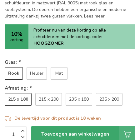
schuifdeuren in matzwart (RAL 9005) met rook glas en
koofsysteem. De deuren hebben een organische en moderne
uitstraling dankzij twee glazen vlakken.
Lees meer
.
Profiteer nu van deze korting op alle
10%
schuifdeuren met de kortingscode:
korting
HOOGZOMER
Glas:
*
Rook
Helder
Mat
Afmeting:
*
215 x 180
215 x 200
235 x 180
235 x 200
De levertijd voor dit product is 18 weken
Toevoegen aan winkelwagen