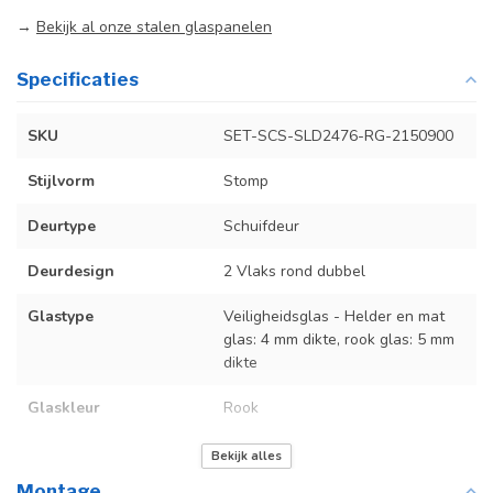
→
Bekijk al onze stalen glaspanelen
Specificaties
SKU
SET-SCS-SLD2476-RG-2150900
Stijlvorm
Stomp
Deurtype
Schuifdeur
Deurdesign
2 Vlaks rond dubbel
Glastype
Veiligheidsglas - Helder en mat
glas: 4 mm dikte, rook glas: 5 mm
dikte
Glaskleur
Rook
Deurmaat
U kunt een tabel vinden met de
Bekijk alles
exacte deurmaten in de
Montage