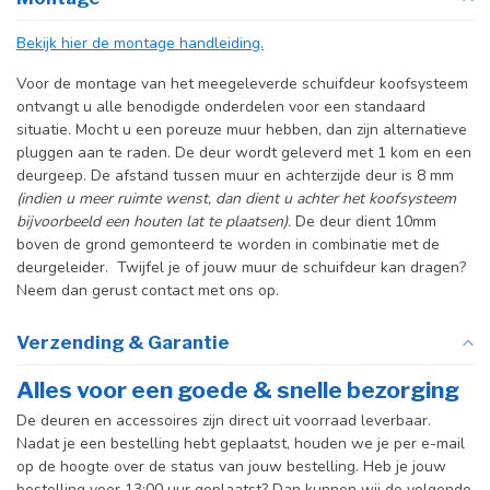
producttekst boven dit
specificatievak.
Bekijk hier de montage handleiding.
Incl. deurgreep
Voor de montage van het meegeleverde schuifdeur koofsysteem
ontvangt u alle benodigde onderdelen voor een standaard
Incl. systeem
situatie. Mocht u een poreuze muur hebben, dan zijn alternatieve
pluggen aan te raden. De deur wordt geleverd met 1 kom en een
deurgeep. De afstand tussen muur en achterzijde deur is 8 mm
(indien u meer ruimte wenst, dan dient u achter het koofsysteem
bijvoorbeeld een houten lat te plaatsen).
De deur dient 10mm
boven de grond gemonteerd te worden in combinatie met de
deurgeleider. Twijfel je of jouw muur de schuifdeur kan dragen?
Neem dan gerust contact met ons op.
Verzending & Garantie
Alles voor een goede & snelle bezorging
De deuren en accessoires zijn direct uit voorraad leverbaar.
Nadat je een bestelling hebt geplaatst, houden we je per e-mail
op de hoogte over de status van jouw bestelling. Heb je jouw
bestelling voor 13:00 uur geplaatst? Dan kunnen wij de volgende