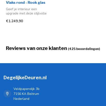
Vlaks rond - Rook glas
Geef je interieur een
upgrade met deze stijlvolle
stalen schuifdeuren in
€1.249,90
matzwar...
Reviews van onze klanten
(425 beoordelingen)
DegelijkeDeuren.nl
Veldpapendijk 3b
7156 KA Beltrum
Nederland