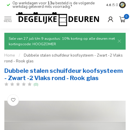
Op werkdagen voor
13u
besteld is de volgende
Ruim aanbod
4.6
/5.0
werkdag geleverd mits voorradig.*
deuren.
0
MENU
Sale van 27 juli t/m 9 augustus: 10% korting op alle deuren met
kortingscode: HOOGZOMER
Home
/
Dubbele stalen schuifdeur koofsysteem - Zwart -2 Vlaks
rond - Rook glas
Dubbele stalen schuifdeur koofsysteem
- Zwart -2 Vlaks rond - Rook glas
(0)