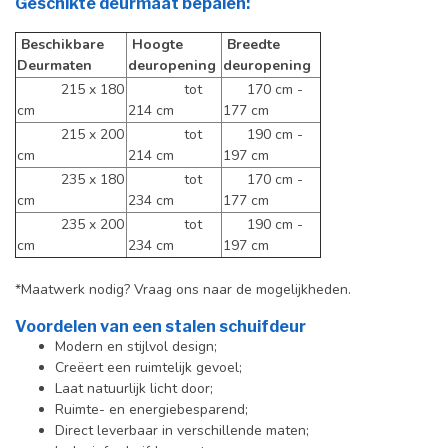
Geschikte deurmaat bepalen:
Beschikbare
Hoogte
Breedte
Deurmaten
deuropening
deuropening
215 x 180
tot
170 cm -
cm
214 cm
177 cm
215 x 200
tot
190 cm -
cm
214 cm
197 cm
235 x 180
tot
170 cm -
cm
234 cm
177 cm
235 x 200
tot
190 cm -
cm
234 cm
197 cm
*Maatwerk nodig? Vraag ons naar de mogelijkheden.
Voordelen van een stalen schuifdeur
Modern en stijlvol design;
Creëert een ruimtelijk gevoel;
Laat natuurlijk licht door;
Ruimte- en energiebesparend;
Direct leverbaar in verschillende maten;