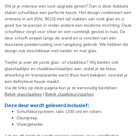
Wil je je interieur een luxe upgrade geven? Dan is deze dubbele
stalen schuifdeur een perfecte keuze. Het design combineert een
ontwerp in wit (RAL 9010) met vijf vlakken van rook glas en is
goed toe te passen in onder andere een moderne inrichting. Deze
schuifdeur zorgt voor sfeer en een ruimtelijk gevoel in huis. D
e
deur schuift soepel langs de wand en is voorzien van een
duurzame poedercoating voor langdurig gebruik. We hebben dit
design ook beschikbaar met helder en mat glas.
Twijfel je over de juiste glas- of staalkleur? Wij bieden ook
glasstaaltjes en staalkleurstaaltjes aan, zodat je de kleur,
afwerking en transparantie eerst thuis kunt bekijken, voordat je
een definitieve keuze maakt.
Via de links op deze pagina kun je ze eenvoudig bestellen:
Bekijk glasstaaltjes
|
Bekijk staalkleurstaaltjes
Deze deur wordt geleverd inclusief:
Schuifdeursysteem: rails (200 cm) en rollers
Deurgreep
Vloergeleider
Let op: dit product wordt speciaal volgens jouw specificaties