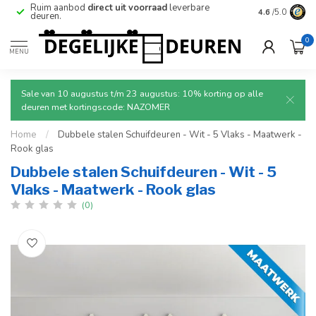
Betrouwbare
en
veilige
levering met tracking.
4.6
/5.0
0
MENU
Sale van 10 augustus t/m 23 augustus: 10% korting op alle
deuren met kortingscode: NAZOMER
Home
/
Dubbele stalen Schuifdeuren - Wit - 5 Vlaks - Maatwerk -
Rook glas
Dubbele stalen Schuifdeuren - Wit - 5
Vlaks - Maatwerk - Rook glas
(0)