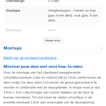
Deurdesign
5 Vlaks
Glastype
Veiligheidsglas - Helder en mat
glas: 4 mm dikte, rook glas: 5 mm
dikte
Glaskleur
Rook
Deurmaat
Op maat gemaakt
Bekijk alles
Montage
Incl. deurgreep
Bekijk hier de montage handleiding.
Incl. systeem
Monteer jouw deur met onze how-to video
Voor de montage van het standaard meegeleverde
schuifdeursysteem (rails en rollers) heb je 13cm ruimte boven de
deur nodig. De deur dient 1cm boven de grond gemonteerd te
worden in combinatie met de deurgeleider. In totaal moet je dus
13cm + 1cm +deurhoogte aan ruimte hebben om de deur te
kunnen monteren. Tot slot moet de stalen schuifdeur in de
breedte minimaal 1,5cm aan weerszijde van de deuropening