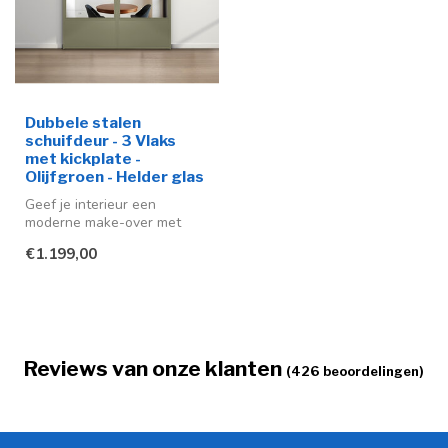
Dubbele stalen
schuifdeur - 3 Vlaks
met kickplate -
Olijfgroen - Helder glas
Geef je interieur een
moderne make-over met
deze stijlvolle stalen
€1.199,00
schuifdeuren ...
Reviews van onze klanten
(426 beoordelingen)