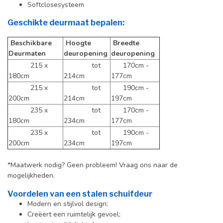
Softclosesysteem
Geschikte deurmaat bepalen:
Beschikbare
Hoogte
Breedte
Deurmaten
deuropening
deuropening
215 x
tot
170cm -
180cm
214cm
177cm
215 x
tot
190cm -
200cm
214cm
197cm
235 x
tot
170cm -
180cm
234cm
177cm
235 x
tot
190cm -
200cm
234cm
197cm
*Maatwerk nodig? Geen probleem! Vraag ons naar de
mogelijkheden.
Voordelen van een stalen schuifdeur
Modern en stijlvol design;
Creëert een ruimtelijk gevoel;