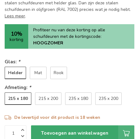
stalen schuifdeuren met helder glas. Dan zijn deze stalen
schuifdeuren in olijfgroen (RAL 7002) precies wat je nodig hebt.
Lees meer
.
Profiteer nu van deze korting op alle
10%
schuifdeuren met de kortingscode:
korting
HOOGZOMER
Glas:
*
Helder
Mat
Rook
Afmeting:
*
215 x 180
215 x 200
235 x 180
235 x 200
De levertijd voor dit product is 18 weken
Toevoegen aan winkelwagen