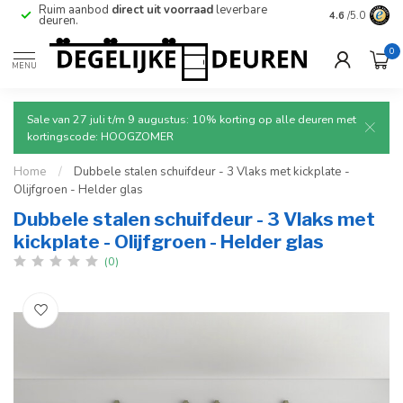
e
Ruim aanbod
direct uit voorraad
leverbare
Betrouwbare
4.6
/5.0
deuren.
0
MENU
Sale van 27 juli t/m 9 augustus: 10% korting op alle deuren met
kortingscode: HOOGZOMER
Home
/
Dubbele stalen schuifdeur - 3 Vlaks met kickplate -
Olijfgroen - Helder glas
Dubbele stalen schuifdeur - 3 Vlaks met
kickplate - Olijfgroen - Helder glas
(0)