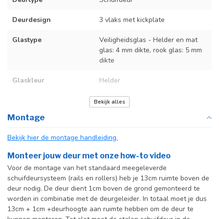
Deurdesign
3 vlaks met kickplate
Glastype
Veiligheidsglas - Helder en mat
glas: 4 mm dikte, rook glas: 5 mm
dikte
Glaskleur
Helder
Deurmaat
U kunt een tabel vinden met de
Bekijk alles
exacte deurmaten in de
Montage
producttekst boven dit
specificatievak.
Bekijk hier de montage handleiding.
Incl. deurgreep
Monteer jouw deur met onze how-to video
Voor de montage van het standaard meegeleverde
Incl. systeem
schuifdeursysteem (rails en rollers) heb je 13cm ruimte boven de
deur nodig. De deur dient 1cm boven de grond gemonteerd te
worden in combinatie met de deurgeleider. In totaal moet je dus
13cm + 1cm +deurhoogte aan ruimte hebben om de deur te