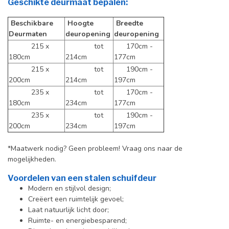
Geschikte deurmaat bepalen:
Beschikbare
Hoogte
Breedte
Deurmaten
deuropening
deuropening
215 x
tot
170cm -
180cm
214cm
177cm
215 x
tot
190cm -
200cm
214cm
197cm
235 x
tot
170cm -
180cm
234cm
177cm
235 x
tot
190cm -
200cm
234cm
197cm
*Maatwerk nodig? Geen probleem! Vraag ons naar de
mogelijkheden.
Voordelen van een stalen schuifdeur
Modern en stijlvol design;
Creëert een ruimtelijk gevoel;
Laat natuurlijk licht door;
Ruimte- en energiebesparend;