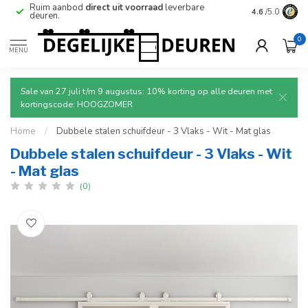
Betrouwbare
en
veilige
levering met tracking.
4.6
/5.0
0
MENU
Sale van 27 juli t/m 9 augustus: 10% korting op alle deuren met
kortingscode: HOOGZOMER
Home
/
Dubbele stalen schuifdeur - 3 Vlaks - Wit - Mat glas
Dubbele stalen schuifdeur - 3 Vlaks - Wit
- Mat glas
(0)