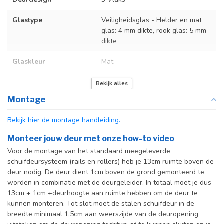
Glastype
Veiligheidsglas - Helder en mat
glas: 4 mm dikte, rook glas: 5 mm
dikte
Glaskleur
Mat
Deurmaat
U kunt een tabel vinden met de
Bekijk alles
exacte deurmaten in de
Montage
producttekst boven dit
specificatievak.
Bekijk hier de montage handleiding.
Incl. deurgreep
Monteer jouw deur met onze how-to video
Voor de montage van het standaard meegeleverde
Incl. systeem
schuifdeursysteem (rails en rollers) heb je 13cm ruimte boven de
deur nodig. De deur dient 1cm boven de grond gemonteerd te
worden in combinatie met de deurgeleider. In totaal moet je dus
13cm + 1cm +deurhoogte aan ruimte hebben om de deur te
kunnen monteren. Tot slot moet de stalen schuifdeur in de
breedte minimaal 1,5cm aan weerszijde van de deuropening