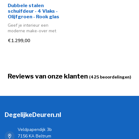
Dubbele stalen
schuifdeur - 4 Vlaks -
Olijfgroen - Rook glas
Geef je interieur een
moderne make-over met
deze stijlvolle stalen
€1.299,00
schuifdeuren ...
Reviews van onze klanten
(425 beoordelingen)
DegelijkeDeuren.nl
Veldpapendijk 3b
7156 KA Beltrum