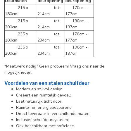
Deurmaten
deuropening
deuropening
215 x
tot
170cm -
180cm
214cm
177cm
215 x
tot
190cm -
200cm
214cm
197cm
235 x
tot
170cm -
180cm
234cm
177cm
235 x
tot
190cm -
200cm
234cm
197cm
*Maatwerk nodig? Geen probleem! Vraag ons naar de
mogelijkheden.
Voordelen van een stalen schuifdeur
Modern en stijlvol design;
Creëert een ruimtelijk gevoel;
Laat natuurlijk licht door;
Ruimte- en energiebesparend;
Direct leverbaar in verschillende maten;
Inclusief schuifdeursysteem;
Ook beschikbaar met softclose.