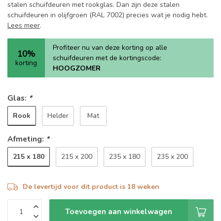
stalen schuifdeuren met rookglas. Dan zijn deze stalen
schuifdeuren in olijfgroen (RAL 7002) precies wat je nodig hebt.
Lees meer
.
Profiteer nu van deze korting op alle
10%
schuifdeuren met de kortingscode:
korting
HOOGZOMER
Glas:
*
Rook
Helder
Mat
Afmeting:
*
215 x 180
215 x 200
235 x 180
235 x 200
De levertijd voor dit product is 18 weken
Toevoegen aan winkelwagen