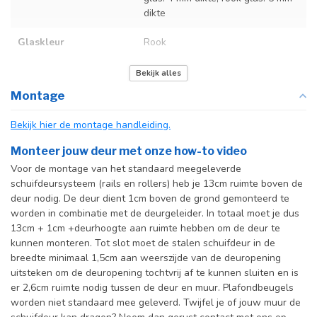
dikte
Glaskleur
Rook
Deurmaat
U kunt een tabel vinden met de
Bekijk alles
exacte deurmaten in de
Montage
producttekst boven dit
specificatievak.
Bekijk hier de montage handleiding.
Incl. deurgreep
Monteer jouw deur met onze how-to video
Voor de montage van het standaard meegeleverde
Incl. systeem
schuifdeursysteem (rails en rollers) heb je 13cm ruimte boven de
deur nodig. De deur dient 1cm boven de grond gemonteerd te
worden in combinatie met de deurgeleider. In totaal moet je dus
13cm + 1cm +deurhoogte aan ruimte hebben om de deur te
kunnen monteren. Tot slot moet de stalen schuifdeur in de
breedte minimaal 1,5cm aan weerszijde van de deuropening
uitsteken om de deuropening tochtvrij af te kunnen sluiten en is
er 2,6cm ruimte nodig tussen de deur en muur. Plafondbeugels
worden niet standaard mee geleverd. Twijfel je of jouw muur de