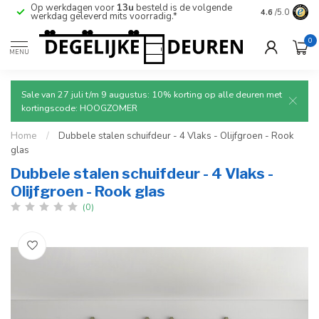
Op werkdagen voor
13u
besteld is de volgende
Ruim aanbod
4.6
/5.0
werkdag geleverd mits voorradig.*
deuren.
0
MENU
Sale van 27 juli t/m 9 augustus: 10% korting op alle deuren met
kortingscode: HOOGZOMER
Home
/
Dubbele stalen schuifdeur - 4 Vlaks - Olijfgroen - Rook
glas
Dubbele stalen schuifdeur - 4 Vlaks -
Olijfgroen - Rook glas
(0)