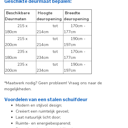
Geschikte deurmaat bepalen:
Beschikbare
Hoogte
Breedte
Deurmaten
deuropening
deuropening
215 x
tot
170cm -
180cm
214cm
177cm
215 x
tot
190cm -
200cm
214cm
197cm
235 x
tot
170cm -
180cm
234cm
177cm
235 x
tot
190cm -
200cm
234cm
197cm
*Maatwerk nodig? Geen probleem! Vraag ons naar de
mogelijkheden.
Voordelen van een stalen schuifdeur
Modern en stijlvol design;
Creëert een ruimtelijk gevoel;
Laat natuurlijk licht door;
Ruimte- en energiebesparend;