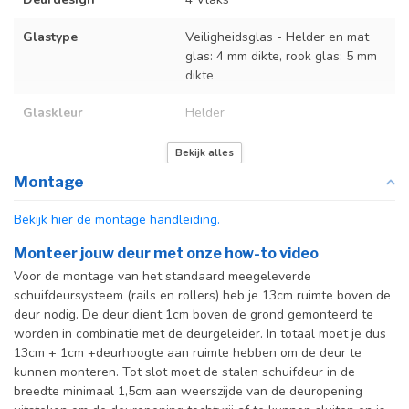
Glastype
Veiligheidsglas - Helder en mat
glas: 4 mm dikte, rook glas: 5 mm
dikte
Glaskleur
Helder
Deurmaat
U kunt een tabel vinden met de
Bekijk alles
exacte deurmaten in de
Montage
producttekst boven dit
specificatievak.
Bekijk hier de montage handleiding.
Incl. deurgreep
Monteer jouw deur met onze how-to video
Voor de montage van het standaard meegeleverde
Incl. systeem
schuifdeursysteem (rails en rollers) heb je 13cm ruimte boven de
deur nodig. De deur dient 1cm boven de grond gemonteerd te
worden in combinatie met de deurgeleider. In totaal moet je dus
13cm + 1cm +deurhoogte aan ruimte hebben om de deur te
kunnen monteren. Tot slot moet de stalen schuifdeur in de
breedte minimaal 1,5cm aan weerszijde van de deuropening