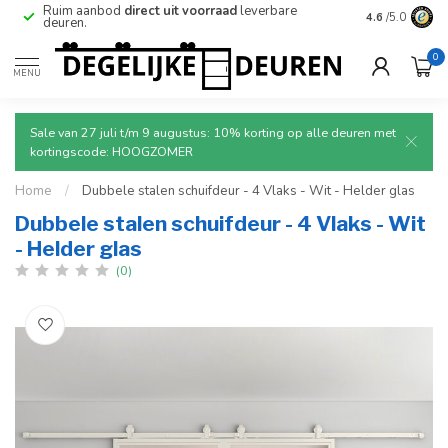
e
Ruim aanbod
direct uit voorraad
leverbare
Betrouwbare
4.6
/5.0
deuren.
0
MENU
Sale van 27 juli t/m 9 augustus: 10% korting op alle deuren met
kortingscode: HOOGZOMER
Home
/
Dubbele stalen schuifdeur - 4 Vlaks - Wit - Helder glas
Dubbele stalen schuifdeur - 4 Vlaks - Wit
- Helder glas
(0)