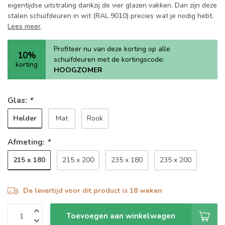
eigentijdse uitstraling dankzij de vier glazen vakken. Dan zijn deze
stalen schuifdeuren in wit (RAL 9010) precies wat je nodig hebt.
Lees meer
.
Profiteer nu van deze korting op alle
10%
schuifdeuren met de kortingscode:
korting
HOOGZOMER
Glas:
*
Helder
Mat
Rook
Afmeting:
*
215 x 180
215 x 200
235 x 180
235 x 200
De levertijd voor dit product is 18 weken
Toevoegen aan winkelwagen