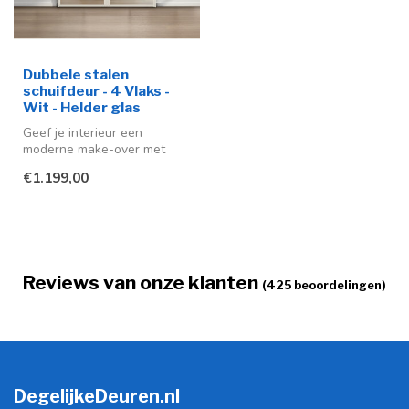
Dubbele stalen
schuifdeur - 4 Vlaks -
Wit - Helder glas
Geef je interieur een
moderne make-over met
deze stijlvolle stalen
€1.199,00
schuifdeuren ...
Reviews van onze klanten
(425 beoordelingen)
DegelijkeDeuren.nl