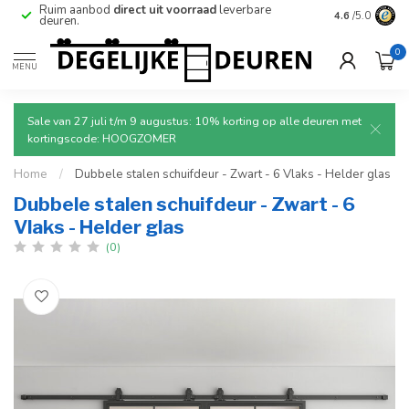
e
Ruim aanbod
direct uit voorraad
leverbare
Betrouwbare
4.6
/5.0
deuren.
0
MENU
Sale van 27 juli t/m 9 augustus: 10% korting op alle deuren met
kortingscode: HOOGZOMER
Home
/
Dubbele stalen schuifdeur - Zwart - 6 Vlaks - Helder glas
Dubbele stalen schuifdeur - Zwart - 6
Vlaks - Helder glas
(0)