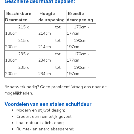
Geschikte deurmaat bepalen:
Beschikbare
Hoogte
Breedte
Deurmaten
deuropening
deuropening
215 x
tot
170cm -
180cm
214cm
177cm
215 x
tot
190cm -
200cm
214cm
197cm
235 x
tot
170cm -
180cm
234cm
177cm
235 x
tot
190cm -
200cm
234cm
197cm
*Maatwerk nodig? Geen probleem! Vraag ons naar de
mogelijkheden.
Voordelen van een stalen schuifdeur
Modern en stijlvol design;
Creëert een ruimtelijk gevoel;
Laat natuurlijk licht door;
Ruimte- en energiebesparend;