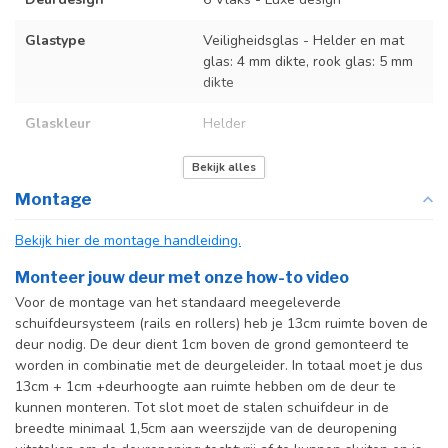
Glastype
Veiligheidsglas - Helder en mat
glas: 4 mm dikte, rook glas: 5 mm
dikte
Glaskleur
Helder
Deurmaat
U kunt een tabel vinden met de
Bekijk alles
exacte deurmaten in de
Montage
producttekst boven dit
specificatievak.
Bekijk hier de montage handleiding.
Incl. deurgreep
Monteer jouw deur met onze how-to video
Voor de montage van het standaard meegeleverde
Incl. systeem
schuifdeursysteem (rails en rollers) heb je 13cm ruimte boven de
deur nodig. De deur dient 1cm boven de grond gemonteerd te
worden in combinatie met de deurgeleider. In totaal moet je dus
13cm + 1cm +deurhoogte aan ruimte hebben om de deur te
kunnen monteren. Tot slot moet de stalen schuifdeur in de
breedte minimaal 1,5cm aan weerszijde van de deuropening