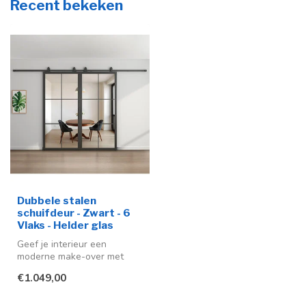
Recent bekeken
Dubbele stalen
schuifdeur - Zwart - 6
Vlaks - Helder glas
Geef je interieur een
moderne make-over met
deze stijlvolle stalen
€1.049,00
schuifdeuren ...