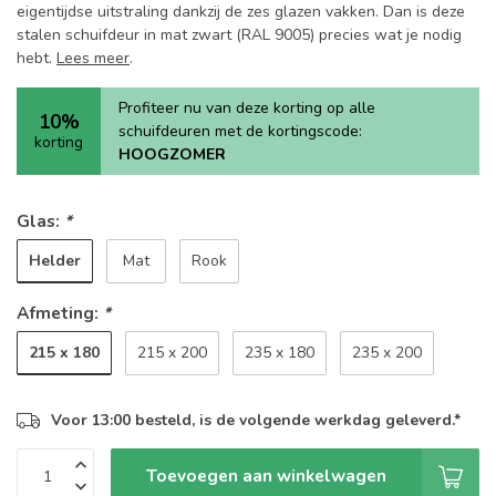
eigentijdse uitstraling dankzij de zes glazen vakken. Dan is deze
stalen schuifdeur in mat zwart (RAL 9005) precies wat je nodig
hebt.
Lees meer
.
Profiteer nu van deze korting op alle
10%
schuifdeuren met de kortingscode:
korting
HOOGZOMER
Glas:
*
Helder
Mat
Rook
Afmeting:
*
215 x 180
215 x 200
235 x 180
235 x 200
Voor 13:00 besteld, is de volgende werkdag geleverd.*
Toevoegen aan winkelwagen