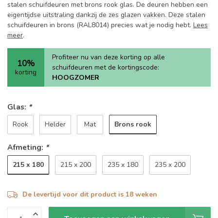
stalen schuifdeuren met brons rook glas. De deuren hebben een
eigentijdse uitstraling dankzij de zes glazen vakken. Deze stalen
schuifdeuren in brons (RAL8014) precies wat je nodig hebt.
Lees
meer
.
Profiteer nu van deze korting op alle
10%
schuifdeuren met de kortingscode:
korting
HOOGZOMER
Glas:
*
Brons rook
Rook
Helder
Mat
Afmeting:
*
215 x 180
215 x 200
235 x 180
235 x 200
De levertijd voor dit product is 18 weken