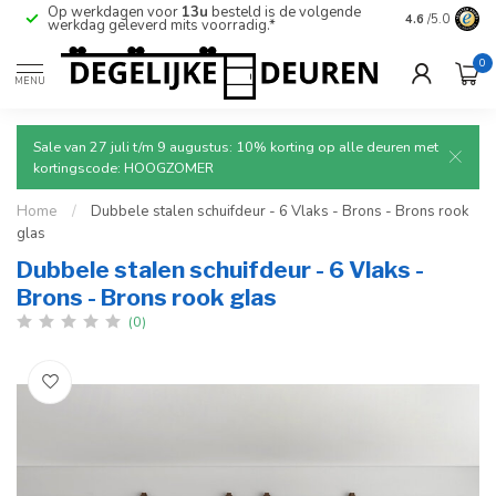
Op werkdagen voor
13u
besteld is de volgende
Ruim aanbod
4.6
/5.0
werkdag geleverd mits voorradig.*
deuren.
0
MENU
Sale van 27 juli t/m 9 augustus: 10% korting op alle deuren met
kortingscode: HOOGZOMER
Home
/
Dubbele stalen schuifdeur - 6 Vlaks - Brons - Brons rook
glas
Dubbele stalen schuifdeur - 6 Vlaks -
Brons - Brons rook glas
(0)