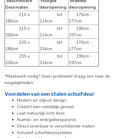
Beschikbare
Hoogte
Breedte
Deurmaten
deuropening
deuropening
215 x
tot
170cm -
180cm
214cm
177cm
215 x
tot
190cm -
200cm
214cm
197cm
235 x
tot
170cm -
180cm
234cm
177cm
235 x
tot
190cm -
200cm
234cm
197cm
*Maatwerk nodig? Geen probleem! Vraag ons naar de
mogelijkheden.
Voordelen van een stalen schuifdeur
Modern en stijlvol design;
Creëert een ruimtelijk gevoel;
Laat natuurlijk licht door;
Ruimte- en energiebesparend;
Direct leverbaar in verschillende maten;
Inclusief schuifdeursysteem;