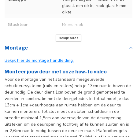
glas: 4 mm dikte, rook glas: 5 mm
dikte
Glaskleur
Brons rook
Deurmaat
U kunt een tabel vinden met de
Bekijk alles
exacte deurmaten in de
Montage
producttekst boven dit
specificatievak.
Bekijk hier de montage handleiding.
Incl. deurgreep
Monteer jouw deur met onze how-to video
Voor de montage van het standaard meegeleverde
Incl. systeem
schuifdeursysteem (rails en rollers) heb je 13cm ruimte boven de
deur nodig. De deur dient 1cm boven de grond gemonteerd te
worden in combinatie met de deurgeleider. In totaal moet je dus
13cm + 1cm +deurhoogte aan ruimte hebben om de deur te
kunnen monteren. Tot slot moet de stalen schuifdeur in de
breedte minimaal 1,5cm aan weerszijde van de deuropening
uitsteken om de deuropening tochtvrij af te kunnen sluiten en is
er 2,6cm ruimte nodig tussen de deur en muur. Plafondbeugels