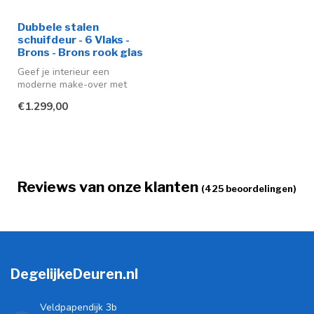
Dubbele stalen
schuifdeur - 6 Vlaks -
Brons - Brons rook glas
Geef je interieur een
moderne make-over met
deze stijlvolle stalen
€1.299,00
schuifdeuren ...
Reviews van onze klanten
(425 beoordelingen)
DegelijkeDeuren.nl
Veldpapendijk 3b