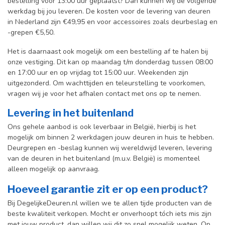
bestelling voor 13:00 uur geplaatst? Dan kunnen wij de volgende
werkdag bij jou leveren. De kosten voor de levering van deuren
in Nederland zijn €49,95 en voor accessoires zoals deurbeslag en
-grepen €5,50.
Het is daarnaast ook mogelijk om een bestelling af te halen bij
onze vestiging. Dit kan op maandag t/m donderdag tussen 08:00
en 17:00 uur en op vrijdag tot 15:00 uur. Weekenden zijn
uitgezonderd. Om wachttijden en teleurstelling te voorkomen,
vragen wij je voor het afhalen contact met ons op te nemen.
Levering in het buitenland
Ons gehele aanbod is ook leverbaar in België, hierbij is het
mogelijk om binnen 2 werkdagen jouw deuren in huis te hebben.
Deurgrepen en -beslag kunnen wij wereldwijd leveren, levering
van de deuren in het buitenland (m.u.v. België) is momenteel
alleen mogelijk op aanvraag.
Hoeveel garantie zit er op een product?
Bij DegelijkeDeuren.nl willen we te allen tijde producten van de
beste kwaliteit verkopen. Mocht er onverhoopt tóch iets mis zijn
met jouw product, dan willen wij dit zo snel mogelijk weten. Op