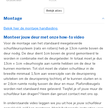
Glaskleur
Rook
Deurmaat
U kunt een tabel vinden met de
Bekijk alles
exacte deurmaten in de
Montage
producttekst boven dit
specificatievak.
Bekijk hier de montage handleiding.
Incl. deurgreep
Monteer jouw deur met onze how-to video
Voor de montage van het standaard meegeleverde
Incl. systeem
schuifdeursysteem (rails en rollers) heb je 13cm ruimte boven de
deur nodig. De deur dient 1cm boven de grond gemonteerd te
worden in combinatie met de deurgeleider. In totaal moet je dus
13cm + 1cm +deurhoogte aan ruimte hebben om de deur te
kunnen monteren. Tot slot moet de stalen schuifdeur in de
breedte minimaal 1,5cm aan weerszijde van de deuropening
uitsteken om de deuropening tochtvrij af te kunnen sluiten en is
er 2,6cm ruimte nodig tussen de deur en muur. Plafondbeugels
worden niet standaard mee geleverd. Twijfel je of jouw muur de
schuifdeur kan dragen? Neem dan gerust contact met ons op.
In onderstaande video leggen we jou uit hoe je jouw schuifdeur