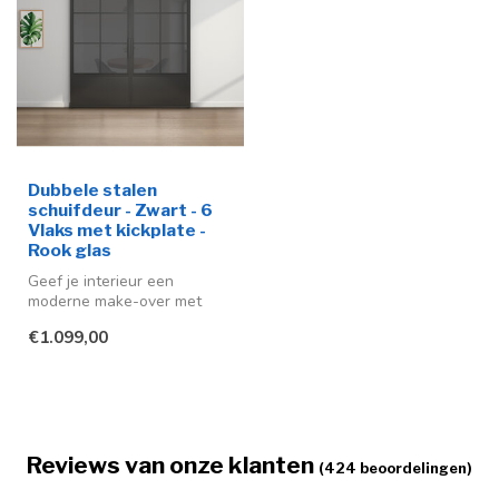
Dubbele stalen
schuifdeur - Zwart - 6
Vlaks met kickplate -
Rook glas
Geef je interieur een
moderne make-over met
deze stijlvolle stalen
€1.099,00
schuifdeuren ...
Reviews van onze klanten
(424 beoordelingen)