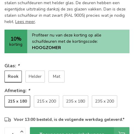
stalen schuifdeuren met helder glas. De deuren hebben een
eigentijdse uitstraling dankzij de zes glazen vakken. Dan is deze
stalen schuifdeur in mat zwart (RAL 9005) precies wat je nodig
hebt.
Lees meer
.
Profiteer nu van deze korting op alle
10%
schuifdeuren met de kortingscode:
korting
HOOGZOMER
Glas:
*
Rook
Helder
Mat
Afmeting:
*
215 x 180
215 x 200
235 x 180
235 x 200
Voor 13:00 besteld, is de volgende werkdag geleverd.*