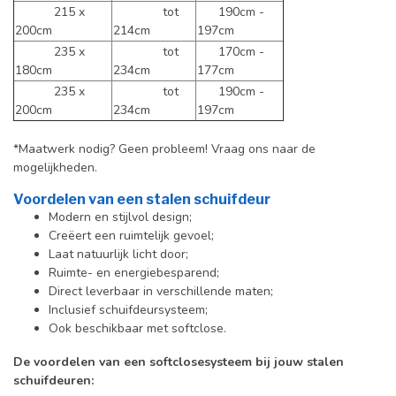
215 x
tot
190cm -
200cm
214cm
197cm
235 x
tot
170cm -
180cm
234cm
177cm
235 x
tot
190cm -
200cm
234cm
197cm
*Maatwerk nodig? Geen probleem! Vraag ons naar de
mogelijkheden.
Voordelen van een stalen schuifdeur
Modern en stijlvol design;
Creëert een ruimtelijk gevoel;
Laat natuurlijk licht door;
Ruimte- en energiebesparend;
Direct leverbaar in verschillende maten;
Inclusief schuifdeursysteem;
Ook beschikbaar met softclose.
De voordelen van een softclosesysteem bij jouw stalen
schuifdeuren: