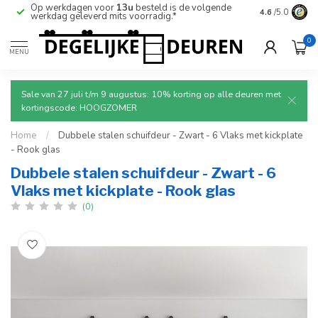
Op werkdagen voor
13u
besteld is de volgende
Ruim aanbod
4.6
/5.0
werkdag geleverd mits voorradig.*
deuren.
0
MENU
Sale van 27 juli t/m 9 augustus: 10% korting op alle deuren met
kortingscode: HOOGZOMER
Home
/
Dubbele stalen schuifdeur - Zwart - 6 Vlaks met kickplate
- Rook glas
Dubbele stalen schuifdeur - Zwart - 6
Vlaks met kickplate - Rook glas
(0)