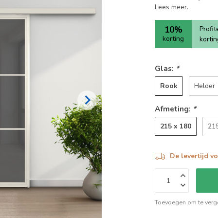
Lees meer
.
10%
Profi
korting
korti
Glas:
*
Rook
Helder
Afmeting:
*
215 x 180
21
De levertijd v
Toevoegen om te verge