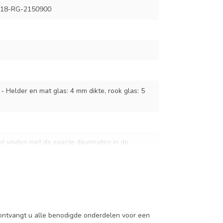
18-RG-2150900
 - Helder en mat glas: 4 mm dikte, rook glas: 5
el vinden met de exacte deurmaten in de
ven dit specificatievak.
ntvangt u alle benodigde onderdelen voor een