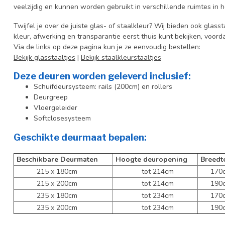
veelzijdig en kunnen worden gebruikt in verschillende ruimtes in
Twijfel je over de juiste glas- of staalkleur? Wij bieden ook glasst
kleur, afwerking en transparantie eerst thuis kunt bekijken, voord
Via de links op deze pagina kun je ze eenvoudig bestellen:
Bekijk glasstaaltjes
|
Bekijk staalkleurstaaltjes
Deze deuren worden geleverd inclusief:
Schuifdeursysteem: rails (200cm) en rollers
Deurgreep
Vloergeleider
Softclosesysteem
Geschikte deurmaat bepalen:
Beschikbare Deurmaten
Hoogte deuropening
Breedt
215 x 180cm
tot 214cm
170cm
215 x 200cm
tot 214cm
190cm
235 x 180cm
tot 234cm
170cm
235 x 200cm
tot 234cm
190cm