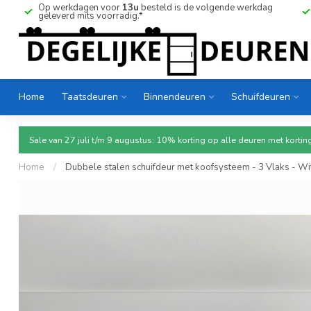
Op werkdagen voor
13u
besteld is de volgende werkdag
geleverd mits voorradig.*
Home
Taatsdeuren
Binnendeuren
Schuifdeuren
Sale van 27 juli t/m 9 augustus: 10% korting op alle deuren met ko
Home
/
Dubbele stalen schuifdeur met koofsysteem - 3 Vlaks - Wi