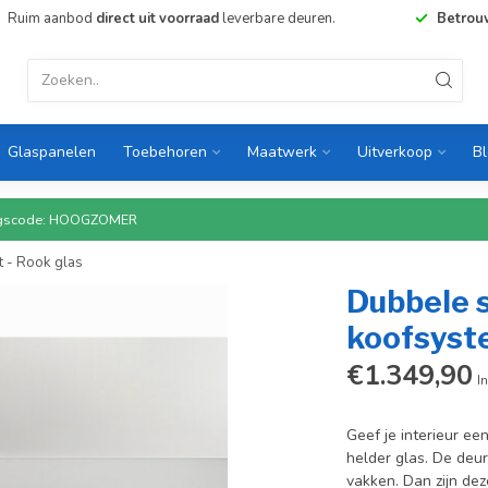
Ruim aanbod
direct uit voorraad
leverbare deuren.
Betrou
Glaspanelen
Toebehoren
Maatwerk
Uitverkoop
B
rtingscode: HOOGZOMER
t - Rook glas
Dubbele 
koofsyste
€1.349,90
In
Geef je interieur e
helder glas. De deur
vakken. Dan zijn dez