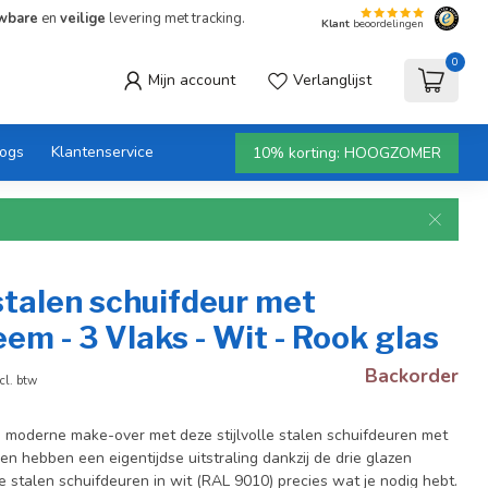
wbare
en
veilige
levering met tracking.
Klant
beoordelingen
0
Mijn account
Verlanglijst
logs
Klantenservice
10% korting: HOOGZOMER
stalen schuifdeur met
em - 3 Vlaks - Wit - Rook glas
Backorder
cl. btw
en moderne make-over met deze stijlvolle stalen schuifdeuren met
en hebben een eigentijdse uitstraling dankzij de drie glazen
e stalen schuifdeuren in wit (RAL 9010) precies wat je nodig hebt.