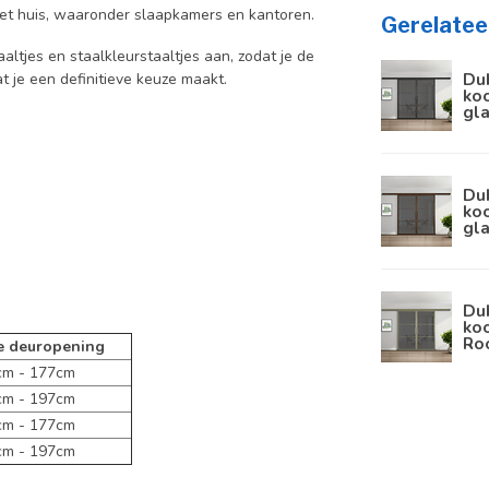
 het huis, waaronder slaapkamers en kantoren.
Gerelatee
aaltjes en staalkleurstaaltjes aan, zodat je de
Du
at je een definitieve keuze maakt.
koo
gl
Du
koo
gl
Du
koo
Ro
e deuropening
 - 177cm
 - 197cm
 - 177cm
 - 197cm