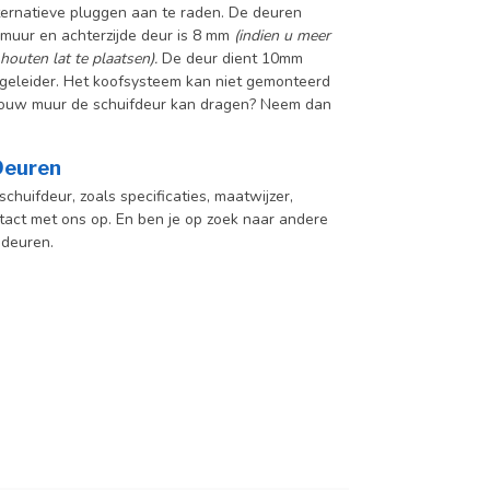
ternatieve pluggen aan te raden. De deuren
muur en achterzijde deur is 8 mm
(indien u meer
houten lat te plaatsen).
De deur dient 10mm
geleider. Het koofsysteem kan niet gemonteerd
f jouw muur de schuifdeur kan dragen? Neem dan
 Deuren
chuifdeur, zoals specificaties, maatwijzer,
act met ons op. En ben je op zoek naar andere
 deuren.