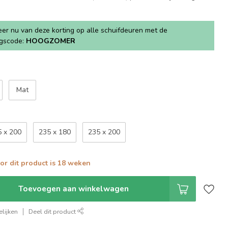
teer nu van deze korting op alle schuifdeuren met de
ngscode:
HOOGZOMER
Mat
5 x 200
235 x 180
235 x 200
oor dit product is 18 weken
Toevoegen aan winkelwagen
lijken
Deel dit product