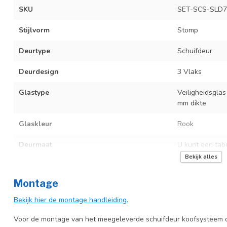
SKU
SET-SCS-SLD7
Stijlvorm
Stomp
Deurtype
Schuifdeur
Deurdesign
3 Vlaks
Glastype
Veiligheidsglas
mm dikte
Glaskleur
Rook
Deurmaat
U kunt een tab
producttekst bo
Bekijk alles
Incl. deurgreep
Montage
Incl. systeem
Bekijk hier de montage handleiding.
Voor de montage van het meegeleverde schuifdeur koofsysteem o