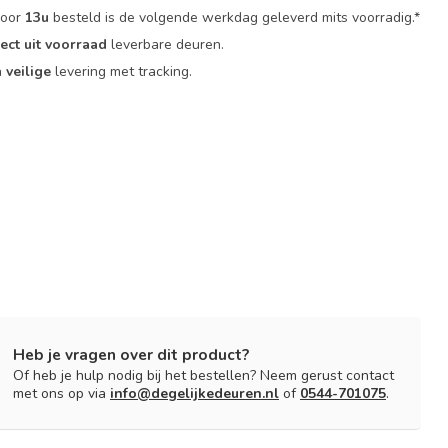
voor
13u
besteld is de volgende werkdag geleverd mits voorradig.*
rect uit voorraad
leverbare deuren.
n
veilige
levering met tracking.
Heb je vragen over dit product?
Of heb je hulp nodig bij het bestellen? Neem gerust contact
met ons op via
info@degelijkedeuren.nl
of
0544-701075
.