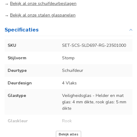
→
Bekijk al onze schuifdeurbeslagen
→
Bekijk al onze stalen glaspanelen
Specificaties
SKU
SET-SCS-SLD697-RG-23501000
Stijlvorm
Stomp
Deurtype
Schuifdeur
Deurdesign
4 Vlaks
Glastype
Veiligheidsglas - Helder en mat
glas: 4 mm dikte, rook glas: 5 mm
dikte
Glaskleur
Rook
Deurmaat
U kunt een tabel vinden met de
Bekijk alles