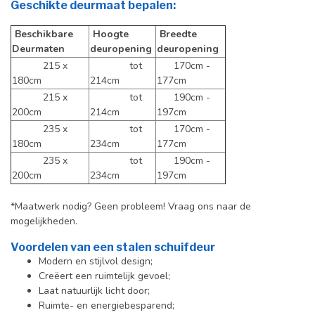
Geschikte deurmaat bepalen:
Beschikbare
Hoogte
Breedte
Deurmaten
deuropening
deuropening
215 x
tot
170cm -
180cm
214cm
177cm
215 x
tot
190cm -
200cm
214cm
197cm
235 x
tot
170cm -
180cm
234cm
177cm
235 x
tot
190cm -
200cm
234cm
197cm
*Maatwerk nodig? Geen probleem! Vraag ons naar de
mogelijkheden.
Voordelen van een stalen schuifdeur
Modern en stijlvol design;
Creëert een ruimtelijk gevoel;
Laat natuurlijk licht door;
Ruimte- en energiebesparend;