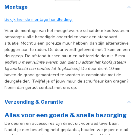
exacte deurmaten in de
Montage
producttekst boven dit
specificatievak.
Bekijk hier de montage handleiding.
Incl. deurgreep
Voor de montage van het meegeleverde schuifdeur koofsysteem
ontvangt u alle benodigde onderdelen voor een standaard
Incl. systeem
situatie. Mocht u een poreuze muur hebben, dan zijn alternatieve
pluggen aan te raden. De deur wordt geleverd met 1 kom en een
deurgeep. De afstand tussen muur en achterzijde deur is 8 mm
(indien u meer ruimte wenst, dan dient u achter het koofsysteem
bijvoorbeeld een houten lat te plaatsen).
De deur dient 10mm
boven de grond gemonteerd te worden in combinatie met de
deurgeleider. Twijfel je of jouw muur de schuifdeur kan dragen?
Neem dan gerust contact met ons op.
Verzending & Garantie
Alles voor een goede & snelle bezorging
De deuren en accessoires zijn direct uit voorraad leverbaar.
Nadat je een bestelling hebt geplaatst, houden we je per e-mail