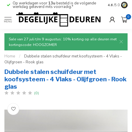
Op werkdagen voor
13u
besteld is de volgende
Ruim aanbod
4.6
/5.0
werkdag geleverd mits voorradig.*
deuren.
0
MENU
Sale van 27 juli t/m 9 augustus: 10% korting op alle deuren met
kortingscode: HOOGZOMER
Home
/
Dubbele stalen schuifdeur met koofsysteem - 4 Vlaks -
Olijfgroen - Rook glas
Dubbele stalen schuifdeur met
koofsysteem - 4 Vlaks - Olijfgroen - Rook
glas
(0)