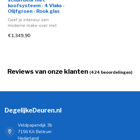
koofsysteem - 4 Vlaks -
Olijfgroen - Rook glas
Geef je interieur een
moderne make-over met
deze stijlvolle stalen
€1.349,90
schuifdeuren ...
Reviews van onze klanten
(424 beoordelingen)
DegelijkeDeuren.nl
Veldpapendijk 3b
7156 KA Beltrum
Nederland