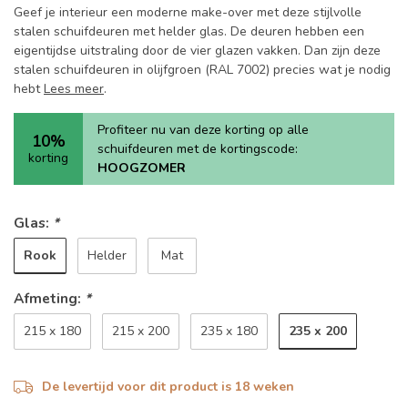
Geef je interieur een moderne make-over met deze stijlvolle
stalen schuifdeuren met helder glas. De deuren hebben een
eigentijdse uitstraling door de vier glazen vakken. Dan zijn deze
stalen schuifdeuren in olijfgroen (RAL 7002) precies wat je nodig
hebt
Lees meer
.
Profiteer nu van deze korting op alle
10%
schuifdeuren met de kortingscode:
korting
HOOGZOMER
Glas:
*
Rook
Helder
Mat
Afmeting:
*
235 x 200
215 x 180
215 x 200
235 x 180
De levertijd voor dit product is 18 weken