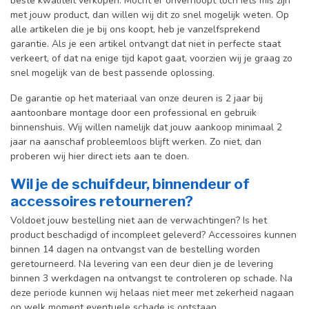
beste kwaliteit verkopen. Mocht er onverhoopt tóch iets mis zijn
met jouw product, dan willen wij dit zo snel mogelijk weten. Op
alle artikelen die je bij ons koopt, heb je vanzelfsprekend
garantie. Als je een artikel ontvangt dat niet in perfecte staat
verkeert, of dat na enige tijd kapot gaat, voorzien wij je graag zo
snel mogelijk van de best passende oplossing.
De garantie op het materiaal van onze deuren is 2 jaar bij
aantoonbare montage door een professional en gebr
uik
binnenshuis. W
ij willen namelijk dat jouw aankoop minimaal 2
jaar na aanschaf probleemloos blijft werken. Zo niet, dan
proberen wij hier direct iets aan te doen.
Wil je de schuifdeur, binnendeur of
accessoires retourneren?
Voldoet jouw bestelling niet aan de verwachtingen? Is het
product beschadigd of incompleet geleverd? Accessoires kunnen
binnen 14 dagen na ontvangst van de bestelling worden
geretourneerd. Na levering van een deur dien je de levering
binnen 3 werkdagen na ontvangst te controleren op schade. Na
deze periode kunnen wij helaas niet meer met zekerheid nagaan
op welk moment eventuele schade is ontstaan.