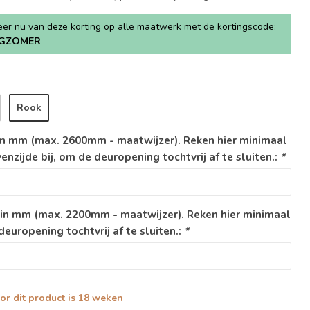
teer nu van deze korting op alle maatwerk met de kortingscode:
GZOMER
Rook
n mm (max. 2600mm - maatwijzer). Reken hier minimaal
zijde bij, om de deuropening tochtvrij af te sluiten.:
*
in mm (max. 2200mm - maatwijzer). Reken hier minimaal
europening tochtvrij af te sluiten.:
*
oor dit product is 18 weken