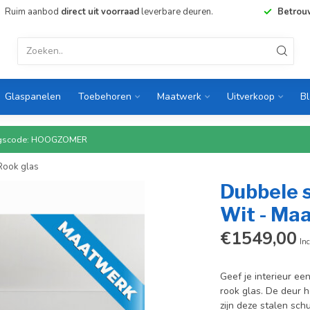
Ruim aanbod
direct uit voorraad
leverbare deuren.
Betrou
Glaspanelen
Toebehoren
Maatwerk
Uitverkoop
B
rtingscode: HOOGZOMER
 Rook glas
Dubbele s
Wit - Maa
€1549,00
Inc
Geef je interieur ee
rook glas. De deur h
zijn deze stalen sch