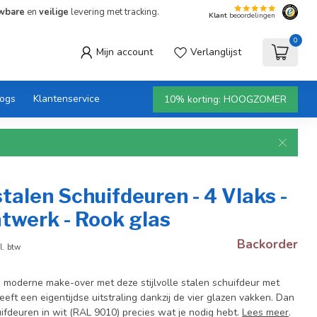
wbare
en
veilige
levering met tracking.
Klant
beoordelingen
0
Mijn account
Verlanglijst
logs
Klantenservice
10% korting: HOOGZOMER
talen Schuifdeuren - 4 Vlaks -
twerk - Rook glas
Backorder
l. btw
n moderne make-over met deze stijlvolle stalen schuifdeur met
eeft een eigentijdse uitstraling dankzij de vier glazen vakken. Dan
uifdeuren in wit (RAL 9010) precies wat je nodig hebt.
Lees meer
.