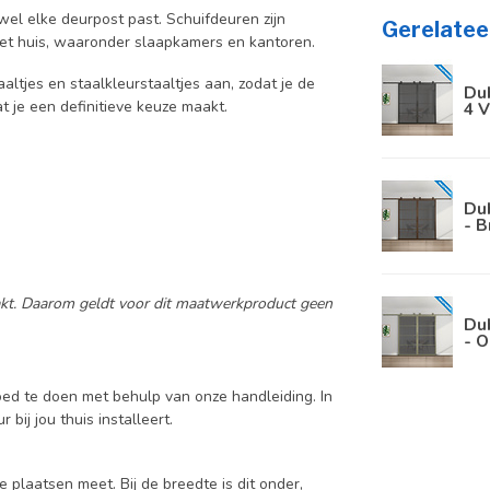
jwel elke deurpost past. Schuifdeuren zijn
Gerelatee
 het huis, waaronder slaapkamers en kantoren.
aaltjes en staalkleurstaaltjes aan, zodat je de
Dub
at je een definitieve keuze maakt.
4 V
Dub
- B
aakt. Daarom geldt voor dit maatwerkproduct geen
Dub
- O
oed te doen met behulp van onze handleiding. In
bij jou thuis installeert.
e plaatsen meet. Bij de breedte is dit onder,