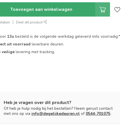
Toevoegen aan winkelwagen
lijken
Deel dit product
voor
13u
besteld is de volgende werkdag geleverd mits voorradig.*
rect uit voorraad
leverbare deuren.
n
veilige
levering met tracking.
Heb je vragen over dit product?
Of heb je hulp nodig bij het bestellen? Neem gerust contact
met ons op via
info@degelijkedeuren.nl
of
0544-701075
.