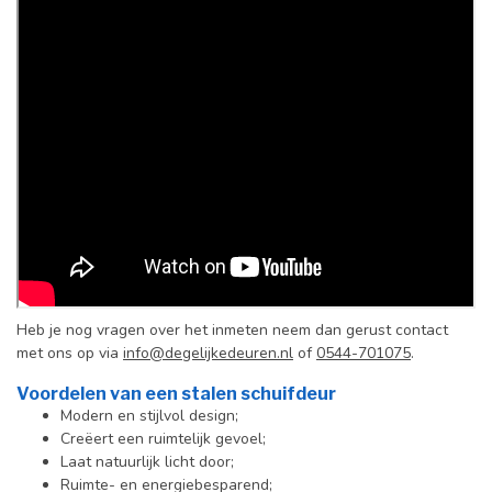
Heb je nog vragen over het inmeten neem dan gerust contact
met ons op via
info@degelijkedeuren.nl
of
0544-701075
.
Voordelen van een stalen schuifdeur
Modern en stijlvol design;
Creëert een ruimtelijk gevoel;
Laat natuurlijk licht door;
Ruimte- en energiebesparend;