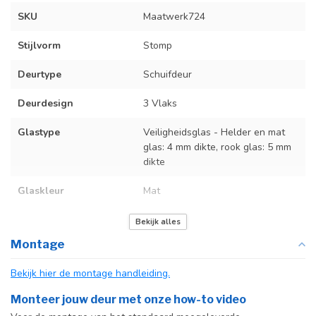
SKU
Maatwerk724
Stijlvorm
Stomp
Deurtype
Schuifdeur
Deurdesign
3 Vlaks
Glastype
Veiligheidsglas - Helder en mat
glas: 4 mm dikte, rook glas: 5 mm
dikte
Glaskleur
Mat
Deurmaat
Op maat gemaakt
Bekijk alles
Montage
Incl. deurgreep
Bekijk hier de montage handleiding.
Incl. systeem
Monteer jouw deur met onze how-to video