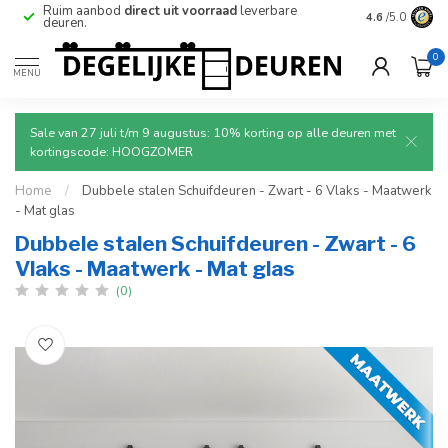
Betrouwbare
en
veilige
levering met tracking.
4.6
/5.0
0
MENU
Sale van 27 juli t/m 9 augustus: 10% korting op alle deuren met
kortingscode: HOOGZOMER
Home
/
Dubbele stalen Schuifdeuren - Zwart - 6 Vlaks - Maatwerk
- Mat glas
Dubbele stalen Schuifdeuren - Zwart - 6
Vlaks - Maatwerk - Mat glas
(0)