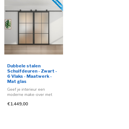
Dubbele stalen
Schuifdeuren - Zwart -
6 Vlaks - Maatwerk -
Mat glas
Geef je interieur een
moderne make-over met
deze stijlvolle stalen
€1.449,00
schuifdeur me...