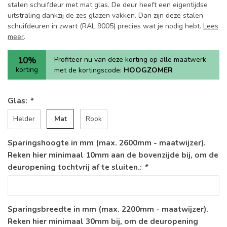
stalen schuifdeur met mat glas. De deur heeft een eigentijdse
uitstraling dankzij de zes glazen vakken. Dan zijn deze stalen
schuifdeuren in zwart (RAL 9005) precies wat je nodig hebt.
Lees
meer
.
10%
Profiteer nu van deze korting op alle maatwerk
korting
met de kortingscode:
HOOGZOMER
Glas:
*
Mat
Helder
Rook
Sparingshoogte in mm (max. 2600mm - maatwijzer).
Reken hier minimaal 10mm aan de bovenzijde bij, om de
deuropening tochtvrij af te sluiten.:
*
Sparingsbreedte in mm (max. 2200mm - maatwijzer).
Reken hier minimaal 30mm bij, om de deuropening