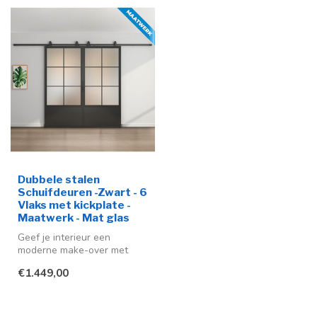
Dubbele stalen
Schuifdeuren -Zwart - 6
Vlaks met kickplate -
Maatwerk - Mat glas
Geef je interieur een
moderne make-over met
deze stijlvolle stalen
€1.449,00
schuifdeur me...