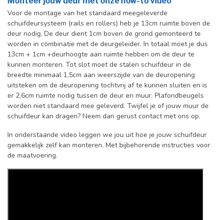
Monteer jouw deur met onze how-to video
Voor de montage van het standaard meegeleverde
schuifdeursysteem (rails en rollers) heb je 13cm ruimte boven de
deur nodig. De deur dient 1cm boven de grond gemonteerd te
worden in combinatie met de deurgeleider. In totaal moet je dus
13cm + 1cm +deurhoogte aan ruimte hebben om de deur te
kunnen monteren. Tot slot moet de stalen schuifdeur in de
breedte minimaal 1,5cm aan weerszijde van de deuropening
uitsteken om de deuropening tochtvrij af te kunnen sluiten en is
er 2,6cm ruimte nodig tussen de deur en muur. Plafondbeugels
worden niet standaard mee geleverd. Twijfel je of jouw muur de
schuifdeur kan dragen? Neem dan gerust contact met ons op.
In onderstaande video leggen we jou uit hoe je jouw schuifdeur
gemakkelijk zelf kan monteren. Met bijbehorende instructies voor
de maatvoering.