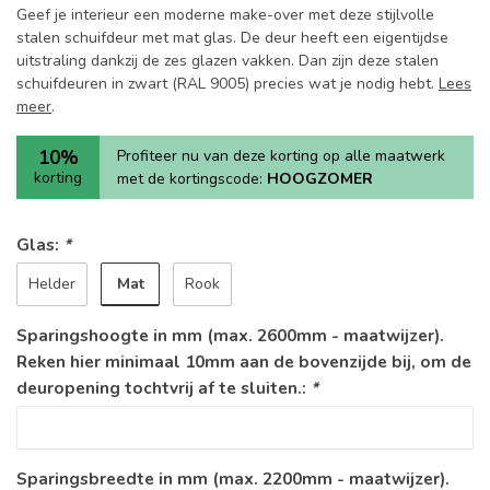
Geef je interieur een moderne make-over met deze stijlvolle
stalen schuifdeur met mat glas. De deur heeft een eigentijdse
uitstraling dankzij de zes glazen vakken. Dan zijn deze stalen
schuifdeuren in zwart (RAL 9005) precies wat je nodig hebt.
Lees
meer
.
10%
Profiteer nu van deze korting op alle maatwerk
korting
met de kortingscode:
HOOGZOMER
Glas:
*
Mat
Helder
Rook
Sparingshoogte in mm (max. 2600mm - maatwijzer).
Reken hier minimaal 10mm aan de bovenzijde bij, om de
deuropening tochtvrij af te sluiten.:
*
Sparingsbreedte in mm (max. 2200mm - maatwijzer).