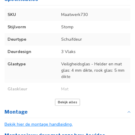
SKU
Maatwerk730
Stijlvorm
Stomp
Deurtype
Schuifdeur
Deurdesign
3 Vlaks
Glastype
Veiligheidsglas - Helder en mat
glas: 4 mm dikte, rook glas: 5 mm
dikte
Glaskleur
Mat
Deurmaat
Op maat gemaakt
Bekijk alles
Montage
Incl. deurgreep
Bekijk hier de montage handleiding.
Incl. systeem