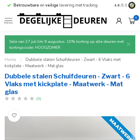
Betrouwbare
en
veilige
levering met tracking.
4.6
/5.0
0
MENU
Sale van 27 juli t/m 9 augustus: 10% korting op alle deuren met
kortingscode: HOOGZOMER
Home
/
Dubbele stalen Schuifdeuren - Zwart - 6 Vlaks met
kickplate - Maatwerk - Mat glas
Dubbele stalen Schuifdeuren - Zwart - 6
Vlaks met kickplate - Maatwerk - Mat
glas
(0)