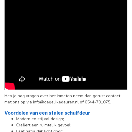
Heb je nog vragen over het inmeten neem dan gerust contact
met ons op via
info@degelijkedeuren.nl
of
0544-701075
.
Voordelen van een stalen schuifdeur
Modern en stijlvol design;
Creëert een ruimtelijk gevoel;
Laat natuurlijk licht door;