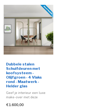
Dubbele stalen
Schuifdeuren met
koofsysteem -
Olijfgroen - 4 Vlaks
rond - Maatwerk -
Helder glas
Geef je interieur een luxe
make-over met deze
stijlvolle stalen schuifdeuren
€1.600,00
in ...