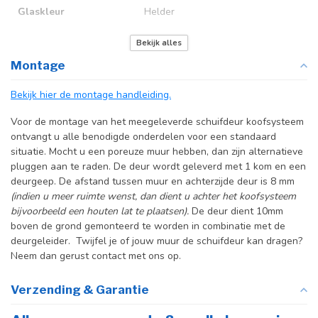
Glaskleur
Helder
Deurmaat
Op maat gemaakt
Bekijk alles
Montage
Incl. deurgreep
Bekijk hier de montage handleiding.
Incl. systeem
Voor de montage van het meegeleverde schuifdeur koofsysteem
ontvangt u alle benodigde onderdelen voor een standaard
situatie. Mocht u een poreuze muur hebben, dan zijn alternatieve
pluggen aan te raden. De deur wordt geleverd met 1 kom en een
deurgeep. De afstand tussen muur en achterzijde deur is 8 mm
(indien u meer ruimte wenst, dan dient u achter het koofsysteem
bijvoorbeeld een houten lat te plaatsen).
De deur dient 10mm
boven de grond gemonteerd te worden in combinatie met de
deurgeleider. Twijfel je of jouw muur de schuifdeur kan dragen?
Neem dan gerust contact met ons op.
Verzending & Garantie