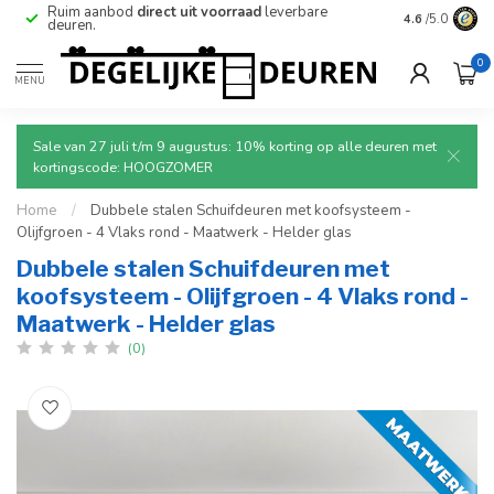
e
Ruim aanbod
direct uit voorraad
leverbare
Betrouwbare
4.6
/5.0
deuren.
0
MENU
Sale van 27 juli t/m 9 augustus: 10% korting op alle deuren met
kortingscode: HOOGZOMER
Home
/
Dubbele stalen Schuifdeuren met koofsysteem -
Olijfgroen - 4 Vlaks rond - Maatwerk - Helder glas
Dubbele stalen Schuifdeuren met
koofsysteem - Olijfgroen - 4 Vlaks rond -
Maatwerk - Helder glas
(0)