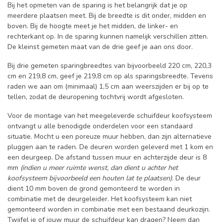
Bij het opmeten van de sparing is het belangrijk dat je op
meerdere plaatsen meet. Bij de breedte is dit onder, midden en
boven. Bij de hoogte meet je het midden, de linker- en
rechterkant op. In de sparing kunnen namelijk verschillen zitten.
De kleinst gemeten maat van de drie geef je aan ons door.
Bij drie gemeten sparingbreedtes van bijvoorbeeld 220 cm, 220,3
cm en 219,8 cm, geef je 219,8 cm op als sparingsbreedte. Tevens
raden we aan om (minimaal) 1,5 cm aan weerszijden er bij op te
tellen, zodat de deuropening tochtvrij wordt afgesloten.
Voor de montage van het meegeleverde schuifdeur koofsysteem
ontvangt u alle benodigde onderdelen voor een standaard
situatie. Mocht u een poreuze muur hebben, dan zijn alternatieve
pluggen aan te raden. De deuren worden geleverd met 1 kom en
een deurgeep. De afstand tussen muur en achterzijde deur is 8
mm
(indien u meer ruimte wenst, dan dient u achter het
koofsysteem bijvoorbeeld een houten lat te plaatsen).
De deur
dient 10 mm boven de grond gemonteerd te worden in
combinatie met de deurgeleider. Het koofsysteem kan niet
gemonteerd worden in combinatie met een bestaand deurkozijn.
Twijfel je of jouw muur de schuifdeur kan dragen? Neem dan