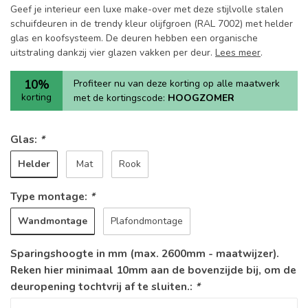
Geef je interieur een luxe make-over met deze stijlvolle stalen
schuifdeuren in de trendy kleur olijfgroen (RAL 7002) met helder
glas en koofsysteem. De deuren hebben een organische
uitstraling dankzij vier glazen vakken per deur.
Lees meer
.
10%
Profiteer nu van deze korting op alle maatwerk
korting
met de kortingscode:
HOOGZOMER
Glas:
*
Helder
Mat
Rook
Type montage:
*
Wandmontage
Plafondmontage
Sparingshoogte in mm (max. 2600mm - maatwijzer).
Reken hier minimaal 10mm aan de bovenzijde bij, om de
deuropening tochtvrij af te sluiten.:
*