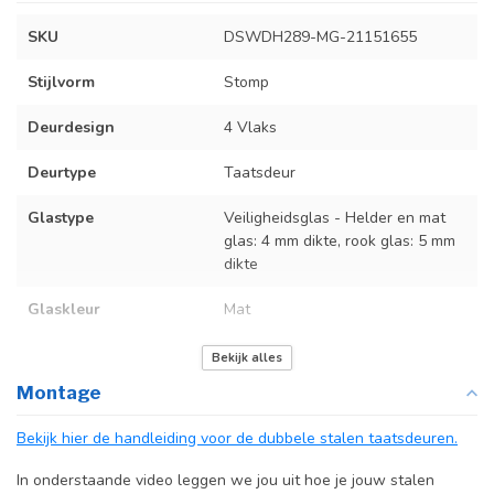
SKU
DSWDH289-MG-21151655
Stijlvorm
Stomp
Deurdesign
4 Vlaks
Deurtype
Taatsdeur
Glastype
Veiligheidsglas - Helder en mat
glas: 4 mm dikte, rook glas: 5 mm
dikte
Glaskleur
Mat
Deurmaat
U kunt een tabel vinden met de
Bekijk alles
exacte deurmaten in de
Montage
producttekst boven dit
specificatievak.
Bekijk hier de handleiding voor de dubbele stalen taatsdeuren.
Kozijnmaat
Niet van toepassing
In onderstaande video leggen we jou uit hoe je jouw stalen