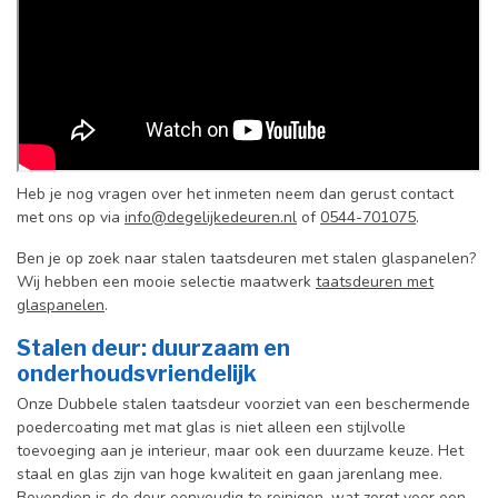
Heb je nog vragen over het inmeten neem dan gerust contact
met ons op via
info@degelijkedeuren.nl
of
0544-701075
.
Ben je op zoek naar stalen taatsdeuren met stalen glaspanelen?
Wij hebben een mooie selectie maatwerk
taatsdeuren met
glaspanelen
.
Stalen deur: duurzaam en
onderhoudsvriendelijk
Onze Dubbele stalen taatsdeur voorziet van een beschermende
poedercoating met mat glas is niet alleen een stijlvolle
toevoeging aan je interieur, maar ook een duurzame keuze. Het
staal en glas zijn van hoge kwaliteit en gaan jarenlang mee.
Bovendien is de deur eenvoudig te reinigen, wat zorgt voor een