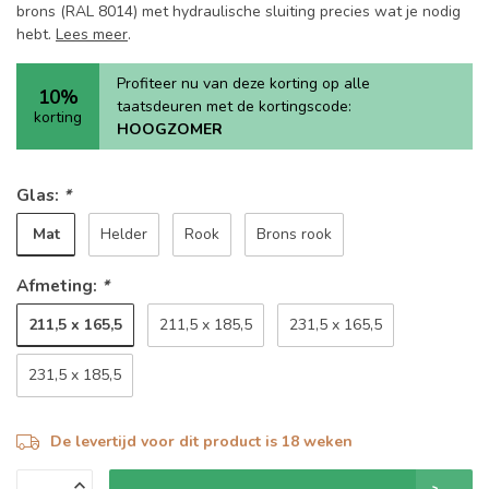
brons (RAL 8014) met hydraulische sluiting precies wat je nodig
hebt.
Lees meer
.
Profiteer nu van deze korting op alle
10%
taatsdeuren met de kortingscode:
korting
HOOGZOMER
Glas:
*
Mat
Helder
Rook
Brons rook
Afmeting:
*
211,5 x 165,5
211,5 x 185,5
231,5 x 165,5
231,5 x 185,5
De levertijd voor dit product is 18 weken