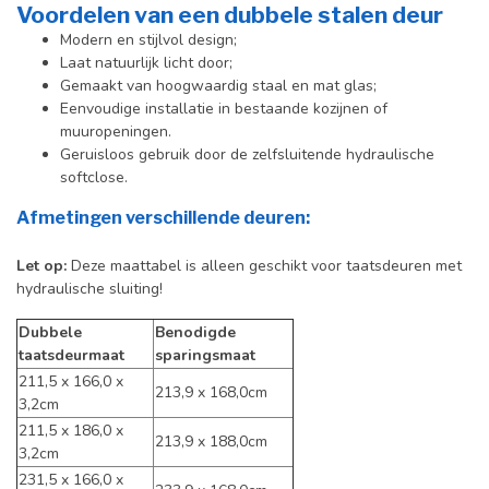
Voordelen van een dubbele stalen deur
Modern en stijlvol design;
Laat natuurlijk licht door;
Gemaakt van hoogwaardig staal en mat glas;
Eenvoudige installatie in bestaande kozijnen of
muuropeningen.
Geruisloos gebruik door de zelfsluitende hydraulische
softclose.
Afmetingen verschillende deuren:
Let op
:
Deze maattabel is alleen geschikt voor taatsdeuren met
hydraulische sluiting!
Dubbele
Benodigde
taatsdeurmaat
sparingsmaat
211,5 x 166,0 x
213,9 x 168,0cm
3,2cm
211,5 x 186,0 x
213,9 x 188,0cm
3,2cm
231,5 x 166,0 x