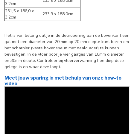
233,9 x 168,0cm
3,2cm
231,5 x 186,0 x
233,9 x 188,0cm
3,2cm
Het is van belang dat je in de deuropening aan de bovenkant een
gat met een diameter van 20 mm op 20 mm diepte kunt boren om
het scharnier (vaste bovenspeun met naaldlager) te kunnen
bevestigen. In de vloer boor je vier gaatjes van 10mm diameter
en 30mm diepte. Controleer bij vloerverwarming hoe diep deze
gelegd is en waar deze loopt.
Meet jouw sparing in met behulp van onze how-to
video