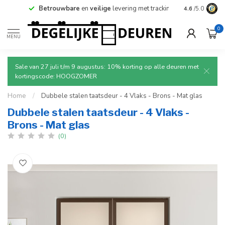
Betrouwbare
en
veilige
levering met tracking.
4.6
/5.0
0
MENU
Sale van 27 juli t/m 9 augustus: 10% korting op alle deuren met
kortingscode: HOOGZOMER
Home
/
Dubbele stalen taatsdeur - 4 Vlaks - Brons - Mat glas
Dubbele stalen taatsdeur - 4 Vlaks -
Brons - Mat glas
(0)