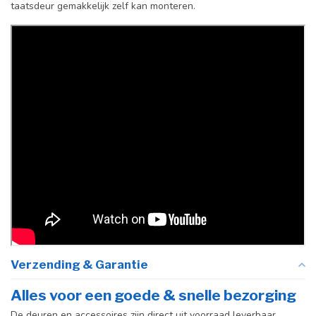
taatsdeur gemakkelijk zelf kan monteren.
Incl. deurgreep
Afdekkap
Incl. zwart kapje
vloerscharnier
(uitsluitend
taatsdeuren)
Verzending & Garantie
Alles voor een goede & snelle bezorging
De deuren en accessoires zijn direct uit voorraad leverbaar.