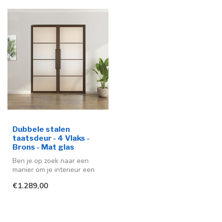
Dubbele stalen
taatsdeur - 4 Vlaks -
Brons - Mat glas
Ben je op zoek naar een
manier om je interieur een
moderne en stijlvolle
€1.289,00
uitstra...