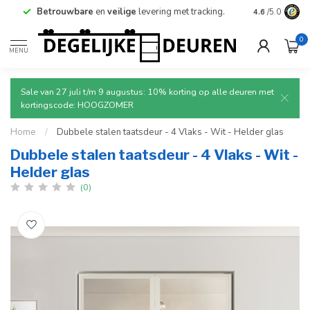
Betrouwbare
en
veilige
levering met tracking.
4.6
/5.0
0
MENU
Sale van 27 juli t/m 9 augustus: 10% korting op alle deuren met
kortingscode: HOOGZOMER
Home
/
Dubbele stalen taatsdeur - 4 Vlaks - Wit - Helder glas
Dubbele stalen taatsdeur - 4 Vlaks - Wit -
Helder glas
(0)