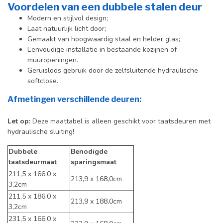
Voordelen van een dubbele stalen deur
Modern en stijlvol design;
Laat natuurlijk licht door;
Gemaakt van hoogwaardig staal en helder glas;
Eenvoudige installatie in bestaande kozijnen of
muuropeningen.
Geruisloos gebruik door de zelfsluitende hydraulische
softclose.
Afmetingen verschillende deuren:
Let op
:
Deze maattabel is alleen geschikt voor taatsdeuren met
hydraulische sluiting!
Dubbele
Benodigde
taatsdeurmaat
sparingsmaat
211,5 x 166,0 x
213,9 x 168,0cm
3,2cm
211,5 x 186,0 x
213,9 x 188,0cm
3,2cm
231,5 x 166,0 x