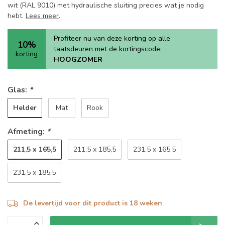
wit (RAL 9010) met hydraulische sluiting precies wat je nodig
hebt.
Lees meer
.
Profiteer nu van deze korting op alle
10%
taatsdeuren met de kortingscode:
korting
HOOGZOMER
Glas:
*
Helder
Mat
Rook
Afmeting:
*
211,5 x 165,5
211,5 x 185,5
231,5 x 165,5
231,5 x 185,5
De levertijd voor dit product is 18 weken