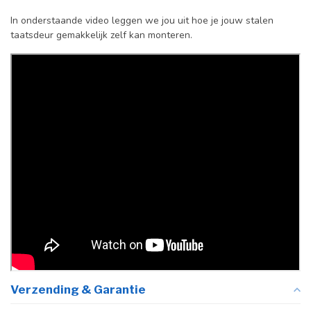
Kozijnmaat
Niet van toepassing
In onderstaande video leggen we jou uit hoe je jouw stalen
taatsdeur gemakkelijk zelf kan monteren.
Incl. deurgreep
Afdekkap
Incl. zwart kapje
vloerscharnier
(uitsluitend
taatsdeuren)
Verzending & Garantie