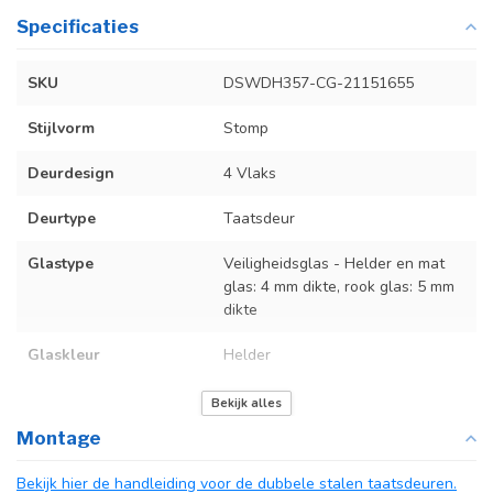
Specificaties
SKU
DSWDH357-CG-21151655
Stijlvorm
Stomp
Deurdesign
4 Vlaks
Deurtype
Taatsdeur
Glastype
Veiligheidsglas - Helder en mat
glas: 4 mm dikte, rook glas: 5 mm
dikte
Glaskleur
Helder
Deurmaat
U kunt een tabel vinden met de
Bekijk alles
exacte deurmaten in de
Montage
producttekst boven dit
specificatievak.
Bekijk hier de handleiding voor de dubbele stalen taatsdeuren.