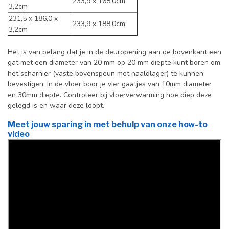
233,9 x 168,0cm
3,2cm
231,5 x 186,0 x
233,9 x 188,0cm
3,2cm
Het is van belang dat je in de deuropening aan de bovenkant een
gat met een diameter van 20 mm op 20 mm diepte kunt boren om
het scharnier (vaste bovenspeun met naaldlager) te kunnen
bevestigen. In de vloer boor je vier gaatjes van 10mm diameter
en 30mm diepte. Controleer bij vloerverwarming hoe diep deze
gelegd is en waar deze loopt.
Meet jouw sparing in met behulp van onze how-to
video