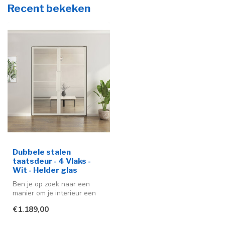
Recent bekeken
Dubbele stalen
taatsdeur - 4 Vlaks -
Wit - Helder glas
Ben je op zoek naar een
manier om je interieur een
moderne en stijlvolle
€1.189,00
uitstra...