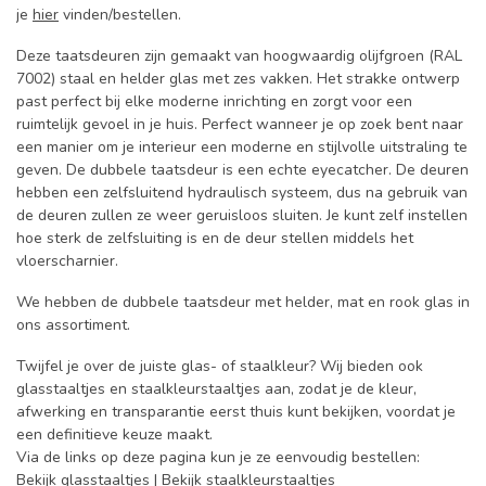
je
hier
vinden/bestellen.
Deze taatsdeuren zijn gemaakt van hoogwaardig olijfgroen (RAL
7002) staal en helder glas met zes vakken. Het strakke ontwerp
past perfect bij elke moderne inrichting en zorgt voor een
ruimtelijk gevoel in je huis. Perfect wanneer je op zoek bent naar
een manier om je interieur een moderne en stijlvolle uitstraling te
geven. De dubbele taatsdeur is een echte eyecatcher. De deuren
hebben een zelfsluitend hydraulisch systeem, dus na gebruik van
de deuren zullen ze weer geruisloos sluiten. Je kunt zelf instellen
hoe sterk de zelfsluiting is en de deur stellen middels het
vloerscharnier.
We hebben de dubbele taatsdeur met helder, mat en rook glas in
ons assortiment.
Twijfel je over de juiste glas- of staalkleur? Wij bieden ook
glasstaaltjes en staalkleurstaaltjes aan, zodat je de kleur,
afwerking en transparantie eerst thuis kunt bekijken, voordat je
een definitieve keuze maakt.
Via de links op deze pagina kun je ze eenvoudig bestellen:
Bekijk glasstaaltjes
|
Bekijk staalkleurstaaltjes