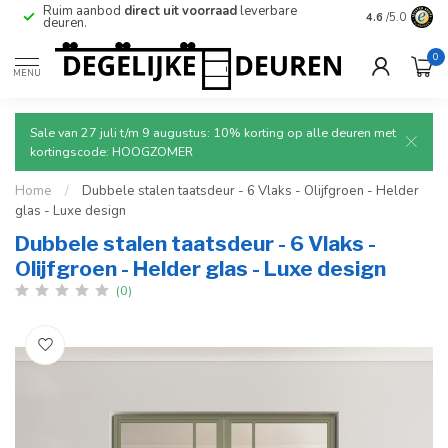
Betrouwbare
en
veilige
levering met tracking.
4.6
/5.0
0
MENU
Sale van 27 juli t/m 9 augustus: 10% korting op alle deuren met
kortingscode: HOOGZOMER
Home
/
Dubbele stalen taatsdeur - 6 Vlaks - Olijfgroen - Helder
glas - Luxe design
Dubbele stalen taatsdeur - 6 Vlaks -
Olijfgroen - Helder glas - Luxe design
(0)