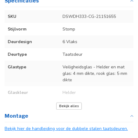
Specificaties
SKU
DSWDH333-CG-21151655
Stijlvorm
Stomp
Deurdesign
6 Vlaks
Deurtype
Taatsdeur
Glastype
Veiligheidsglas - Helder en mat
glas: 4 mm dikte, rook glas: 5 mm
dikte
Glaskleur
Helder
Deurmaat
U kunt een tabel vinden met de
Bekijk alles
exacte deurmaten in de
Montage
producttekst boven dit
specificatievak.
Bekijk hier de handleiding voor de dubbele stalen taatsdeuren.
Kozijnmaat
Niet van toepassing