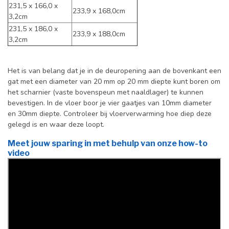
231,5 x 166,0 x
233,9 x 168,0cm
3,2cm
231,5 x 186,0 x
233,9 x 188,0cm
3,2cm
Het is van belang dat je in de deuropening aan de bovenkant een
gat met een diameter van 20 mm op 20 mm diepte kunt boren om
het scharnier (vaste bovenspeun met naaldlager) te kunnen
bevestigen. In de vloer boor je vier gaatjes van 10mm diameter
en 30mm diepte. Controleer bij vloerverwarming hoe diep deze
gelegd is en waar deze loopt.
Meet jouw sparing in met behulp van onze how-to
video