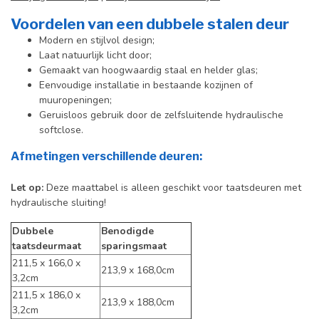
Voordelen van een dubbele stalen deur
Modern en stijlvol design;
Laat natuurlijk licht door;
Gemaakt van hoogwaardig staal en helder glas;
Eenvoudige installatie in bestaande kozijnen of
muuropeningen;
Geruisloos gebruik door de zelfsluitende hydraulische
softclose.
Afmetingen verschillende deuren:
Let op
:
Deze maattabel is alleen geschikt voor taatsdeuren met
hydraulische sluiting!
Dubbele
Benodigde
taatsdeurmaat
sparingsmaat
211,5 x 166,0 x
213,9 x 168,0cm
3,2cm
211,5 x 186,0 x
213,9 x 188,0cm
3,2cm