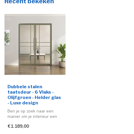
Recent bekeken
Dubbele stalen
taatsdeur - 6 Vlaks -
Olijfgroen - Helder glas
- Luxe design
Ben je op zoek naar een
manier om je interieur een
moderne en stijlvolle
€1.189,00
uitstra...