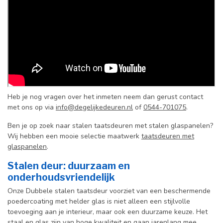
Heb je nog vragen over het inmeten neem dan gerust contact
met ons op via
info@degelijkedeuren.nl
of
0544-701075
.
Ben je op zoek naar stalen taatsdeuren met stalen glaspanelen?
Wij hebben een mooie selectie maatwerk
taatsdeuren met
glaspanelen
.
Stalen deur: duurzaam en
onderhoudsvriendelijk
Onze Dubbele stalen taatsdeur voorziet van een beschermende
poedercoating met helder glas is niet alleen een stijlvolle
toevoeging aan je interieur, maar ook een duurzame keuze. Het
staal en glas zijn van hoge kwaliteit en gaan jarenlang mee.