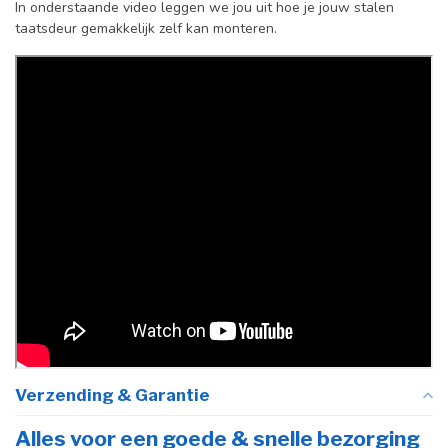
In onderstaande video leggen we jou uit hoe je jouw stalen
taatsdeur gemakkelijk zelf kan monteren.
Incl. deurgreep
Afdekkap
Incl. zwart kapje
vloerscharnier
(uitsluitend
taatsdeuren)
Verzending & Garantie
Alles voor een goede & snelle bezorging