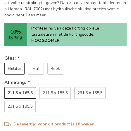
stijlvolle uitstraling te geven? Dan zijn deze stalen taatsdeuren in
olijfgroen (RAL 7002) met hydraulische sluiting precies wat je
nodig hebt.
Lees meer
.
Profiteer nu van deze korting op alle
10%
taatsdeuren met de kortingscode:
korting
HOOGZOMER
Glas:
*
Helder
Mat
Rook
Afmeting:
*
211,5 x 165,5
211,5 x 185,5
231,5 x 165,5
231,5 x 185,5
De levertijd voor dit product is 18 weken