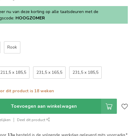
teer nu van deze korting op alle taatsdeuren met de
ngscode:
HOOGZOMER
Rook
211,5 x 185,5
231,5 x 165,5
231,5 x 185,5
oor dit product is 18 weken
Toevoegen aan winkelwagen
lijken
Deel dit product
voor
13u
besteld is de volgende werkdag geleverd mits voorradig.*