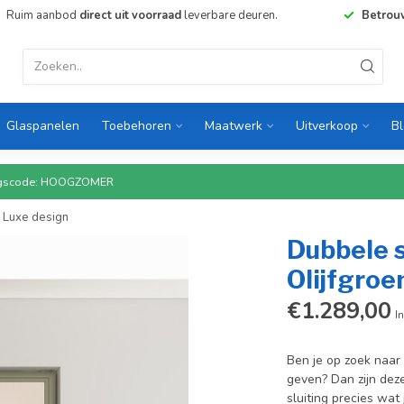
Ruim aanbod
direct uit voorraad
leverbare deuren.
Betrou
Glaspanelen
Toebehoren
Maatwerk
Uitverkoop
B
rtingscode: HOOGZOMER
- Luxe design
Dubbele s
Olijfgroe
€1.289,00
In
Ben je op zoek naar 
geven? Dan zijn dez
sluiting precies wat