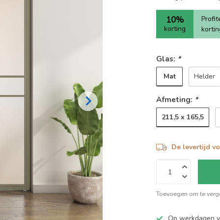
10%
Profi
korting
korti
Glas:
*
Mat
Helder
Afmeting:
*
211,5 x 165,5
De levertijd v
Toevoegen om te verge
Op werkdagen 