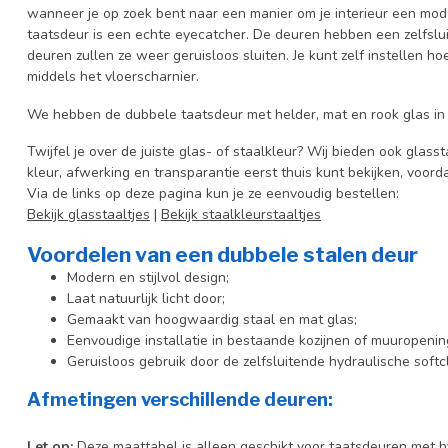
wanneer je op zoek bent naar een manier om je interieur een moder
taatsdeur is een echte eyecatcher. De deuren hebben een zelfslu
deuren zullen ze weer geruisloos sluiten. Je kunt zelf instellen hoe
middels het vloerscharnier.
We hebben de dubbele taatsdeur met helder, mat en rook glas in
Twijfel je over de juiste glas- of staalkleur? Wij bieden ook glasst
kleur, afwerking en transparantie eerst thuis kunt bekijken, voord
Via de links op deze pagina kun je ze eenvoudig bestellen:
Bekijk glasstaaltjes
|
Bekijk staalkleurstaaltjes
Voordelen van een dubbele stalen deur
Modern en stijlvol design;
Laat natuurlijk licht door;
Gemaakt van hoogwaardig staal en mat glas;
Eenvoudige installatie in bestaande kozijnen of muuropenin
Geruisloos gebruik door de zelfsluitende hydraulische softc
Afmetingen verschillende deuren:
Let op
:
Deze maattabel is alleen geschikt voor taatsdeuren met hy