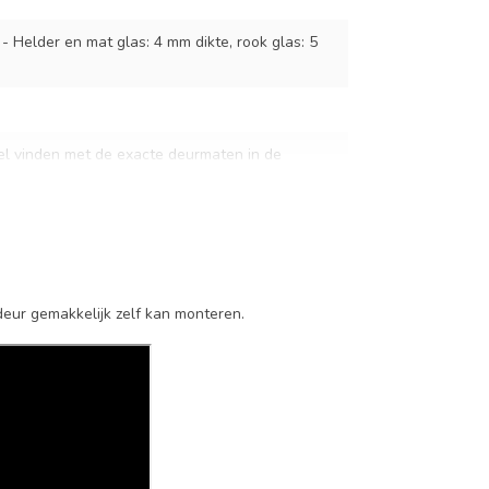
 - Helder en mat glas: 4 mm dikte, rook glas: 5
el vinden met de exacte deurmaten in de
ven dit specificatievak.
ssing
e
deur gemakkelijk zelf kan monteren.