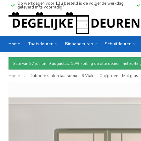
Op werkdagen voor
13u
besteld is de volgende werkdag
geleverd mits voorradig.*
Home
Taatsdeuren
Binnendeuren
Schuifdeuren
Sale van 27 juli t/m 9 augustus: 10% korting op alle deuren met ko
Home
/
Dubbele stalen taatsdeur - 6 Vlaks - Olijfgroen - Mat glas 