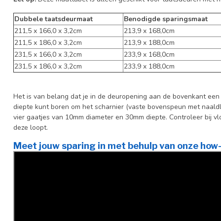
Dubbele taatsdeurmaat
Benodigde sparingsmaat
211,5 x 166,0 x 3,2cm
213,9 x 168,0cm
211,5 x 186,0 x 3,2cm
213,9 x 188,0cm
231,5 x 166,0 x 3,2cm
233,9 x 168,0cm
231,5 x 186,0 x 3,2cm
233,9 x 188,0cm
Het is van belang dat je in de deuropening aan de bovenkant ee
diepte kunt boren om het scharnier (vaste bovenspeun met naaldla
vier gaatjes van 10mm diameter en 30mm diepte. Controleer bij v
deze loopt.
Meet jouw sparing in met behulp van onze how-