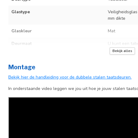
Glastype
Veiligheidsglas
mm dikte
Glaskleur
Mat
Deurmaat
U kunt een tab
producttekst bo
Bekijk alles
Kozijnmaat
Niet van toepa
Montage
Incl. deurgreep
Bekijk hier de handleiding voor de dubbele stalen taatsdeuren.
Afdekkap vloerscharnier (uitsluitend
Incl. zwart kapj
In onderstaande video leggen we jou uit hoe je jouw stalen taats
taatsdeuren)