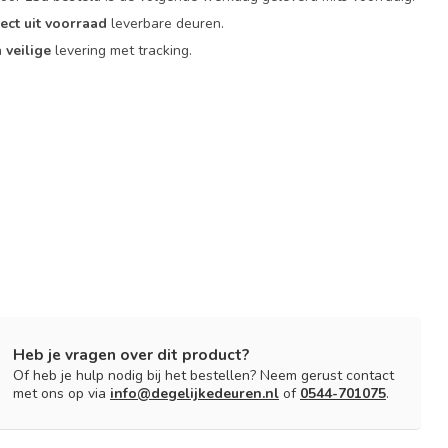
rect uit voorraad
leverbare deuren.
n
veilige
levering met tracking.
Heb je vragen over dit product?
Of heb je hulp nodig bij het bestellen? Neem gerust contact
met ons op via
info@degelijkedeuren.nl
of
0544-701075
.