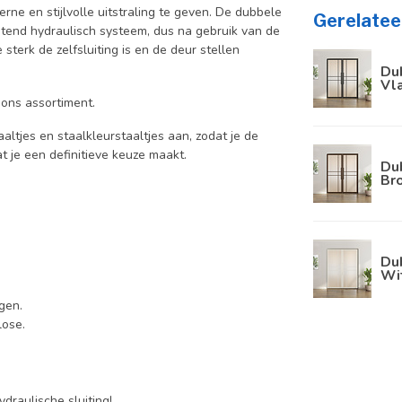
ne en stijlvolle uitstraling te geven. De dubbele
Gerelatee
itend hydraulisch systeem, dus na gebruik van de
 sterk de zelfsluiting is en de deur stellen
Dub
Vla
 ons assortiment.
aaltjes en staalkleurstaaltjes aan, zodat je de
at je een definitieve keuze maakt.
Dub
Bro
Dub
Wit
gen.
lose.
draulische sluiting!