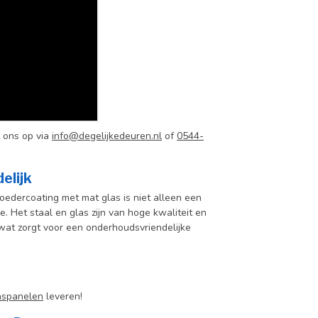
 ons op via
info@degelijkedeuren.nl
of
0544-
elijk
edercoating met mat glas is niet alleen een
e. Het staal en glas zijn van hoge kwaliteit en
wat zorgt voor een onderhoudsvriendelijke
aspanelen
leveren!