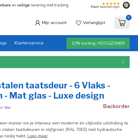
wbare
en
veilige
levering met tracking.
Klant
beoordelingen
0
Mijn account
Verlanglijst
logs
Klantenservice
10% korting: HOOGZOMER
talen taatsdeur - 6 Vlaks -
n - Mat glas - Luxe design
Backorder
cl. btw
een manier om je interieur een moderne en stijlvolle uitstraling te
e stalen taatsdeuren in olijfgroen (RAL 7002) met hydraulische
 je nodig hebt.
Lees meer
.