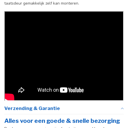
taatsdeur gemakkelijk zelf kan monteren.
Incl. deurgreep
Afdekkap
Incl. zwart kapje
vloerscharnier
(uitsluitend
taatsdeuren)
Verzending & Garantie
Alles voor een goede & snelle bezorging