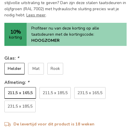
stijlvolle uitstraling te geven? Dan zijn deze stalen taatsdeuren in
olijfgroen (RAL 7002) met hydraulische sluiting precies wat je
nodig hebt.
Lees meer
.
Profiteer nu van deze korting op alle
10%
taatsdeuren met de kortingscode:
korting
HOOGZOMER
Glas:
*
Helder
Mat
Rook
Afmeting:
*
211,5 x 165,5
211,5 x 185,5
231,5 x 165,5
231,5 x 185,5
De levertijd voor dit product is 18 weken