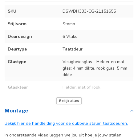
SKU
DSWDH333-CG-21151655
Stijlvorm
Stomp
Deurdesign
6 Vlaks
Deurtype
Taatsdeur
Glastype
Veiligheidsglas - Helder en mat
glas: 4 mm dikte, rook glas: 5 mm
dikte
Glaskleur
Helder, mat of rook
Deurmaat
U kunt een tabel vinden met de
Bekijk alles
exacte deurmaten in de
Montage
producttekst boven dit
specificatievak.
Bekijk hier de handleiding voor de dubbele stalen taatsdeuren.
Kozijnmaat
Niet van toepassing
In onderstaande video leggen we jou uit hoe je jouw stalen