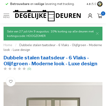
Betrouwbare
en
veilige
levering met tracking.
4.6
/5.0
0
MENU
Sale van 27 juli t/m 9 augustus: 10% korting op alle deuren met
kortingscode: HOOGZOMER
Home
/
Dubbele stalen taatsdeur - 6 Vlaks - Olijfgroen - Moderne
look - Luxe design
Dubbele stalen taatsdeur - 6 Vlaks -
Olijfgroen - Moderne look - Luxe design
(0)