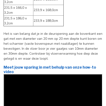
3,2cm
231,5 x 166,0 x
233,9 x 168,0cm
3,2cm
231,5 x 186,0 x
233,9 x 188,0cm
3,2cm
Het is van belang dat je in de deuropening aan de bovenkant een
gat met een diameter van 20 mm op 20 mm diepte kunt boren om
het scharnier (vaste bovenspeun met naaldlager) te kunnen
bevestigen. In de vloer boor je vier gaatjes van 10mm diameter
en 30mm diepte. Controleer bij vloerverwarming hoe diep deze
gelegd is en waar deze loopt.
Meet jouw sparing in met behulp van onze how-to
video