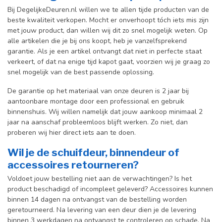
Bij DegelijkeDeuren.nl willen we te allen tijde producten van de
beste kwaliteit verkopen. Mocht er onverhoopt tóch iets mis zijn
met jouw product, dan willen wij dit zo snel mogelijk weten. Op
alle artikelen die je bij ons koopt, heb je vanzelfsprekend
garantie. Als je een artikel ontvangt dat niet in perfecte staat
verkeert, of dat na enige tijd kapot gaat, voorzien wij je graag zo
snel mogelijk van de best passende oplossing.
De garantie op het materiaal van onze deuren is 2 jaar bij
aantoonbare montage door een professional en gebr
uik
binnenshuis. W
ij willen namelijk dat jouw aankoop minimaal 2
jaar na aanschaf probleemloos blijft werken. Zo niet, dan
proberen wij hier direct iets aan te doen.
Wil je de schuifdeur, binnendeur of
accessoires retourneren?
Voldoet jouw bestelling niet aan de verwachtingen? Is het
product beschadigd of incompleet geleverd? Accessoires kunnen
binnen 14 dagen na ontvangst van de bestelling worden
geretourneerd. Na levering van een deur dien je de levering
binnen 3 werkdagen na ontvangst te controleren op schade. Na