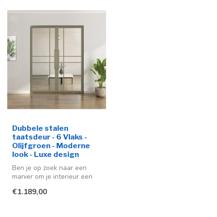
Dubbele stalen
taatsdeur - 6 Vlaks -
Olijfgroen - Moderne
look - Luxe design
Ben je op zoek naar een
manier om je interieur een
moderne en stijlvolle
€1.189,00
uitstra...