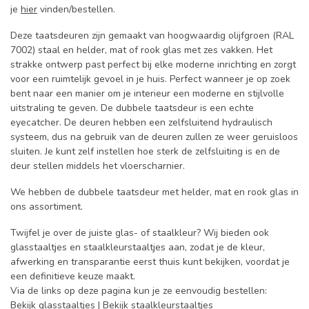
je
hier
vinden/bestellen.
Deze taatsdeuren zijn gemaakt van hoogwaardig olijfgroen (RAL
7002) staal en helder, mat of rook glas met zes vakken. Het
strakke ontwerp past perfect bij elke moderne inrichting en zorgt
voor een ruimtelijk gevoel in je huis. Perfect wanneer je op zoek
bent naar een manier om je interieur een moderne en stijlvolle
uitstraling te geven. De dubbele taatsdeur is een echte
eyecatcher. De deuren hebben een zelfsluitend hydraulisch
systeem, dus na gebruik van de deuren zullen ze weer geruisloos
sluiten. Je kunt zelf instellen hoe sterk de zelfsluiting is en de
deur stellen middels het vloerscharnier.
We hebben de dubbele taatsdeur met helder, mat en rook glas in
ons assortiment.
Twijfel je over de juiste glas- of staalkleur? Wij bieden ook
glasstaaltjes en staalkleurstaaltjes aan, zodat je de kleur,
afwerking en transparantie eerst thuis kunt bekijken, voordat je
een definitieve keuze maakt.
Via de links op deze pagina kun je ze eenvoudig bestellen:
Bekijk glasstaaltjes
|
Bekijk staalkleurstaaltjes