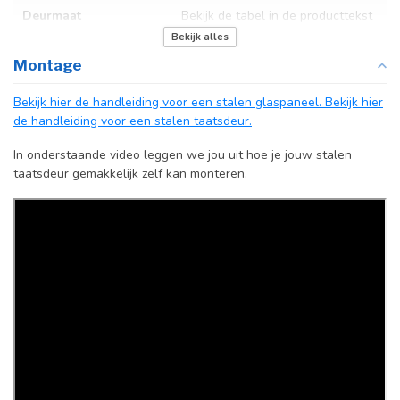
Deurmaat
Bekijk de tabel in de producttekst
Bekijk alles
Kozijnmaat
N.v.t.
Montage
Incl. deurgreep
Bekijk hier de handleiding voor een stalen glaspaneel.
Bekijk hier
de handleiding voor een stalen taatsdeur.
Afdekkap
Incl. zwart kapje
vloerscharnier
In onderstaande video leggen we jou uit hoe je jouw stalen
(uitsluitend
taatsdeur gemakkelijk zelf kan monteren.
taatsdeuren)