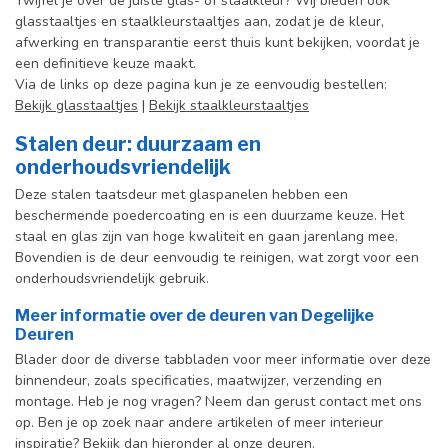
Twijfel je over de juiste glas- of staalkleur? Wij bieden ook
glasstaaltjes en staalkleurstaaltjes aan, zodat je de kleur,
afwerking en transparantie eerst thuis kunt bekijken, voordat je
een definitieve keuze maakt.
Via de links op deze pagina kun je ze eenvoudig bestellen:
Bekijk glasstaaltjes
|
Bekijk staalkleurstaaltjes
Stalen deur: duurzaam en
onderhoudsvriendelijk
Deze stalen taatsdeur met glaspanelen hebben een
beschermende poedercoating en is een duurzame keuze. Het
staal en glas zijn van hoge kwaliteit en gaan jarenlang mee.
Bovendien is de deur eenvoudig te reinigen, wat zorgt voor een
onderhoudsvriendelijk gebruik.
Meer informatie over de deuren van Degelijke
Deuren
Blader door de diverse tabbladen voor meer informatie over deze
binnendeur, zoals specificaties, maatwijzer, verzending en
montage. Heb je nog vragen? Neem dan gerust contact met ons
op. Ben je op zoek naar andere artikelen of meer interieur
inspiratie? Bekijk dan hieronder al onze deuren.