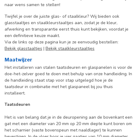
naar wens samen te stellen!
Twijfel je over de juiste glas- of staalkleur? Wij bieden ook
glasstaaltjes en staalkleurstaaltjes aan, zodat je de kleur,
afwerking en transparantie eerst thuis kunt bekijken, voordat je
een definitieve keuze maakt.
Via de links op deze pagina kun je ze eenvoudig bestellen:
Bekijk glasstaaltjes
|
Bekijk staalkleurstaaltjes
Maatwijzer
Het installeren van stalen taatsdeuren en glaspanelen is voor de
doe-het-zelver goed te doen met behulp van onze handleiding. In
de handleiding staat stap voor stap uitgelegd hoe je de
taatsdeur in combinatie met het glaspaneel bij jou thuis
installeert.
Taatsdeuren
Het is van belang dat je in de deuropening aan de bovenkant een
gat met een diameter van 20 mm op 20 mm diepte kunt boren om
het scharnier (vaste bovenspeun met naaldlager) te kunnen
bevestigen. In de vloer boor je vier gaatjes van 10 mm diameter