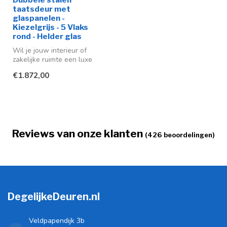
taatsdeur met
glaspanelen -
Kiezelgrijs - 5 Vlaks
rond - Helder glas
Wil je jouw interieur of
zakelijke ruimte een luxe
uitstraling geven? Dan
€1.872,00
bieden...
Reviews van onze klanten
(426 beoordelingen)
DegelijkeDeuren.nl
Veldpapendijk 3b