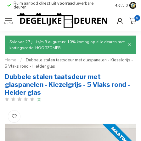
e
Ruim aanbod
direct uit voorraad
leverbare
Betrouwbare
4.6
/5.0
deuren.
0
MENU
Sale van 27 juli t/m 9 augustus: 10% korting op alle deuren met
kortingscode: HOOGZOMER
Home
/
Dubbele stalen taatsdeur met glaspanelen - Kiezelgrijs -
5 Vlaks rond - Helder glas
Dubbele stalen taatsdeur met
glaspanelen - Kiezelgrijs - 5 Vlaks rond -
Helder glas
(0)