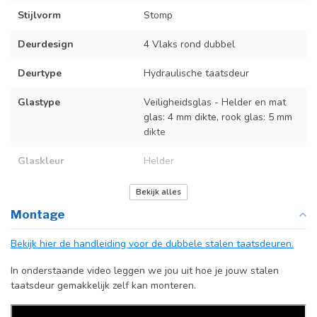
Stijlvorm
Stomp
Deurdesign
4 Vlaks rond dubbel
Deurtype
Hydraulische taatsdeur
Glastype
Veiligheidsglas - Helder en mat
glas: 4 mm dikte, rook glas: 5 mm
dikte
Glaskleur
Helder
Deurmaat
Bekijk de tabel in de producttekst
Bekijk alles
Montage
Kozijnmaat
Niet van toepassing
Bekijk hier de handleiding voor de dubbele stalen taatsdeuren.
Incl. deurgreep
In onderstaande video leggen we jou uit hoe je jouw stalen
Afdekkap
Incl. zwart kapje
taatsdeur gemakkelijk zelf kan monteren.
vloerscharnier
(uitsluitend