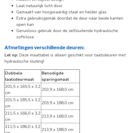
Laat natuurlijk licht door
Gemaakt van hoogwaardig staal en helder glas
Extra gebruiksgemak doordat de deur naar beide kanten
open kan
Geruisloos gebruik door de zelfsluitende hydraulische
softclose.
Afmetingen verschillende deuren:
Let op
:
Deze maattabel is alleen geschikt voor taatsdeuren met
hydraulische sluiting!
Dubbele
Benodigde
taatsdeurmaat
sparingsmaat
201,5 x 165,5 x 3,2
203,9 x 168,0 cm
cm
201,5 x 185,5 x 3,2
203,9 x 188,0 cm
cm
211,5 x 166,0 x 3,2
213,9 x 168,0 cm
cm
211,5 x 186,0 x 3,2
213,9 x 188,0 cm
cm