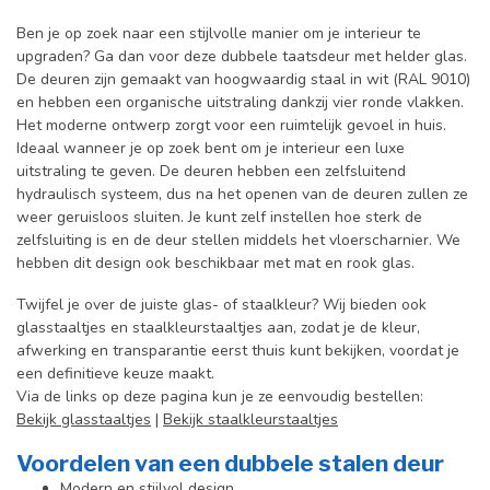
Ben je op zoek naar een stijlvolle manier om je interieur te
upgraden? Ga dan voor deze dubbele taatsdeur met helder glas.
De deuren zijn gemaakt van hoogwaardig staal in wit (RAL 9010)
en hebben een organische uitstraling dankzij vier ronde vlakken.
Het moderne ontwerp zorgt voor een ruimtelijk gevoel in huis.
Ideaal wanneer je op zoek bent om je interieur een luxe
uitstraling te geven. De deuren hebben een zelfsluitend
hydraulisch systeem, dus na het openen van de deuren zullen ze
weer geruisloos sluiten. Je kunt zelf instellen hoe sterk de
zelfsluiting is en de deur stellen middels het vloerscharnier. We
hebben dit design ook beschikbaar met mat en rook glas.
Twijfel je over de juiste glas- of staalkleur? Wij bieden ook
glasstaaltjes en staalkleurstaaltjes aan, zodat je de kleur,
afwerking en transparantie eerst thuis kunt bekijken, voordat je
een definitieve keuze maakt.
Via de links op deze pagina kun je ze eenvoudig bestellen:
Bekijk glasstaaltjes
|
Bekijk staalkleurstaaltjes
Voordelen van een dubbele stalen deur
Modern en stijlvol design