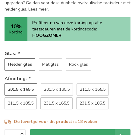
upgraden? Ga dan voor deze dubbele hydraulische taatsdeur met
helder glas.
Lees meer
.
Profiteer nu van deze korting op alle
10%
taatsdeuren met de kortingscode:
korting
HOOGZOMER
Glas:
*
Helder glas
Mat glas
Rook glas
Afmeting:
*
201,5 x 165,5
201,5 x 185,5
211,5 x 165,5
211,5 x 185,5
231,5 x 165,5
231,5 x 185,5
De levertijd voor dit product is 18 weken