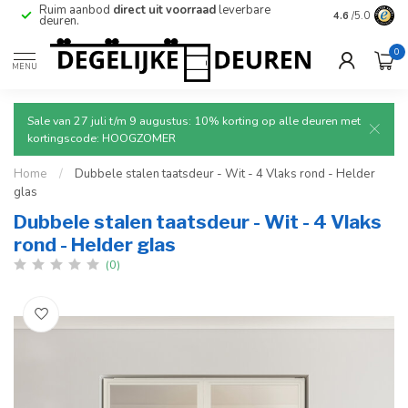
e
Ruim aanbod
direct uit voorraad
leverbare
Betrouwbare
4.6
/5.0
deuren.
0
MENU
Sale van 27 juli t/m 9 augustus: 10% korting op alle deuren met
kortingscode: HOOGZOMER
Home
/
Dubbele stalen taatsdeur - Wit - 4 Vlaks rond - Helder
glas
Dubbele stalen taatsdeur - Wit - 4 Vlaks
rond - Helder glas
(0)