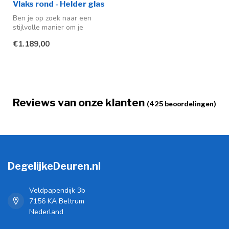
Vlaks rond - Helder glas
Ben je op zoek naar een
stijlvolle manier om je
interieur te upgraden? Ga
€1.189,00
dan vo...
Reviews van onze klanten
(425 beoordelingen)
DegelijkeDeuren.nl
Veldpapendijk 3b
7156 KA Beltrum
Nederland