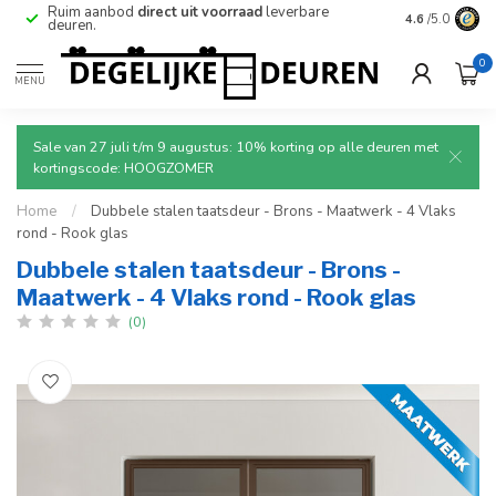
e
Ruim aanbod
direct uit voorraad
leverbare
Betrouwbare
4.6
/5.0
deuren.
0
MENU
Sale van 27 juli t/m 9 augustus: 10% korting op alle deuren met
kortingscode: HOOGZOMER
Home
/
Dubbele stalen taatsdeur - Brons - Maatwerk - 4 Vlaks
rond - Rook glas
Dubbele stalen taatsdeur - Brons -
Maatwerk - 4 Vlaks rond - Rook glas
(0)