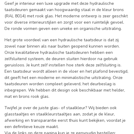
Geef je interieur een luxe upgrade met deze hydraulische
taatsdeuren gemaakt van hoogwaardig staal in de kleur brons
(RAL 8014) met rook glas. Het moderne ontwerp is zeer geschikt
voor diverse interieurstijlen en zorgt voor een ruimtelijk gevoel.
De ronde vormen geven een unieke en organische uitstraling.
Het grote voordeel van een hydraulische taatsdeur is dat zij
zowel naar binnen als naar buiten geopend kunnen worden.
Onze kwalitatieve hydraulische taatsdeuren hebben een
zelfsluitend systeem, de deuren sluiten hierdoor na gebruik
geruisloos. Je kunt zelf instellen hoe sterk deze zelfsluiting is.
Een taatsdeur wordt alleen in de vloer en het plafond bevestigd,
dit geeft het een moderne en minimalistische uitstraling. Onze
taatsdeuren worden compleet geleverd, het deurbeslag is
inbegrepen. We hebben dit design ook beschikbaar met helder,
mat en brons rook glas.
Twijfel je over de juiste glas- of staalkleur? Wij bieden ook
glasstaaltjes en staalkleurstaaltjes aan, zodat je de kleur,
afwerking en transparantie eerst thuis kunt bekijken, voordat je
een definitieve keuze maakt.
Via de links op deze pagina kun je ze eenvoudig bestellen: