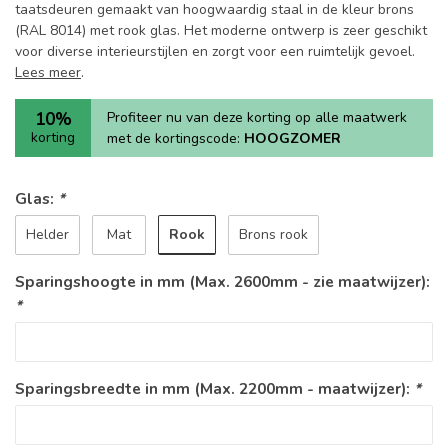
taatsdeuren gemaakt van hoogwaardig staal in de kleur brons
(RAL 8014) met rook glas. Het moderne ontwerp is zeer geschikt
voor diverse interieurstijlen en zorgt voor een ruimtelijk gevoel.
Lees meer
.
10%
Profiteer nu van deze korting op alle maatwerk
korting
met de kortingscode:
HOOGZOMER
Glas:
*
Rook
Helder
Mat
Brons rook
Sparingshoogte in mm (Max. 2600mm - zie maatwijzer):
*
Sparingsbreedte in mm (Max. 2200mm - maatwijzer):
*