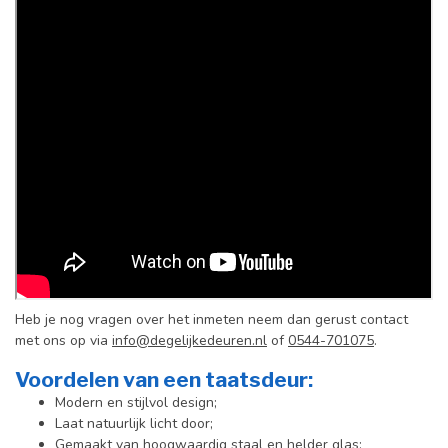
Heb je nog vragen over het inmeten neem dan gerust contact
met ons op via
info@degelijkedeuren.nl
of
0544-701075
.
Voordelen van een taatsdeur:
Modern en stijlvol design;
Laat natuurlijk licht door;
Gemaakt van hoogwaardig staal en helder glas;