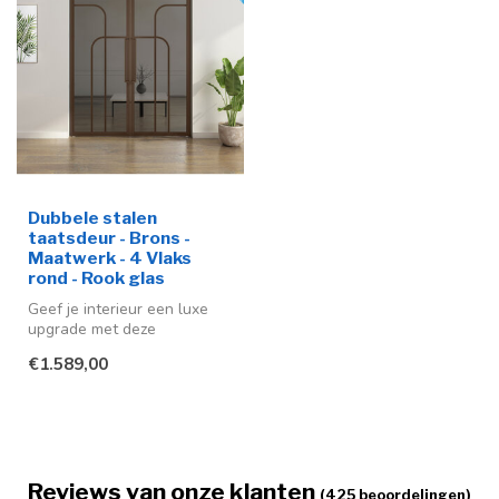
Dubbele stalen
taatsdeur - Brons -
Maatwerk - 4 Vlaks
rond - Rook glas
Geef je interieur een luxe
upgrade met deze
hydraulische taatsdeuren
€1.589,00
gemaakt van...
Reviews van onze klanten
(425 beoordelingen)