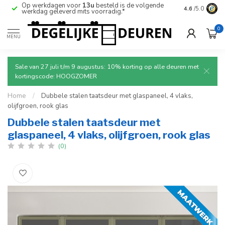
Op werkdagen voor
13u
besteld is de volgende
Ruim aanbod
4.6
/5.0
werkdag geleverd mits voorradig.*
deuren.
0
MENU
Sale van 27 juli t/m 9 augustus: 10% korting op alle deuren met
kortingscode: HOOGZOMER
Home
/
Dubbele stalen taatsdeur met glaspaneel, 4 vlaks,
olijfgroen, rook glas
Dubbele stalen taatsdeur met
glaspaneel, 4 vlaks, olijfgroen, rook glas
(0)