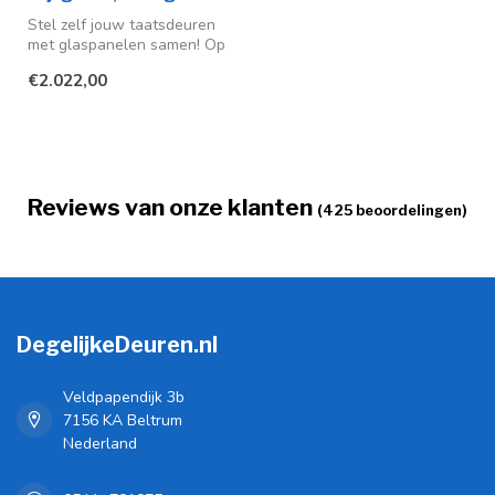
Stel zelf jouw taatsdeuren
met glaspanelen samen! Op
maat gemaakt voor een
€2.022,00
moder...
Reviews van onze klanten
(425 beoordelingen)
DegelijkeDeuren.nl
Veldpapendijk 3b
7156 KA Beltrum
Nederland