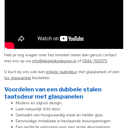
Heb je nog vragen over het inmeten neem dan gerust contact
met ons op via
info@degelijkedeuren.nl
of
0544-701075
.
U kunt bij ons ook een
enkele taatsdeur
met glaspaneel of een
los glaspaneel
bestellen.
Voordelen van een dubbele stalen
taatsdeur met glaspanelen
Modern en stijlvol design;
Laat natuurlijk licht door;
Gemaakt van hoogwaardig staal en helder glas;
Eenvoudige installatie in bestaande muuropeningen;
Een perfecte oplossing voor een grote deuropening;