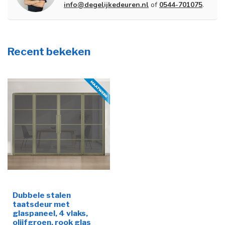
info@degelijkedeuren.nl
of
0544-701075
.
Recent bekeken
Dubbele stalen
taatsdeur met
glaspaneel, 4 vlaks,
olijfgroen, rook glas