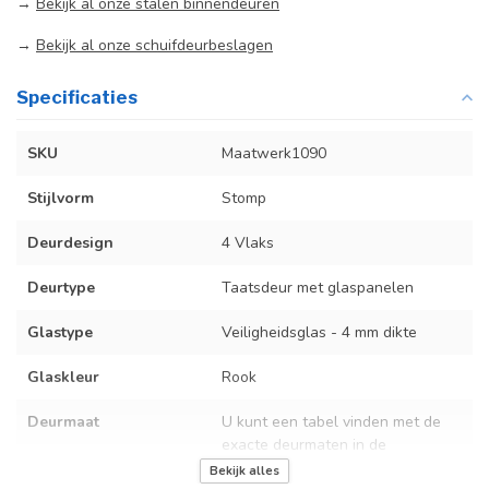
→
Bekijk al onze stalen binnendeuren
→
Bekijk al onze schuifdeurbeslagen
Specificaties
SKU
Maatwerk1090
Stijlvorm
Stomp
Deurdesign
4 Vlaks
Deurtype
Taatsdeur met glaspanelen
Glastype
Veiligheidsglas - 4 mm dikte
Glaskleur
Rook
Deurmaat
U kunt een tabel vinden met de
exacte deurmaten in de
producttekst boven dit
Bekijk alles