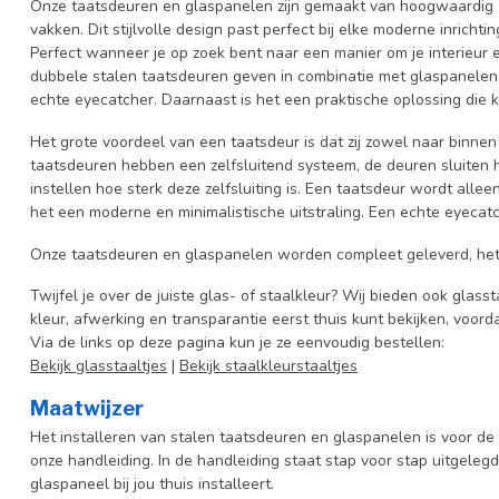
Onze taatsdeuren en glaspanelen zijn gemaakt van hoogwaardig ol
vakken. Dit stijlvolle design past perfect bij elke moderne inrichti
Perfect wanneer je op zoek bent naar een manier om je interieur e
dubbele stalen taatsdeuren geven in combinatie met glaspanelen v
echte eyecatcher. Daarnaast is het een praktische oplossing die ka
Het grote voordeel van een taatsdeur is dat zij zowel naar binn
taatsdeuren hebben een zelfsluitend systeem, de deuren sluiten hi
instellen hoe sterk deze zelfsluiting is. Een taatsdeur wordt allee
het een moderne en minimalistische uitstraling. Een echte eyeca
Onze taatsdeuren en glaspanelen worden compleet geleverd, het
Twijfel je over de juiste glas- of staalkleur? Wij bieden ook glasst
kleur, afwerking en transparantie eerst thuis kunt bekijken, voord
Via de links op deze pagina kun je ze eenvoudig bestellen:
Bekijk glasstaaltjes
|
Bekijk staalkleurstaaltjes
Maatwijzer
Het installeren van stalen taatsdeuren en glaspanelen is voor d
onze handleiding. In de handleiding staat stap voor stap uitgeleg
glaspaneel bij jou thuis installeert.