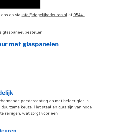
 ons op via
info@degelijkedeuren.nl
of
0544-
s glaspaneel
bestellen.
eur met glaspanelen
elijk
hermende poedercoating en met helder glas is
en duurzame keuze. Het staal en glas zijn van hoge
te reinigen, wat zorgt voor een
 Deuren