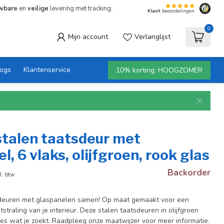
wbare
en
veilige
levering met tracking.
Klant
beoordelingen
0
Mijn account
Verlanglijst
logs
Klantenservice
10% korting: HOOGZOMER
stalen taatsdeur met
l, 6 vlaks, olijfgroen, rook glas
Backorder
l. btw
tsdeuren met glaspanelen samen! Op maat gemaakt voor een
itstraling van je interieur. Deze stalen taatsdeuren in olijfgroen
ies wat je zoekt. Raadpleeg onze maatwijzer voor meer informatie.