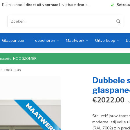
Ruim aanbod
direct uit voorraad
leverbare deuren.
Betrou
Glaspanelen
Toebehoren
Maatwerk
Uitverkoop
B
rtingscode: HOOGZOMER
n, rook glas
Dubbele 
glaspanee
€2022,00
Inc
Stel zelf jouw taa
moderne, stijlvolle u
(RAL 7002) zijn prec