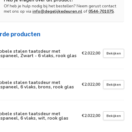
Of heb je hulp nodig bij het bestellen? Neem gerust contact
met ons op via
info@degelijkedeuren.nl
of
0544-701075
.
rde producten
bbele stalen taatsdeur met
€2.022,00
Bekijken
spaneel, Zwart - 6 vlaks, rook glas
bbele stalen taatsdeur met
€2.022,00
Bekijken
spaneel, 6 vlaks, brons, rook glas
bbele stalen taatsdeur met
€2.022,00
Bekijken
spaneel, 6 vlaks, wit, rook glas