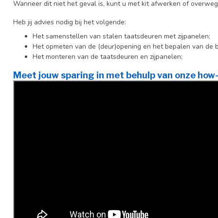
Wanneer dit niet het geval is, kunt u met kit afwerken of overwe
Heb jij advies nodig bij het volgende:
Het samenstellen van stalen taatsdeuren met zijpanelen;
Het opmeten van de (deur)opening en het bepalen van de 
Het monteren van de taatsdeuren en zijpanelen;
Meet jouw sparing in met behulp van onze how-