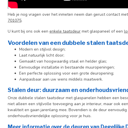
Heb je nog vragen over het inmeten neem dan gerust contact met
701075
.
U kunt bij ons ook een
enkele taatsdeur
met glaspaneel of een
lo
Voordelen van een dubbele stalen taatsd
Modern en stijlvol design;
Laat natuurlijk licht door;
Gemaakt van hoogwaardig staal en helder glas;
Eenvoudige installatie in bestaande muuropeningen;
Een perfecte oplossing voor een grote deuropening;
Aanpasbaar aan uw wens middels maatwerk.
Stalen deur: duurzaam en onderhoudsvriend
Onze dubbele stalen taatsdeur met glaspanelen hebben een besc
niet alleen een stijlvolle toevoeging aan je interieur, maar ook e
kwaliteit en gaan jarenlang mee. Bovendien is de deur eenvoudig 
onderhoudsvriendelijke oplossing voor je huis.
Meer informatie over de deuren van Degelijke