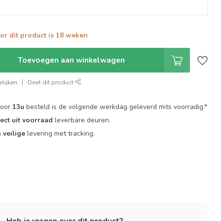
oor dit product is 18 weken
Toevoegen aan winkelwagen
lijken
Deel dit product
voor
13u
besteld is de volgende werkdag geleverd mits voorradig.*
rect uit voorraad
leverbare deuren.
n
veilige
levering met tracking.
Heb je vragen over dit product?