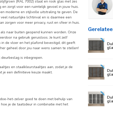
ijfgroen (RAL 7002) staal en rook glas met zes
ng en zorgt voor een ruimtelijk gevoel in jouw huis.
en moderne en stijlvolle uitstraling te geven. De
eel natuurlijke lichtinval en is daarmee een
n zorgen voor meer privacy, rust en sfeer in huis.
Gerelatee
en als naar buiten geopend kunnen worden. Onze
erdoor na gebruik geruisloos. Je kunt zelf
n in de vloer en het plafond bevestigd, dit geeft
Du
gla
tcher geheel door jou naar wens samen te stellen!
 deurbeslag is inbegrepen.
aaltjes en staalkleurstaaltjes aan, zodat je de
Du
at je een definitieve keuze maakt.
gla
Du
e doe-het-zelver goed te doen met behulp van
gla
d hoe je de taatsdeur in combinatie met het