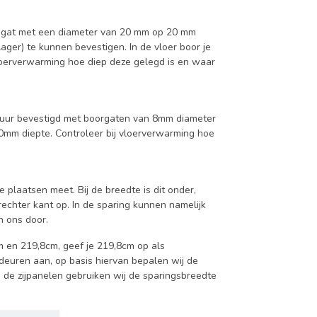
n gat met een diameter van 20 mm op 20 mm
ger) te kunnen bevestigen. In de vloer boor je
loerverwarming hoe diep deze gelegd is en waar
muur bevestigd met boorgaten van 8mm diameter
0mm diepte. Controleer bij vloerverwarming hoe
e plaatsen meet. Bij de breedte is dit onder,
rechter kant op. In de sparing kunnen namelijk
n ons door.
m en 219,8cm, geef je 219,8cm op als
 deuren aan, op basis hiervan bepalen wij de
de zijpanelen gebruiken wij de sparingsbreedte