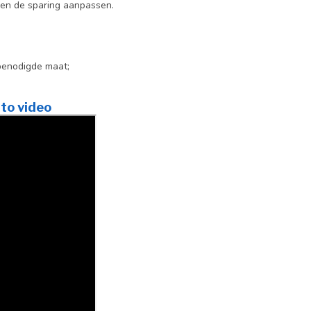
gen de sparing aanpassen.
benodigde maat;
to video