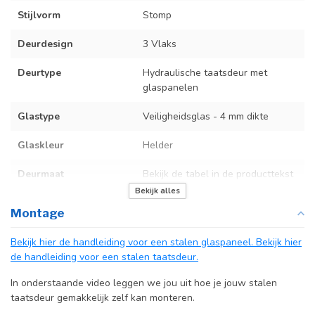
Stijlvorm
Stomp
Deurdesign
3 Vlaks
Deurtype
Hydraulische taatsdeur met
glaspanelen
Glastype
Veiligheidsglas - 4 mm dikte
Glaskleur
Helder
Deurmaat
Bekijk de tabel in de producttekst
Bekijk alles
Kozijnmaat
N.v.t.
Montage
Incl. deurgreep
Bekijk hier de handleiding voor een stalen glaspaneel.
Bekijk hier
de handleiding voor een stalen taatsdeur.
Afdekkap
Incl. zwart kapje
vloerscharnier
In onderstaande video leggen we jou uit hoe je jouw stalen
(uitsluitend
taatsdeur gemakkelijk zelf kan monteren.
taatsdeuren)