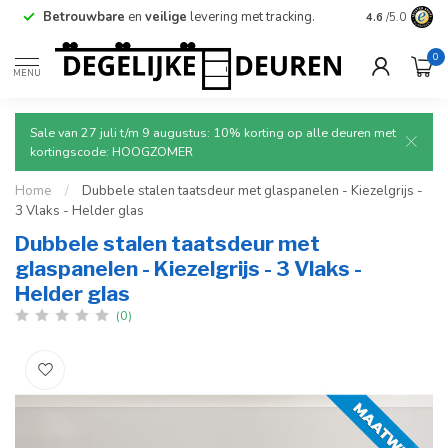
Betrouwbare
en
veilige
levering met tracking.
4.6
/5.0
0
MENU
Sale van 27 juli t/m 9 augustus: 10% korting op alle deuren met
kortingscode: HOOGZOMER
Home
/
Dubbele stalen taatsdeur met glaspanelen - Kiezelgrijs -
3 Vlaks - Helder glas
Dubbele stalen taatsdeur met
glaspanelen - Kiezelgrijs - 3 Vlaks -
Helder glas
(0)