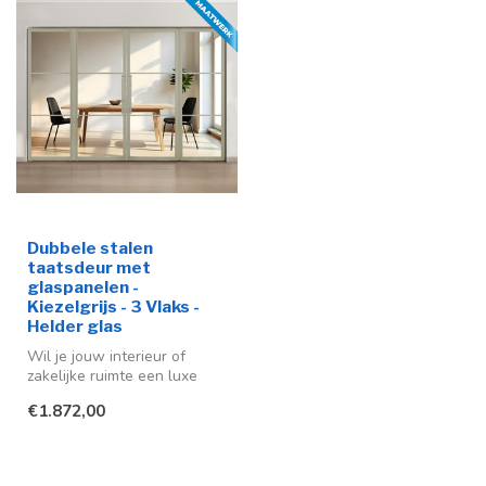
Dubbele stalen
taatsdeur met
glaspanelen -
Kiezelgrijs - 3 Vlaks -
Helder glas
Wil je jouw interieur of
zakelijke ruimte een luxe
uitstraling geven? Dan
€1.872,00
bieden...