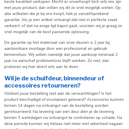
beste kwaliteit verkopen. Mocht er onverhoopt tóch iets mis zijn
met jouw product, dan willen wij dit zo snel mogelijk weten. Op
alle artikelen die je bij ons koopt, heb je vanzelfsprekend
garantie. Als je een artikel ontvangt dat niet in perfecte staat
verkeert, of dat na enige tijd kapot gaat, voorzien wij je graag zo
snel mogelijk van de best passende oplossing.
De garantie op het materiaal van onze deuren is 2 jaar bij
aantoonbare montage door een professional en gebr
uik
binnenshuis. W
ij willen namelijk dat jouw aankoop minimaal 2
jaar na aanschaf probleemloos blijft werken. Zo niet, dan
proberen wij hier direct iets aan te doen.
Wil je de schuifdeur, binnendeur of
accessoires retourneren?
Voldoet jouw bestelling niet aan de verwachtingen? Is het
product beschadigd of incompleet geleverd? Accessoires kunnen
binnen 14 dagen na ontvangst van de bestelling worden
geretourneerd. Na levering van een deur dien je de levering
binnen 3 werkdagen na ontvangst te controleren op schade. Na
deze periode kunnen wij helaas niet meer met zekerheid nagaan