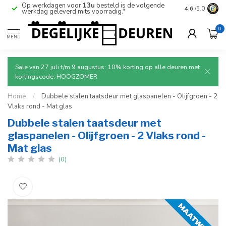
Op werkdagen voor
13u
besteld is de volgende
Ruim aanbod
4.6
/5.0
werkdag geleverd mits voorradig.*
deuren.
0
MENU
Sale van 27 juli t/m 9 augustus: 10% korting op alle deuren met
kortingscode: HOOGZOMER
Home
/
Dubbele stalen taatsdeur met glaspanelen - Olijfgroen - 2
Vlaks rond - Mat glas
Dubbele stalen taatsdeur met
glaspanelen - Olijfgroen - 2 Vlaks rond -
Mat glas
(0)