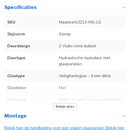
Specificaties
SKU
Maatwerk3213-MG-LS
Stijlvorm
Stomp
Deurdesign
2 Vlaks rond dubbel
Deurtype
Hydraulische taatsdeur met
glaspanelen
Glastype
Veiligheidsglas - 4 mm dikte
Glaskleur
Mat
Deurmaat
Bekijk de tabel in de producttekst
Bekijk alles
Kozijnmaat
N.v.t.
Montage
Incl. deurgreep
Bekijk hier de handleiding voor een stalen glaspaneel.
Bekijk hier