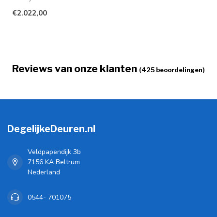
uitstraling geven? Dan
€2.022,00
bieden...
Reviews van onze klanten
(425 beoordelingen)
DegelijkeDeuren.nl
Veldpapendijk 3b
7156 KA Beltrum
Nederland
0544- 701075