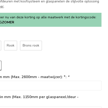
ifdeuren met koofsysteem en glaspanelen de stijlvolle oplossing
eer
.
teer nu van deze korting op alle maatwerk met de kortingscode:
GZOMER
Rook
Brons rook
n mm (Max. 2600mm - maatwijzer): *:
*
 in mm (Max. 1150mm per glaspaneel/deur -