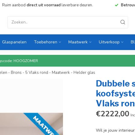
Ruim aanbod
direct uit voorraad
leverbare deuren.
Betrou
Glaspanelen
Toebehoren
Maatwerk
Uitverkoop
B
rtingscode: HOOGZOMER
en - Brons - 5 Vlaks rond - Maatwerk - Helder glas
Dubbele 
koofsyste
Vlaks ron
€2222,00
Inc
Wil je jouw interie