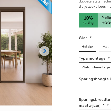
dubbele stalen schu
die je zoekt.
Lees m
10%
Profi
korting
HOO
Glas:
*
Helder
Mat
Type montage:
*
Plafondmontage
Sparingshoogte i
Sparingsbreedte
maatwijzer): *:
*