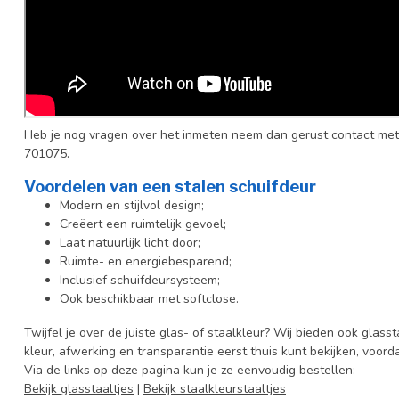
Heb je nog vragen over het inmeten neem dan gerust contact met
701075
.
Voordelen van een stalen schuifdeur
Modern en stijlvol design;
Creëert een ruimtelijk gevoel;
Laat natuurlijk licht door;
Ruimte- en energiebesparend;
Inclusief schuifdeursysteem;
Ook beschikbaar met softclose.
Twijfel je over de juiste glas- of staalkleur? Wij bieden ook glasst
kleur, afwerking en transparantie eerst thuis kunt bekijken, voord
Via de links op deze pagina kun je ze eenvoudig bestellen:
Bekijk glasstaaltjes
|
Bekijk staalkleurstaaltjes