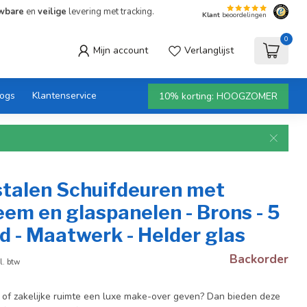
wbare
en
veilige
levering met tracking.
Klant
beoordelingen
0
Mijn account
Verlanglijst
logs
Klantenservice
10% korting: HOOGZOMER
stalen Schuifdeuren met
em en glaspanelen - Brons - 5
d - Maatwerk - Helder glas
Backorder
l. btw
ur of zakelijke ruimte een luxe make-over geven? Dan bieden deze