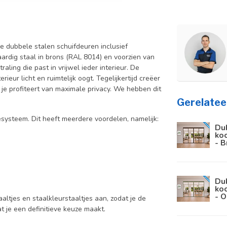
e dubbele stalen schuifdeuren inclusief
rdig staal in brons (RAL 8014) en voorzien van
aling die past in vrijwel ieder interieur. De
ieur licht en ruimtelijk oogt. Tegelijkertijd creëer
 je profiteert van maximale privacy. We hebben dit
Gerelatee
ysteem. Dit heeft meerdere voordelen, namelijk:
Du
koo
- B
Du
koo
- O
aaltjes en staalkleurstaaltjes aan, zodat je de
at je een definitieve keuze maakt.