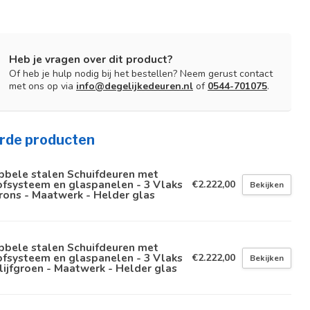
Heb je vragen over dit product?
Of heb je hulp nodig bij het bestellen? Neem gerust contact
met ons op via
info@degelijkedeuren.nl
of
0544-701075
.
rde producten
bbele stalen Schuifdeuren met
fsysteem en glaspanelen - 3 Vlaks
€2.222,00
Bekijken
rons - Maatwerk - Helder glas
bbele stalen Schuifdeuren met
fsysteem en glaspanelen - 3 Vlaks
€2.222,00
Bekijken
lijfgroen - Maatwerk - Helder glas