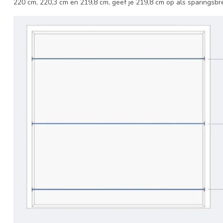
220 cm, 220,3 cm en 219,8 cm, geef je 219,8 cm op als sparingsbr