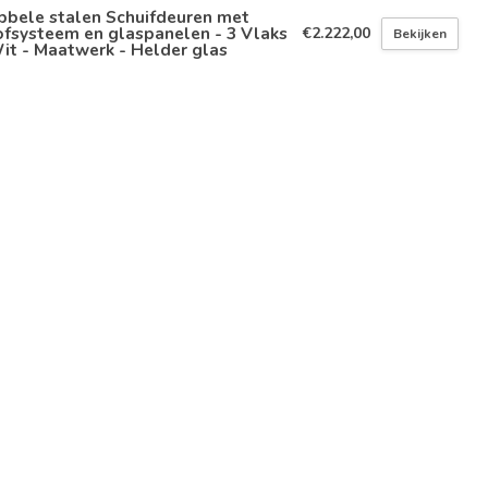
bbele stalen Schuifdeuren met
fsysteem en glaspanelen - 3 Vlaks
€2.222,00
Bekijken
it - Maatwerk - Helder glas