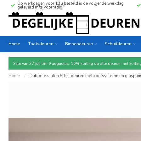
Op werkdagen voor
13u
besteld is de volgende werkdag
geleverd mits voorradig.*
Home
Taatsdeuren
Binnendeuren
Schuifdeuren
Sale van 27 juli t/m 9 augustus: 10% korting op alle deuren met ko
Home
/
Dubbele stalen Schuifdeuren met koofsysteem en glaspanel