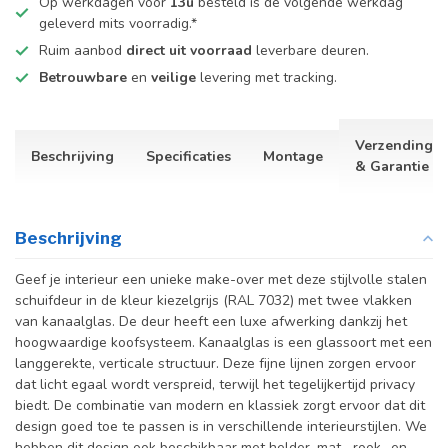
Op werkdagen voor
13u
besteld is de volgende werkdag
geleverd mits voorradig.*
Ruim aanbod
direct uit voorraad
leverbare deuren.
Betrouwbare
en
veilige
levering met tracking.
Verzending
Beschrijving
Specificaties
Montage
& Garantie
Beschrijving
Geef je interieur een unieke make-over met deze stijlvolle stalen
schuifdeur in de kleur kiezelgrijs (RAL 7032) met twee vlakken
van kanaalglas. De deur heeft een luxe afwerking dankzij het
hoogwaardige koofsysteem. Kanaalglas is een glassoort met een
langgerekte, verticale structuur. Deze fijne lijnen zorgen ervoor
dat licht egaal wordt verspreid, terwijl het tegelijkertijd privacy
biedt. De combinatie van modern en klassiek zorgt ervoor dat dit
design goed toe te passen is in verschillende interieurstijlen. We
hebben dit design ook beschikbaar met helder, mat-, rook- en