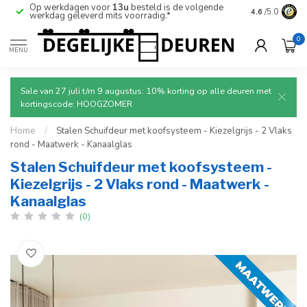
Op werkdagen voor
13u
besteld is de volgende
Ruim aanbod
4.6
/5.0
werkdag geleverd mits voorradig.*
deuren.
0
MENU
Sale van 27 juli t/m 9 augustus: 10% korting op alle deuren met
kortingscode: HOOGZOMER
Home
/
Stalen Schuifdeur met koofsysteem - Kiezelgrijs - 2 Vlaks
rond - Maatwerk - Kanaalglas
Stalen Schuifdeur met koofsysteem -
Kiezelgrijs - 2 Vlaks rond - Maatwerk -
Kanaalglas
(0)