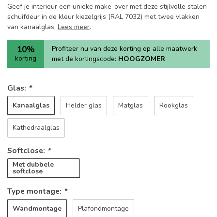
Geef je interieur een unieke make-over met deze stijlvolle stalen
schuifdeur in de kleur kiezelgrijs (RAL 7032) met twee vlakken
van kanaalglas.
Lees meer
.
10%
Profiteer nu van deze korting op alle maatwerk
korting
met de kortingscode:
HOOGZOMER
Glas:
*
Kanaalglas
Helder glas
Matglas
Rookglas
Kathedraalglas
Softclose:
*
Met dubbele
softclose
Type montage:
*
Wandmontage
Plafondmontage