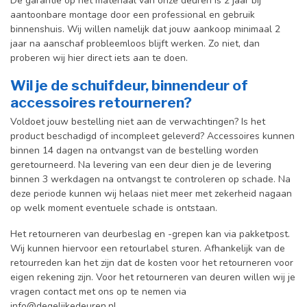
De garantie op het materiaal van onze deuren is 2 jaar bij
aantoonbare montage door een professional en gebr
uik
binnenshuis. W
ij willen namelijk dat jouw aankoop minimaal 2
jaar na aanschaf probleemloos blijft werken. Zo niet, dan
proberen wij hier direct iets aan te doen.
Wil je de schuifdeur, binnendeur of
accessoires retourneren?
Voldoet jouw bestelling niet aan de verwachtingen? Is het
product beschadigd of incompleet geleverd? Accessoires kunnen
binnen 14 dagen na ontvangst van de bestelling worden
geretourneerd. Na levering van een deur dien je de levering
binnen 3 werkdagen na ontvangst te controleren op schade. Na
deze periode kunnen wij helaas niet meer met zekerheid nagaan
op welk moment eventuele schade is ontstaan.
Het retourneren van deurbeslag en -grepen kan via pakketpost.
Wij kunnen hiervoor een retourlabel sturen. Afhankelijk van de
retourreden kan het zijn dat de kosten voor het retourneren voor
eigen rekening zijn. Voor het retourneren van deuren willen wij je
vragen contact met ons op te nemen via
info@degelijkedeuren.nl
.