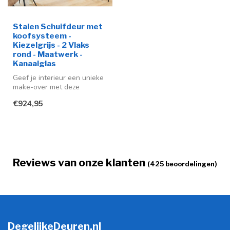
Stalen Schuifdeur met
koofsysteem -
Kiezelgrijs - 2 Vlaks
rond - Maatwerk -
Kanaalglas
Geef je interieur een unieke
make-over met deze
stijlvolle stalen schuifdeur in
€924,95
...
Reviews van onze klanten
(425 beoordelingen)
DegelijkeDeuren.nl