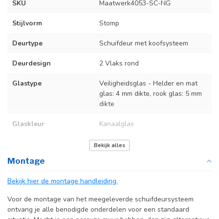
SKU
Maatwerk4053-SC-NG
Stijlvorm
Stomp
Deurtype
Schuifdeur met koofsysteem
Deurdesign
2 Vlaks rond
Glastype
Veiligheidsglas - Helder en mat
glas: 4 mm dikte, rook glas: 5 mm
dikte
Glaskleur
Kanaalglas
Deurmaat
Op maat gemaakt
Bekijk alles
Montage
Incl. deurgreep
Bekijk hier de montage handleiding.
Incl. systeem
Voor de montage van het meegeleverde schuifdeursysteem
ontvang je alle benodigde onderdelen voor een standaard