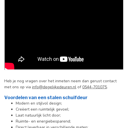
Heb je nog vragen over het inmeten neem dan gerust contact
met ons op via
info@degelijkedeuren.nl
of
0544-701075
.
Voordelen van een stalen schuifdeur
Modern en stijlvol design;
Creëert een ruimtelijk gevoel;
Laat natuurlijk licht door;
Ruimte- en energiebesparend;
Direct leverbaar in verschillende maten;