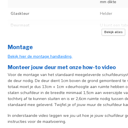
mm dikte
Glaskleur
Helder
Deurmaat
U kunt een tab
producttekst bo
Bekijk alles
Incl. deurgreep
Montage
Incl. systeem
Bekijk hier de montage handleiding.
Monteer jouw deur met onze how-to video
Voor de montage van het standaard meegeleverde schuifdeursyste
de deur nodig. De deur dient 1cm boven de grond gemonteerd te w
totaal moet je dus 13cm + 1cm +deurhoogte aan ruimte hebben o
stalen schuifdeur in de breedte minimaal 1,5cm aan weerszijde 
tochtvrij af te kunnen sluiten en is er 2,6cm ruimte nodig tussen
standaard mee geleverd. Twijfel je of jouw muur de schuifdeur k
In onderstaande video leggen we jou uit hoe je jouw schuifdeur g
instructies voor de maatvoering.