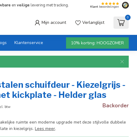
wbare
en
veilige
levering met tracking.
Klant
beoordelingen
0
Mijn account
Verlanglijst
logs
Klantenservice
10% korting: HOOGZOMER
talen schuifdeur - Kiezelgrijs -
et kickplate - Helder glas
Backorder
cl. btw
 zakelijke ruimte een moderne upgrade met deze stijlvolle dubbele
ate in kiezelgrijs.
Lees meer
.