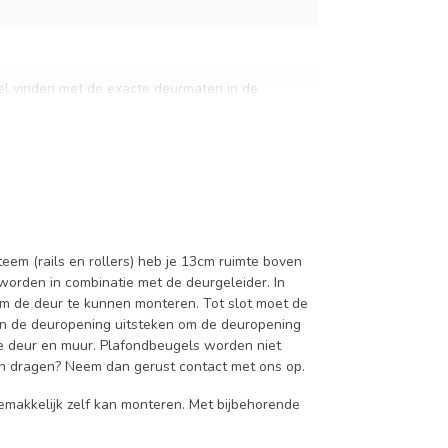
el vinden met de exacte deurmaten in de
ven dit specificatievak.
em (rails en rollers) heb je 13cm ruimte boven
orden in combinatie met de deurgeleider. In
m de deur te kunnen monteren. Tot slot moet de
van de deuropening uitsteken om de deuropening
 de deur en muur. Plafondbeugels worden niet
an dragen? Neem dan gerust contact met ons op.
emakkelijk zelf kan monteren. Met bijbehorende