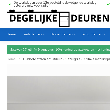
Op werkdagen voor
13u
besteld is de volgende werkdag
geleverd mits voorradig.*
Home
Taatsdeuren
Binnendeuren
Schuifdeuren
Sale van 27 juli t/m 9 augustus: 10% korting op alle deuren met ko
Home
/
Dubbele stalen schuifdeur - Kiezelgrijs - 3 Vlaks met kickp