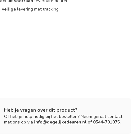
rect uit voorraad
leverbare deuren.
n
veilige
levering met tracking.
Heb je vragen over dit product?
Of heb je hulp nodig bij het bestellen? Neem gerust contact
met ons op via
info@degelijkedeuren.nl
of
0544-701075
.