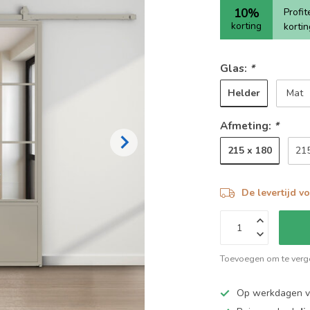
10%
Profi
korting
korti
Glas:
*
Helder
Mat
Afmeting:
*
215 x 180
21
De levertijd v
Toevoegen om te verge
Op werkdagen 