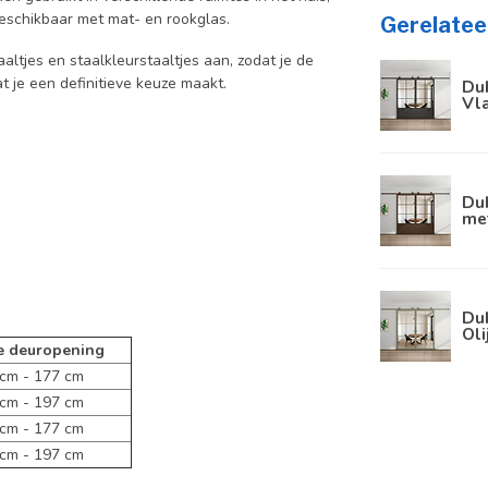
schikbaar met mat- en rookglas.
Gerelatee
aaltjes en staalkleurstaaltjes aan, zodat je de
at je een definitieve keuze maakt.
Dub
Vla
Dub
met
Dub
Oli
e deuropening
m - 177 cm
m - 197 cm
m - 177 cm
m - 197 cm