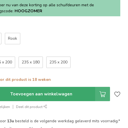
teer nu van deze korting op alle schuifdeuren met de
ngscode:
HOOGZOMER
Rook
5 x 200
235 x 180
235 x 200
oor dit product is 18 weken
Toevoegen aan winkelwagen
lijken
Deel dit product
voor
13u
besteld is de volgende werkdag geleverd mits voorradig.*