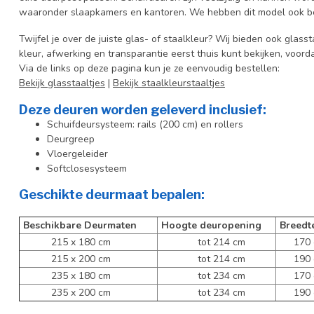
waaronder slaapkamers en kantoren. We hebben dit model ook be
Twijfel je over de juiste glas- of staalkleur? Wij bieden ook glasst
kleur, afwerking en transparantie eerst thuis kunt bekijken, voord
Via de links op deze pagina kun je ze eenvoudig bestellen:
Bekijk glasstaaltjes
|
Bekijk staalkleurstaaltjes
Deze deuren worden geleverd inclusief:
Schuifdeursysteem: rails (200 cm) en rollers
Deurgreep
Vloergeleider
Softclosesysteem
Geschikte deurmaat bepalen:
Beschikbare Deurmaten
Hoogte deuropening
Breedt
215 x 180 cm
tot 214 cm
170 c
215 x 200 cm
tot 214 cm
190 c
235 x 180 cm
tot 234 cm
170 c
235 x 200 cm
tot 234 cm
190 c