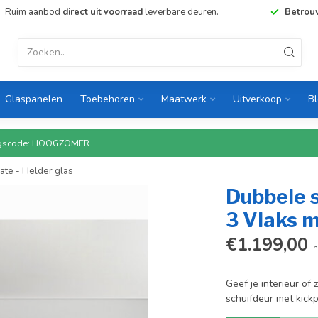
Ruim aanbod
direct uit voorraad
leverbare deuren.
Betrou
Glaspanelen
Toebehoren
Maatwerk
Uitverkoop
B
rtingscode: HOOGZOMER
late - Helder glas
Dubbele s
3 Vlaks m
€1.199,00
In
Geef je interieur of
schuifdeur met kickpl