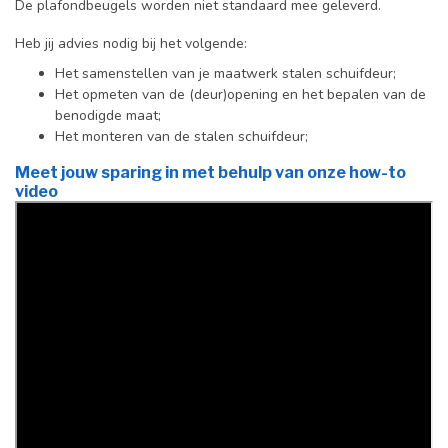
De plafondbeugels worden niet standaard mee geleverd.
Heb jij advies nodig bij het volgende:
Het samenstellen van je maatwerk stalen schuifdeur;
Het opmeten van de (deur)opening en het bepalen van de
benodigde maat;
Het monteren van de stalen schuifdeur;
Meet jouw sparing in met behulp van onze how-to
video