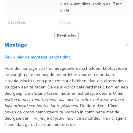
glas: 4 mm dikte, rook glas: 5 mm
dikte
Glaskleur
Helder
Deurmaat
Op maat gemaakt
Bekijk alles
Montage
Incl. deurgreep
Bekijk hier de montage handleiding.
Incl. systeem
Voor de montage van het meegeleverde schuifdeur koofsysteem
ontvangt u alle benodigde onderdelen voor een standaard
situatie. Mocht u een poreuze muur hebben, dan zijn alternatieve
pluggen aan te raden. De deur wordt geleverd met 1 kom en een
deurgeep. De afstand tussen muur en achterzijde deur is 8 mm
(indien u meer ruimte wenst, dan dient u achter het koofsysteem
bijvoorbeeld een houten lat te plaatsen).
De deur dient 10mm
boven de grond gemonteerd te worden in combinatie met de
deurgeleider. Twijfel je of jouw muur de schuifdeur kan dragen?
Neem dan gerust contact met ons op.