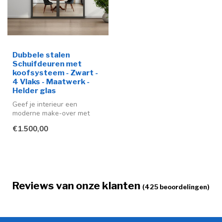
Dubbele stalen
Schuifdeuren met
koofsysteem - Zwart -
4 Vlaks - Maatwerk -
Helder glas
Geef je interieur een
moderne make-over met
deze stijlvolle stalen
€1.500,00
schuifdeur me...
Reviews van onze klanten
(425 beoordelingen)