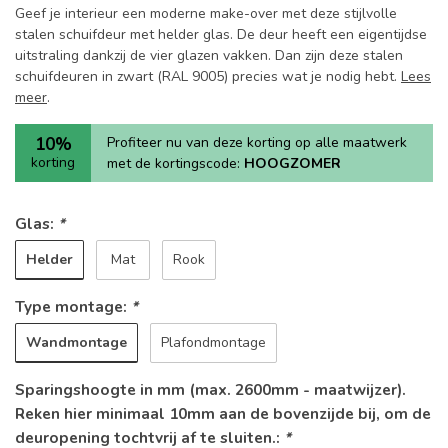
Geef je interieur een moderne make-over met deze stijlvolle
stalen schuifdeur met helder glas. De deur heeft een eigentijdse
uitstraling dankzij de vier glazen vakken. Dan zijn deze stalen
schuifdeuren in zwart (RAL 9005) precies wat je nodig hebt.
Lees
meer
.
10%
Profiteer nu van deze korting op alle maatwerk
korting
met de kortingscode:
HOOGZOMER
Glas:
*
Helder
Mat
Rook
Type montage:
*
Wandmontage
Plafondmontage
Sparingshoogte in mm (max. 2600mm - maatwijzer).
Reken hier minimaal 10mm aan de bovenzijde bij, om de
deuropening tochtvrij af te sluiten.:
*