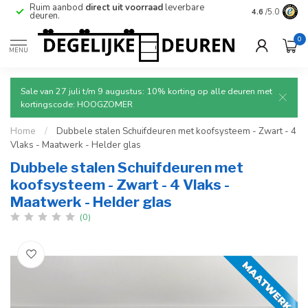
e
Ruim aanbod
direct uit voorraad
leverbare
Betrouwbare
4.6
/5.0
deuren.
0
MENU
Sale van 27 juli t/m 9 augustus: 10% korting op alle deuren met
kortingscode: HOOGZOMER
Home
/
Dubbele stalen Schuifdeuren met koofsysteem - Zwart - 4
Vlaks - Maatwerk - Helder glas
Dubbele stalen Schuifdeuren met
koofsysteem - Zwart - 4 Vlaks -
Maatwerk - Helder glas
(0)