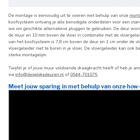
De montage is eenvoudig uit te voeren met behulp van onze
mont
koofsysteem ontvang je alle benodigde onderdelen voor een sta
we om geschikte alternatieve pluggen te gebruiken. De deur wor
de muur en 10 mm boven de vloer in combinatie met de vloergeleid
van het koofsysteem is 7,8 cm boven de deur en 1 cm onder de vl
vloergeleider niet te boren in je vloer. De vloergeleider kan ook
sterke montagelijm.
Twijfel je of jouw muur voldoende draagkracht heeft of heb je 
via
info@degelijkedeuren.nl
of
0544-701075
.
Meet jouw sparing in met behulp van onze how-