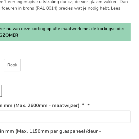
eft een eigentijdse uitstraling dankzij de vier glazen vakken. Dan
uifdeuren in brons (RAL 8014) precies wat je nodig hebt.
Lees
teer nu van deze korting op alle maatwerk met de kortingscode:
GZOMER
Rook
n mm (Max. 2600mm - maatwijzer): *:
*
 in mm (Max. 1150mm per glaspaneel/deur -