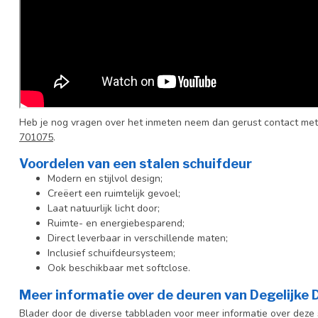
Heb je nog vragen over het inmeten neem dan gerust contact met
701075
.
Voordelen van een stalen schuifdeur
Modern en stijlvol design;
Creëert een ruimtelijk gevoel;
Laat natuurlijk licht door;
Ruimte- en energiebesparend;
Direct leverbaar in verschillende maten;
Inclusief schuifdeursysteem;
Ook beschikbaar met softclose.
Meer informatie over de deuren van Degelijke
Blader door de diverse tabbladen voor meer informatie over deze s