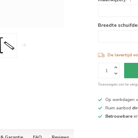
Breedte schuifde
De levertijd v
Toevoegen om te verge
Op werkdagen 
Ruim aanbod
di
Betrouwbare
e
 & Garantie
FAQ
Reviews