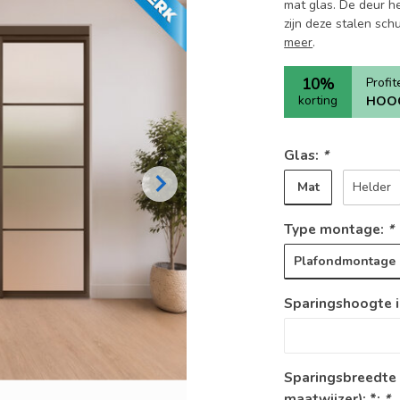
mat glas. De deur he
zijn deze stalen sch
meer
.
10%
Profi
korting
HOO
Glas:
*
Mat
Helder
Type montage:
*
Plafondmontage
Sparingshoogte i
Sparingsbreedte
maatwijzer): *:
*