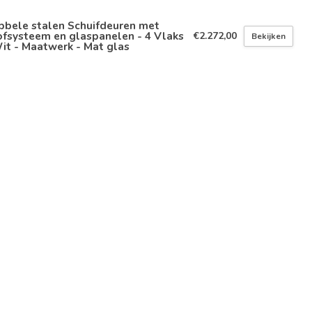
bbele stalen Schuifdeuren met
fsysteem en glaspanelen - 4 Vlaks
€2.272,00
Bekijken
it - Maatwerk - Mat glas