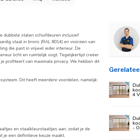
e dubbele stalen schuifdeuren inclusief
rdig staal in brons (RAL 8014) en voorzien van
ng die past in vrijwel ieder interieur. De
ieur licht en ruimtelijk oogt. Tegelijkertijd creëer
 je profiteert van maximale privacy. We hebben dit
Gerelatee
ysteem. Dit heeft meerdere voordelen, namelijk:
Du
koo
4 V
Du
koo
- O
aaltjes en staalkleurstaaltjes aan, zodat je de
at je een definitieve keuze maakt.