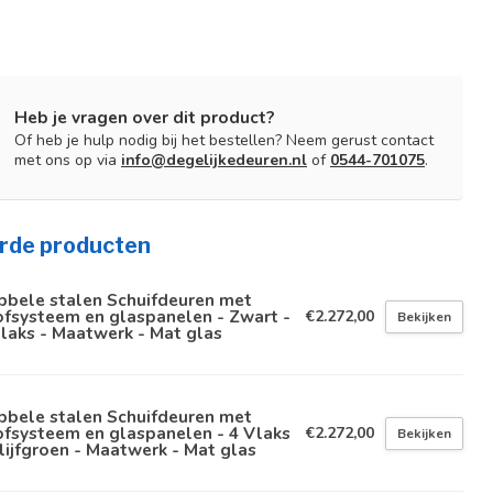
Heb je vragen over dit product?
Of heb je hulp nodig bij het bestellen? Neem gerust contact
met ons op via
info@degelijkedeuren.nl
of
0544-701075
.
rde producten
bbele stalen Schuifdeuren met
fsysteem en glaspanelen - Zwart -
€2.272,00
Bekijken
laks - Maatwerk - Mat glas
bbele stalen Schuifdeuren met
fsysteem en glaspanelen - 4 Vlaks
€2.272,00
Bekijken
lijfgroen - Maatwerk - Mat glas