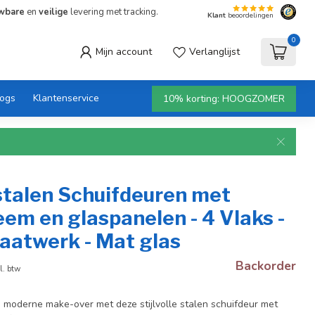
wbare
en
veilige
levering met tracking.
Klant
beoordelingen
0
Mijn account
Verlanglijst
logs
Klantenservice
10% korting: HOOGZOMER
stalen Schuifdeuren met
em en glaspanelen - 4 Vlaks -
aatwerk - Mat glas
Backorder
l. btw
n moderne make-over met deze stijlvolle stalen schuifdeur met