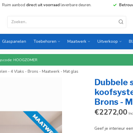
Ruim aanbod
direct uit voorraad
leverbare deuren.
Betrou
Glaspanelen
Toebehoren
Maatwerk
Uitverkoop
B
rtingscode: HOOGZOMER
en - 4 Vlaks - Brons - Maatwerk - Mat glas
Dubbele 
koofsyste
Brons - M
€2272,00
Inc
Geef je interieur ee