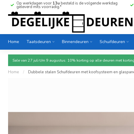
Op werkdagen voor
13u
besteld is de volgende werkdag
geleverd mits voorradig.*
Home
Taatsdeuren
Binnendeuren
Schuifdeuren
Sale van 27 juli t/m 9 augustus: 10% korting op alle deuren met ko
Home
/
Dubbele stalen Schuifdeuren met koofsysteem en glaspanel