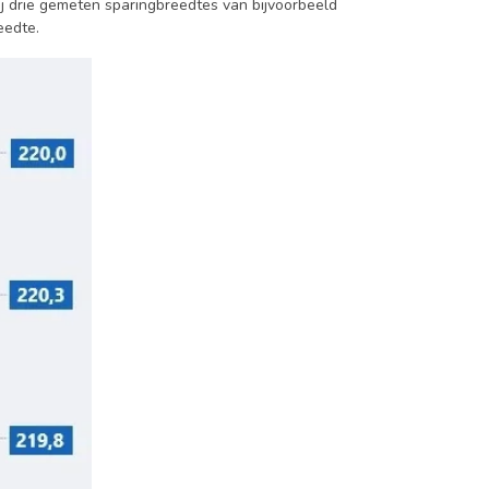
j drie gemeten sparingbreedtes van bijvoorbeeld
eedte.