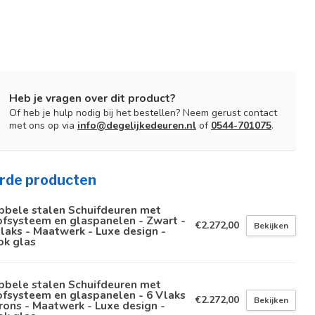
Heb je vragen over dit product?
Of heb je hulp nodig bij het bestellen? Neem gerust contact
met ons op via
info@degelijkedeuren.nl
of
0544-701075
.
rde producten
bbele stalen Schuifdeuren met
fsysteem en glaspanelen - Zwart -
€2.272,00
Bekijken
laks - Maatwerk - Luxe design -
ok glas
bbele stalen Schuifdeuren met
fsysteem en glaspanelen - 6 Vlaks
€2.272,00
Bekijken
rons - Maatwerk - Luxe design -