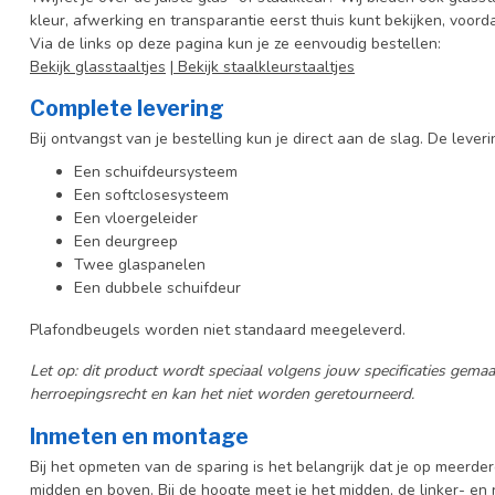
kleur, afwerking en transparantie eerst thuis kunt bekijken, voord
Via de links op deze pagina kun je ze eenvoudig bestellen:
Bekijk glasstaaltjes
|
Bekijk staalkleurstaaltjes
Complete levering
Bij ontvangst van je bestelling kun je direct aan de slag.
De leveri
Een schuifdeursysteem
Een softclosesysteem
Een vloergeleider
Een deurgreep
Twee glaspanelen
Een dubbele schuifdeur
Plafondbeugels worden niet standaard meegeleverd.
Let op: dit product wordt speciaal volgens jouw specificaties gem
herroepingsrecht en kan het niet worden geretourneerd.
Inmeten en montage
Bij het opmeten van de sparing is het belangrijk dat je op meerder
midden en boven. Bij de hoogte meet je het midden, de linker- en 