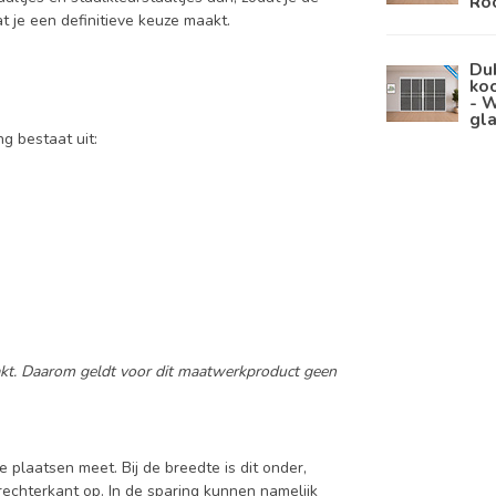
Ro
at je een definitieve keuze maakt.
Du
koo
- W
gl
ng bestaat uit:
aakt. Daarom geldt voor dit maatwerkproduct geen
e plaatsen meet. Bij de breedte is dit onder,
rechterkant op. In de sparing kunnen namelijk