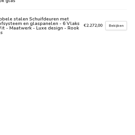
ok glas
bbele stalen Schuifdeuren met
fsysteem en glaspanelen - 6 Vlaks
€2.272,00
Bekijken
it - Maatwerk - Luxe design - Rook
as