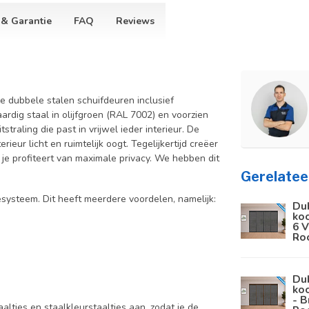
 & Garantie
FAQ
Reviews
e dubbele stalen schuifdeuren inclusief
dig staal in olijfgroen (RAL 7002) en voorzien
traling die past in vrijwel ieder interieur. De
ieur licht en ruimtelijk oogt. Tegelijkertijd creëer
 je profiteert van maximale privacy. We hebben dit
Gerelatee
ysteem. Dit heeft meerdere voordelen, namelijk:
Du
koo
6 V
Ro
Du
koo
- B
aaltjes en staalkleurstaaltjes aan, zodat je de