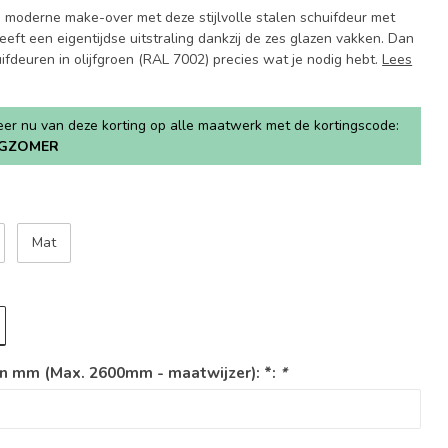
n moderne make-over met deze stijlvolle stalen schuifdeur met
eeft een eigentijdse uitstraling dankzij de zes glazen vakken. Dan
uifdeuren in olijfgroen (RAL 7002) precies wat je nodig hebt.
Lees
teer nu van deze korting op alle maatwerk met de kortingscode:
GZOMER
Mat
n mm (Max. 2600mm - maatwijzer): *:
*