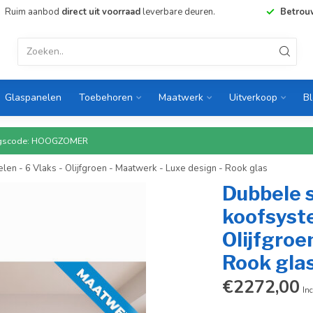
Ruim aanbod
direct uit voorraad
leverbare deuren.
Betrou
Glaspanelen
Toebehoren
Maatwerk
Uitverkoop
B
rtingscode: HOOGZOMER
en - 6 Vlaks - Olijfgroen - Maatwerk - Luxe design - Rook glas
Dubbele 
koofsyste
Olijfgroe
Rook gla
€2272,00
Inc