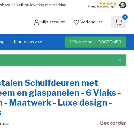
wbare
en
veilige
levering met tracking.
Klant
beoordelingen
0
Mijn account
Verlanglijst
logs
Klantenservice
10% korting: HOOGZOMER
stalen Schuifdeuren met
em en glaspanelen - 6 Vlaks -
n - Maatwerk - Luxe design -
s
Backorder
l. btw