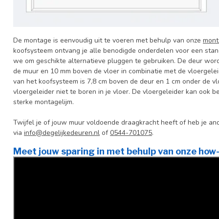
De montage is eenvoudig uit te voeren met behulp van onze
mont
koofsysteem ontvang je alle benodigde onderdelen voor een sta
we om geschikte alternatieve pluggen te gebruiken. De deur wor
de muur en 10 mm boven de vloer in combinatie met de vloergeleid
van het koofsysteem is 7,8 cm boven de deur en 1 cm onder de vl
vloergeleider niet te boren in je vloer. De vloergeleider kan ook
sterke montagelijm.
Twijfel je of jouw muur voldoende draagkracht heeft of heb je 
via
info@degelijkedeuren.nl
of
0544-701075
.
Meet jouw sparing in met behulp van onze how-