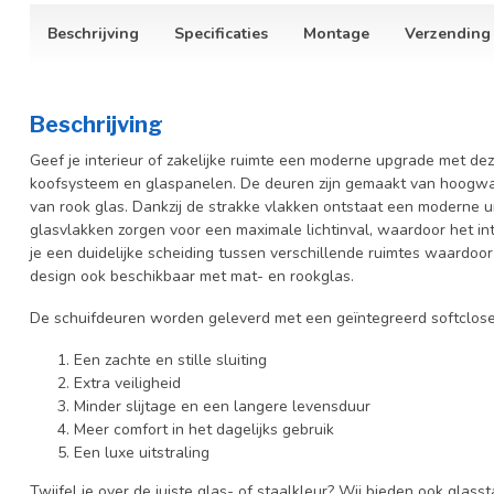
Beschrijving
Specificaties
Montage
Verzending
Beschrijving
Geef je interieur of zakelijke ruimte een moderne upgrade met dez
koofsysteem en glaspanelen. De deuren zijn gemaakt van hoogwaar
van rook
glas. Dankzij de strakke vlakken ontstaat een moderne uits
glasvlakken zorgen voor een maximale lichtinval, waardoor het inter
je een duidelijke scheiding tussen verschillende ruimtes waardoor
design ook beschikbaar met mat- en rookglas.
De schuifdeuren worden geleverd met een geïntegreerd softcloses
Een zachte en stille sluiting
Extra veiligheid
Minder slijtage en een langere levensduur
Meer comfort in het dagelijks gebruik
Een luxe uitstraling
Twijfel je over de juiste glas- of staalkleur? Wij bieden ook glasst