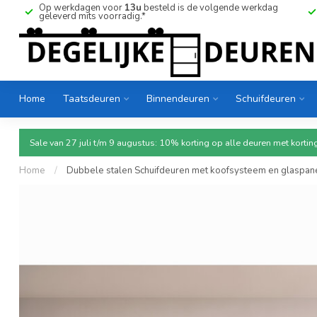
Op werkdagen voor
13u
besteld is de volgende werkdag
geleverd mits voorradig.*
Home
Taatsdeuren
Binnendeuren
Schuifdeuren
Sale van 27 juli t/m 9 augustus: 10% korting op alle deuren met ko
Home
/
Dubbele stalen Schuifdeuren met koofsysteem en glaspanel