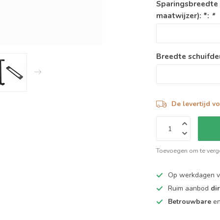
Sparingsbreedte
maatwijzer): *:
*
Breedte schuifde
De levertijd v
Toevoegen om te verge
Op werkdagen 
Ruim aanbod
di
Betrouwbare
e