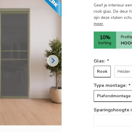
Geef je interieur ee
rook glas. De deur h
zijn deze stalen sch
meer
.
10%
Profi
korting
HOO
Glas:
*
Rook
Helder
Type montage:
*
Plafondmontage
Sparingshoogte i