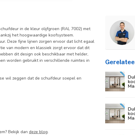
schuifdeur in de kleur olijfgroen (RAL 7002) met
dankzij het hoogwaardige koofsysteem.
r. Deze fijne lijnen zorgen ervoor dat licht egaal
atie van modern en klassiek zorgt ervoor dat dit
 hebben dit design ook beschikbaar met helder,
nen worden gebruikt in verschillende ruimtes in
Gerelatee
Du
se wil zeggen dat de schuifdeur soepel en
koo
Ma
Du
koo
Ma
eem? Bekijk dan
deze blog
.