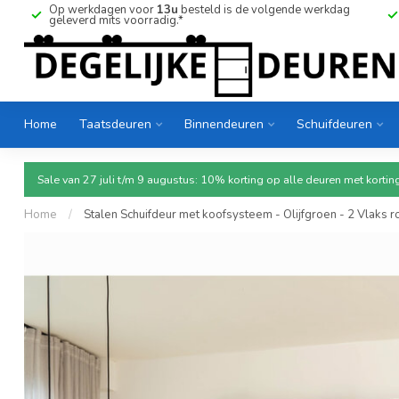
Op werkdagen voor
13u
besteld is de volgende werkdag
geleverd mits voorradig.*
Home
Taatsdeuren
Binnendeuren
Schuifdeuren
Sale van 27 juli t/m 9 augustus: 10% korting op alle deuren met ko
Home
/
Stalen Schuifdeur met koofsysteem - Olijfgroen - 2 Vlaks 