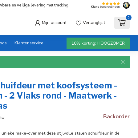
wbare
en
veilige
levering met tracking.
Klant
beoordelingen
0
Mijn account
Verlanglijst
logs
Klantenservice
10% korting: HOOGZOMER
chuifdeur met koofsysteem -
n - 2 Vlaks rond - Maatwerk -
as
Backorder
btw
n unieke make-over met deze stijlvolle stalen schuifdeur in de