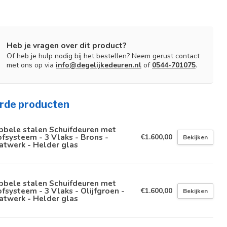
Heb je vragen over dit product?
Of heb je hulp nodig bij het bestellen? Neem gerust contact
met ons op via
info@degelijkedeuren.nl
of
0544-701075
.
rde producten
bbele stalen Schuifdeuren met
fsysteem - 3 Vlaks - Brons -
€1.600,00
Bekijken
atwerk - Helder glas
bbele stalen Schuifdeuren met
fsysteem - 3 Vlaks - Olijfgroen -
€1.600,00
Bekijken
atwerk - Helder glas