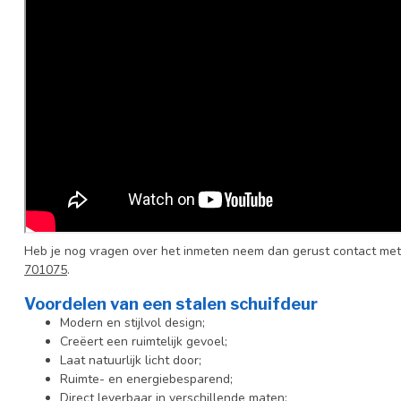
Heb je nog vragen over het inmeten neem dan gerust contact met
701075
.
Voordelen van een stalen schuifdeur
Modern en stijlvol design;
Creëert een ruimtelijk gevoel;
Laat natuurlijk licht door;
Ruimte- en energiebesparend;
Direct leverbaar in verschillende maten;