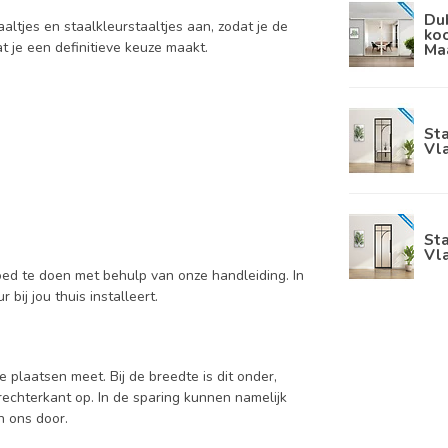
Du
aaltjes en staalkleurstaaltjes aan, zodat je de
koo
at je een definitieve keuze maakt.
Ma
Sta
Vla
Sta
Vla
oed te doen met behulp van onze handleiding. In
bij jou thuis installeert.
e plaatsen meet. Bij de breedte is dit onder,
rechterkant op. In de sparing kunnen namelijk
an ons door.