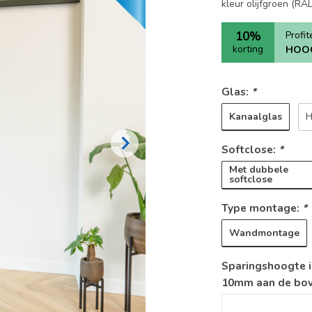
kleur olijfgroen (R
10%
Profi
korting
HOO
Glas:
*
Kanaalglas
H
Softclose:
*
Met dubbele
softclose
Type montage:
*
Wandmontage
Sparingshoogte i
10mm aan de boven