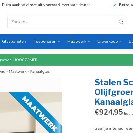
Ruim aanbod
direct uit voorraad
leverbare deuren.
Betrou
Glaspanelen
Toebehoren
Maatwerk
Uitverkoop
B
rtingscode: HOOGZOMER
rond - Maatwerk - Kanaalglas
Stalen S
Olijfgroe
Kanaalgl
€924,95
Incl. 
Geef je interieur ee