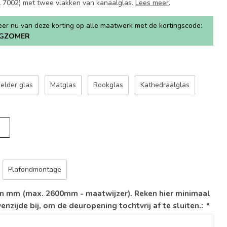
AL 7002) met twee vlakken van kanaalglas.
Lees meer
.
teer nu van deze korting op alle maatwerk met de kortingscode:
GZOMER
elder glas
Matglas
Rookglas
Kathedraalglas
Plafondmontage
n mm (max. 2600mm - maatwijzer). Reken hier minimaal
zijde bij, om de deuropening tochtvrij af te sluiten.:
*