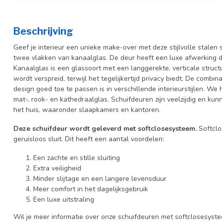
Beschrijving
Geef je interieur een unieke make-over met deze stijlvolle stalen 
twee vlakken van kanaalglas. De deur heeft een luxe afwerking 
Kanaalglas is een glassoort met een langgerekte, verticale structuu
wordt verspreid, terwijl het tegelijkertijd privacy biedt. De combin
design goed toe te passen is in verschillende interieurstijlen. We
mat-, rook- en kathedraalglas.
Schuifdeuren zijn veelzijdig en kun
het huis, waaronder slaapkamers en kantoren.
Deze schuifdeur wordt geleverd met softclosesysteem.
Softclo
geruisloos sluit. Dit heeft een aantal voordelen:
Een zachte en stille sluiting
Extra veiligheid
Minder slijtage en een langere levensduur
Meer comfort in het dagelijksgebruik
Een luxe uitstraling
Wil je meer informatie over onze schuifdeuren met softclosesyst